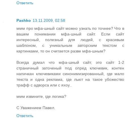
Ответить
Pashko
13.11.2009, 02:58
ммм про мфа-шный сайт можно узнать по точнее? Что в
вашем понимании мфа-шный сайт. Если сайт
интересный, полезный для людей, с красивым
шаблоном, с уникальным авторским текстом с
картинками, то он считается разве мфа-шным?
Всегда думал что мфа-шный сайт, это сайт 1-2
страничный заточеный под опред ключевик, контен
напичкан ключевиками синонимизированный, где мало
текста и одна реклама, где льют на такое убожество
трафф с адворса или с яхоу..
ммм извините, где логика?
С Уважением Павел.
Ответить