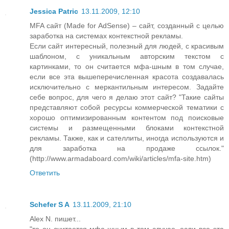
Jessica Patric
13.11.2009, 12:10
MFA сайт (Made for AdSense) – сайт, созданный с целью
заработка на системах контекстной рекламы.
Если сайт интересный, полезный для людей, с красивым
шаблоном, с уникальным авторским текстом с
картинками, то он считается мфа-шным в том случае,
если все эта вышеперечисленная красота создавалась
исключительно с меркантильным интересом. Задайте
себе вопрос, для чего я делаю этот сайт? "Такие сайты
представляют собой ресурсы коммерческой тематики с
хорошо оптимизированным контентом под поисковые
системы и размещенными блоками контекстной
рекламы. Также, как и сателлиты, иногда используются и
для заработка на продаже ссылок."
(http://www.armadaboard.com/wiki/articles/mfa-site.htm)
Ответить
Schefer S A
13.11.2009, 21:10
Alex N. пишет...