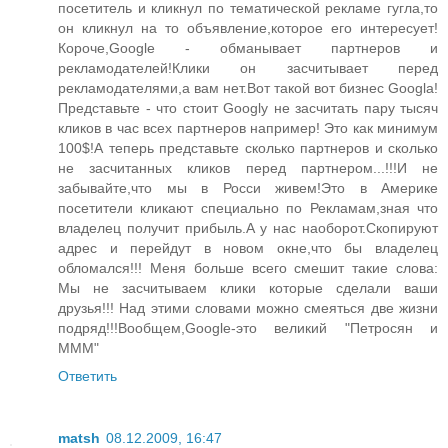
посетитель и кликнул по тематической рекламе гугла,то
он кликнул на то объявление,которое его интересует!
Короче,Google - обманывает партнеров и
рекламодателей!Клики он засчитывает перед
рекламодателями,а вам нет.Вот такой вот бизнес Googla!
Представьте - что стоит Googly не засчитать пару тысяч
кликов в час всех партнеров например! Это как минимум
100$!А теперь представьте сколько партнеров и сколько
не засчитанных кликов перед партнером...!!!И не
забывайте,что мы в Росси живем!Это в Америке
посетители кликают специально по Рекламам,зная что
владелец получит прибыль.А у нас наоборот.Скопируют
адрес и перейдут в новом окне,что бы владелец
обломался!!! Меня больше всего смешит такие слова:
Мы не засчитываем клики которые сделали ваши
друзья!!! Над этими словами можно смеяться две жизни
подряд!!!Вообщем,Google-это великий "Петросян и
МММ"
Ответить
matsh
08.12.2009, 16:47