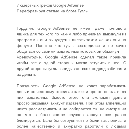
7 смертных грехов Google AdSense
Перефразируя статью на блоге Гугль
Гордыня. Google AdSense не имеет даже почтового
ящика для тех кого по каким либо причинам выкинули из
программы они вынуждены писать таким же как они на
форуме. Понятно что гугль возгордился и не хочет
общаться со своими издателями которых он обманул
Чревоугодие. Google AdSense сделал такие правила
чтобы все с одной стороны могли вступить в нее. С
другой стороны гугль выкидывает всех подряд забирая и
их деньги.
Праздность. Google AdSense не хочет зарабатывать
деньги по честному отсеивая клики и просто не платя за
них издателям. Вместо этого они экономят деньги
просто закрывая аккаунт издателя. При этом аппеляции
никто рассматривать и не собирается т.к. не смотря ни
на что в большинстве случаев аккаунт все равно
блокируется. Если бы сотрудники не были так ленивы и
более качественно и аккуратно работали с людьми