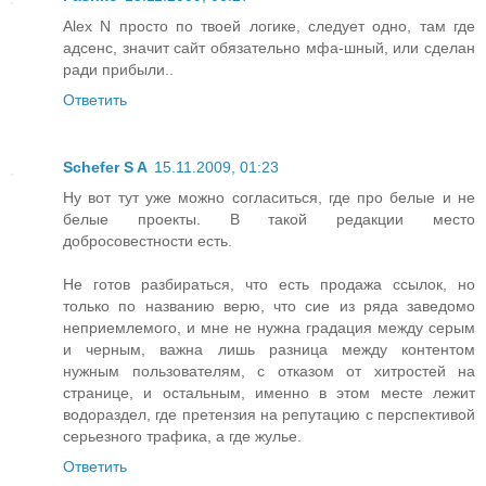
Alex N просто по твоей логике, следует одно, там где
адсенс, значит сайт обязательно мфа-шный, или сделан
ради прибыли..
Ответить
Schefer S A
15.11.2009, 01:23
Ну вот тут уже можно согласиться, где про белые и не
белые проекты. В такой редакции место
добросовестности есть.
Не готов разбираться, что есть продажа ссылок, но
только по названию верю, что сие из ряда заведомо
неприемлемого, и мне не нужна градация между серым
и черным, важна лишь разница между контентом
нужным пользователям, с отказом от хитростей на
странице, и остальным, именно в этом месте лежит
водораздел, где претензия на репутацию с перспективой
серьезного трафика, а где жулье.
Ответить