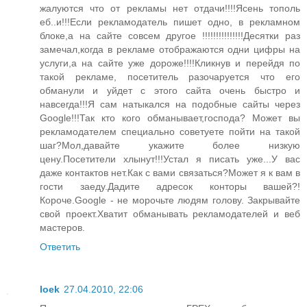
жалуются что от рекламы нет отдачи!!!!Ясень тополь
еб..и!!!Если рекламодатель пишет одно, в рекламном
блоке,а на сайте совсем другое !!!!!!!!!!!!!!!Десятки раз
замечал,когда в рекламе отображаются одни цифры на
услуги,а на сайте уже дороже!!!!Кликнув и перейдя по
такой рекламе, посетитель разочаруется что его
обманули и уйдет с этого сайта очень быстро и
навсегда!!!Я сам натыкался на подобные сайты через
Google!!!Так кто кого обманывает,господа? Может вы
рекламодателем специально советуете пойти на такой
шаг?Мол,давайте укажите более низкую
цену.Посетители хлынут!!!Устал я писать уже...У вас
даже контактов нет.Как с вами связаться?Может я к вам в
гости заеду.Дадите адресок конторы вашей?!
Короче.Google - не морочьте людям голову. Закрывайте
свой проект.Хватит обманывать рекламодателей и веб
мастеров.
Ответить
loek
27.04.2010, 22:06