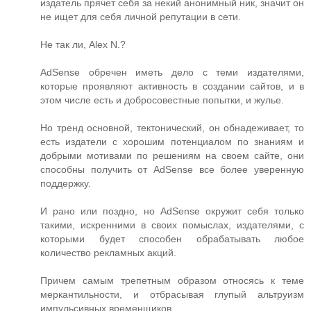
издатель прячет себя за некий анонимный ник, значит он
не ищет для себя личной репутации в сети.
Не так ли, Alex N.?
AdSense обречен иметь дело с теми издателями,
которые проявляют активность в создании сайтов, и в
этом числе есть и добросовестные попытки, и жулье.
Но тренд основной, тектонический, он обнадеживает, то
есть издатели с хорошим потенциалом по знаниям и
добрыми мотивами по решениям на своем сайте, они
способны получить от AdSense все более уверенную
поддержку.
И рано или поздно, но AdSense окружит себя только
такими, искренними в своих помыслах, издателями, с
которыми будет способен обрабатывать любое
количество рекламных акций.
Причем самым трепетным образом относясь к теме
меркантильности, и отбрасывая глупый альтруизм
импульсивных временщиков.