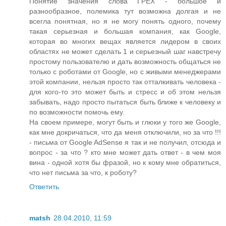
Понятие значения слова ГРЕХ - большое и
разнообразное, полемика тут возможна долгая и не
всегла понятная, но я не могу понять одного, почему
такая серьезная и большая компания, как Google,
которая во многих вещах является лидером в своих
областях не может сделать 1 и серьезный шаг навстречу
простому пользователю и дать возможность общаться не
только с роботами от Google, но с живыми менеджерами
этой компании, нельзя просто так отталкивать человека -
для кого-то это может быть и стресс и об этом нельзя
забывать, надо просто пытаться быть ближе к человеку и
по возможности помочь ему.
На своем примере, могут быть и глюки у того же Google,
как мне докричаться, что да меня отключили, но за что !!!
- письма от Google AdSense я так и не получил, отсюда и
вопрос - за что ? кто мне может дать ответ - в чем моя
вина - одной хотя бы фразой, но к кому мне обратиться,
что нет письма за что, к роботу?
Ответить
matsh
28.04.2010, 11:59