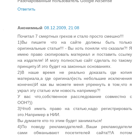
Разочарованный пользователь Google AdSense
Ответить
Анонимный
08.12.2009, 21:08
Почитал 7 смертных грехов и стало просто смешно!!!
1)Вы пишите что на сайте должны быть только
оригинальные статьи!!! - Вы хоть поняли что сказали?! Я
имею право скопировать материал и поставить ссылку
на издателя! И могу полностью сайт сделать по такому
принципу.И это будет на законных основаниях.
2)В наше время не реально доказать где копия
материала,а где оригинал(есть небольшие исключения
конечно)И как вы можете меня упрекнуть в том,что я
украл эту статью или новость например?!
У вас что,собственное расследование совместно с
ООН?))
3)Чтоб иметь право на статью,надо регистрировать
это.Например в НИИ.
Вы думаете кто-то этим будет заниматься!
4)По поводу рекламодателей...Ваши рекламодатели
сами обманывают посетителей сайта!!!А потом