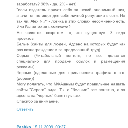
заработать? 98% - да, 2% - нет)
"если издатель прячет себя за некий анонимный ник,
значит он не ищет для себя личной репутации в сети. Не
так ли, Alex N.?" - логика в этих словах несомненно есть.
Или Вы на меня намекаете?
Не является секретом то, что существует 3 вида
проектов:
Белые (сайты для людей, Адсенс на которых будет как
раз вознаграждением за проделанный труд)
Серые (Читабельный контент, но все делается
специально для продажи ссылок и размещения
рекламы)
Черные (сделанные для привлечения трафика с п.с.
(дорвеи))
Могу полагать, что МФАшным будет правильнее назвать
сайты "Серого" вида. Т.к. с "белыми" все понятно, а за
адсенс на "черных" банят гугл.акк.
Спасибо за внимание.
Ответить
Pashko
15.11.2009, 00:27