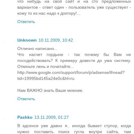
что нибудь на свой сайт и на сто предложенных
вариантов - ответ один - пользователь уже существует -
кому то из нас надо к доктору!...
Ответить
Unknown
10.11.2009, 10:42
Отлично написано...
Что насчет гордыни - так почему бы Вам не
посодействовать? К примеру довести до ума систему.
Откиньте лень и почитайте...
http://www.google.com/support/forum/p/adsense/thread?
tid=19995bd145a24e0c&hl=ru
Нам ВАЖНО знать Ваше мнение.
Ответить
Pashko
13.11.2009, 01:27
В адсенсе уже давно я.. иногда бывает ступор, когда
нужно поставить поиск гугла внутри сайта, там