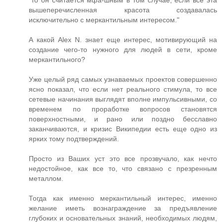
"то он считается мфа-шным в том случае, если все эта
вышеперечисленная красота создавалась
исключительно с меркантильным интересом."
А какой Alex N. знает еще интерес, мотивирующий на
создание чего-то нужного для людей в сети, кроме
меркантильного?
Уже целый ряд самых узнаваемых проектов совершенно
ясно показал, что если нет реального стимула, то все
сетевые начинания выглядят вполне импульсивными, со
временем по проработке вопросов становятся
поверхностными, и рано или поздно бесславно
заканчиваются, и кризис Википедии есть еще одно из
ярких тому подтверждений.
Просто из Ваших уст это все прозвучало, как нечто
недостойное, как все то, что связано с презренным
металлом.
Тогда как именно меркантильный интерес, именно
желание иметь вознаграждение за предъявление
глубоких и основательных знаний, необходимых людям,