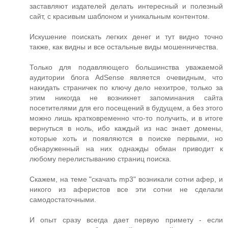
заставляют издателей делать интересный и полезный
сайт, с красивым шаблоном и уникальным контентом.
Искушение поискать легких денег и тут видно точно
также, как видны и все остальные виды мошенничества.
Только для подавляющего большинства уважаемой
аудитории блога AdSense является очевидным, что
накидать страничек по ключу дело нехитрое, только за
этим никогда не возникнет запоминания сайта
посетителями для его посещений в будущем, а без этого
можно лишь кратковременно что-то получить, и в итоге
вернуться в ноль, ибо каждый из нас знает домены,
которые хоть и появляются в поиске первыми, но
обнаруженный на них однажды обман приводит к
любому перелистыванию страниц поиска.
Скажем, на теме "скачать mp3" возникали сотни афер, и
никого из аферистов все эти сотни не сделали
самодостаточными.
И опыт сразу всегда дает первую примету - если