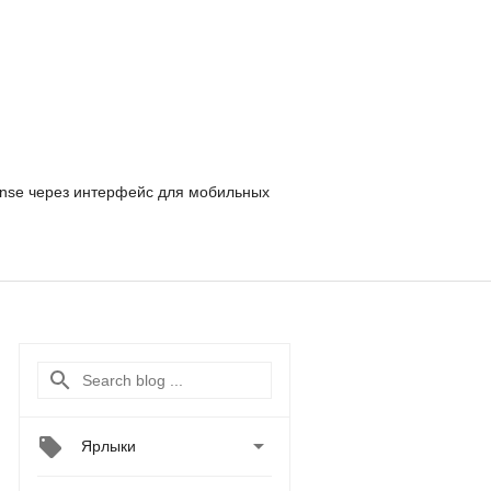
nse
через интерфейс для мобильных

Ярлыки