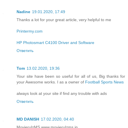
Nadine
19.01.2020, 17:49
Thanks a lot for your great article, very helpful to me
Printermy.com
HP Photosmart C4100 Driver and Software
Ответить
Tom
13.02.2020, 19:36
Your site have been so useful for all of us, Big thanks for
your Awesome works. I as a owner of
Football Sports News
always look at your site if find any trouble with ads
Ответить
MD DANISH
17.02.2020, 04:40
MovierulzMS www.movierulzms.in