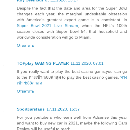
Roy Seymour
09.11.2020, 15:17
Despite the fact that the date and area for the Super Bowl
changes each year, the marginal undesirable obsession
with America's greatest expert game is a consistent. In
Super Bowl 2021 Live Stream
, when the NFL's 100th
season closes with Super Bowl 54, that household and
worldwide consideration will go to Miami.
Ответить
TOPplay GAMING PLAYER
11.11.2020, 07:01
If you really want to play the best casino gams,you can go
to the ทางเข้าrb88ล่าสุด to play the best casino games.
ทาง
เข้าrb88ล่าสุด
Ответить
Sportcarsfans
17.11.2020, 15:37
For you youtubers who earn well from Adsense this year
and want to buy new car in 2021, maybe the following Cars
Review will be useful to read: