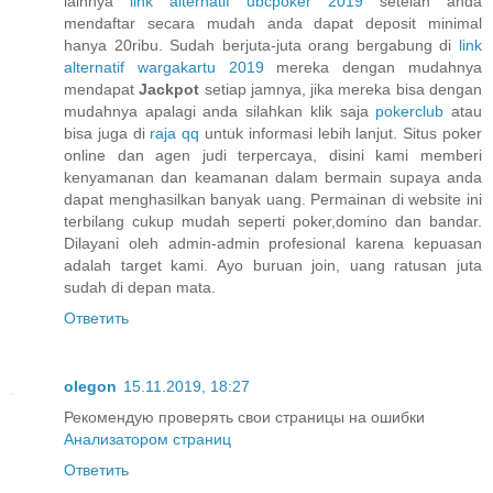
lainnya
link alternatif ubcpoker 2019
setelah anda
mendaftar secara mudah anda dapat deposit minimal
hanya 20ribu. Sudah berjuta-juta orang bergabung di
link
alternatif wargakartu 2019
mereka dengan mudahnya
mendapat
Jackpot
setiap jamnya, jika mereka bisa dengan
mudahnya apalagi anda silahkan klik saja
pokerclub
atau
bisa juga di
raja qq
untuk informasi lebih lanjut. Situs poker
online dan agen judi terpercaya, disini kami memberi
kenyamanan dan keamanan dalam bermain supaya anda
dapat menghasilkan banyak uang. Permainan di website ini
terbilang cukup mudah seperti poker,domino dan bandar.
Dilayani oleh admin-admin profesional karena kepuasan
adalah target kami. Ayo buruan join, uang ratusan juta
sudah di depan mata.
Ответить
olegon
15.11.2019, 18:27
Рекомендую проверять свои страницы на ошибки
Анализатором страниц
Ответить