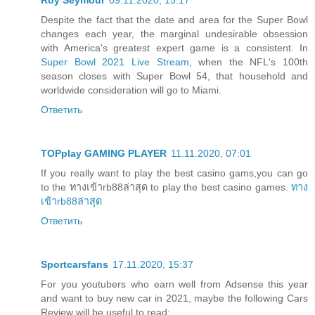
Roy Seymour
09.11.2020, 15:17
Despite the fact that the date and area for the Super Bowl
changes each year, the marginal undesirable obsession
with America's greatest expert game is a consistent. In
Super Bowl 2021 Live Stream
, when the NFL's 100th
season closes with Super Bowl 54, that household and
worldwide consideration will go to Miami.
Ответить
TOPplay GAMING PLAYER
11.11.2020, 07:01
If you really want to play the best casino gams,you can go
to the ทางเข้าrb88ล่าสุด to play the best casino games.
ทาง
เข้าrb88ล่าสุด
Ответить
Sportcarsfans
17.11.2020, 15:37
For you youtubers who earn well from Adsense this year
and want to buy new car in 2021, maybe the following Cars
Review will be useful to read: