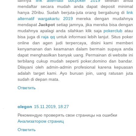
lainnya
link alternatif ubcpoker 2019
setelah anda
mendaftar secara mudah anda dapat deposit minimal
hanya 20ribu. Sudah berjuta-juta orang bergabung di
link
alternatif wargakartu 2019
mereka dengan mudahnya
mendapat
Jackpot
setiap jamnya, jika mereka bisa dengan
mudahnya apalagi anda silahkan klik saja
pokerclub
atau
bisa juga di
raja qq
untuk informasi lebih lanjut. Situs poker
online dan agen judi terpercaya, disini kami memberi
kenyamanan dan keamanan dalam bermain supaya anda
dapat menghasilkan banyak uang. Permainan di website ini
terbilang cukup mudah seperti poker,domino dan bandar.
Dilayani oleh admin-admin profesional karena kepuasan
adalah target kami. Ayo buruan join, uang ratusan juta
sudah di depan mata.
Ответить
olegon
15.11.2019, 18:27
Рекомендую проверять свои страницы на ошибки
Анализатором страниц
Ответить