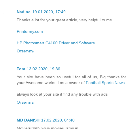
Nadine
19.01.2020, 17:49
Thanks a lot for your great article, very helpful to me
Printermy.com
HP Photosmart C4100 Driver and Software
Ответить
Tom
13.02.2020, 19:36
Your site have been so useful for all of us, Big thanks for
your Awesome works. I as a owner of
Football Sports News
always look at your site if find any trouble with ads
Ответить
MD DANISH
17.02.2020, 04:40
MovierulzMS www.movierulzms.in