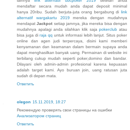
lainnya
link alternatif ubcpoker 2019
setelah anda
mendaftar secara mudah anda dapat deposit minimal
hanya 20ribu. Sudah berjuta-juta orang bergabung di
link
alternatif wargakartu 2019
mereka dengan mudahnya
mendapat
Jackpot
setiap jamnya, jika mereka bisa dengan
mudahnya apalagi anda silahkan klik saja
pokerclub
atau
bisa juga di
raja qq
untuk informasi lebih lanjut. Situs poker
online dan agen judi terpercaya, disini kami memberi
kenyamanan dan keamanan dalam bermain supaya anda
dapat menghasilkan banyak uang. Permainan di website ini
terbilang cukup mudah seperti poker,domino dan bandar.
Dilayani oleh admin-admin profesional karena kepuasan
adalah target kami. Ayo buruan join, uang ratusan juta
sudah di depan mata.
Ответить
olegon
15.11.2019, 18:27
Рекомендую проверять свои страницы на ошибки
Анализатором страниц
Ответить