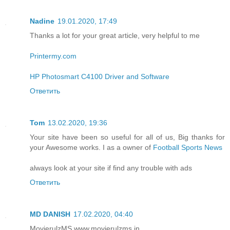
Nadine
19.01.2020, 17:49
Thanks a lot for your great article, very helpful to me
Printermy.com
HP Photosmart C4100 Driver and Software
Ответить
Tom
13.02.2020, 19:36
Your site have been so useful for all of us, Big thanks for
your Awesome works. I as a owner of
Football Sports News
always look at your site if find any trouble with ads
Ответить
MD DANISH
17.02.2020, 04:40
MovierulzMS www.movierulzms.in