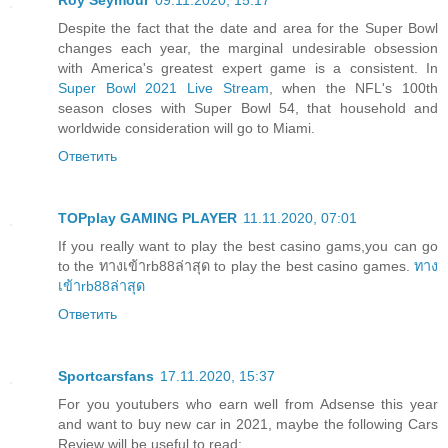
Roy Seymour
09.11.2020, 15:17
Despite the fact that the date and area for the Super Bowl
changes each year, the marginal undesirable obsession
with America's greatest expert game is a consistent. In
Super Bowl 2021 Live Stream
, when the NFL's 100th
season closes with Super Bowl 54, that household and
worldwide consideration will go to Miami.
Ответить
TOPplay GAMING PLAYER
11.11.2020, 07:01
If you really want to play the best casino gams,you can go
to the ทางเข้าrb88ล่าสุด to play the best casino games.
ทาง
เข้าrb88ล่าสุด
Ответить
Sportcarsfans
17.11.2020, 15:37
For you youtubers who earn well from Adsense this year
and want to buy new car in 2021, maybe the following Cars
Review will be useful to read: