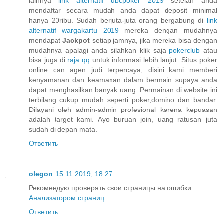
lainnya
link alternatif ubcpoker 2019
setelah anda
mendaftar secara mudah anda dapat deposit minimal
hanya 20ribu. Sudah berjuta-juta orang bergabung di
link
alternatif wargakartu 2019
mereka dengan mudahnya
mendapat
Jackpot
setiap jamnya, jika mereka bisa dengan
mudahnya apalagi anda silahkan klik saja
pokerclub
atau
bisa juga di
raja qq
untuk informasi lebih lanjut. Situs poker
online dan agen judi terpercaya, disini kami memberi
kenyamanan dan keamanan dalam bermain supaya anda
dapat menghasilkan banyak uang. Permainan di website ini
terbilang cukup mudah seperti poker,domino dan bandar.
Dilayani oleh admin-admin profesional karena kepuasan
adalah target kami. Ayo buruan join, uang ratusan juta
sudah di depan mata.
Ответить
olegon
15.11.2019, 18:27
Рекомендую проверять свои страницы на ошибки
Анализатором страниц
Ответить