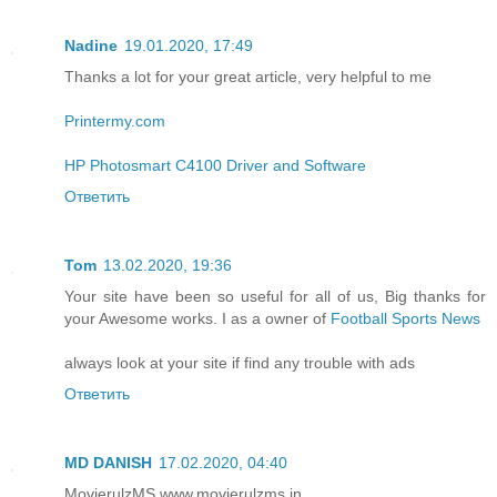
Nadine
19.01.2020, 17:49
Thanks a lot for your great article, very helpful to me
Printermy.com
HP Photosmart C4100 Driver and Software
Ответить
Tom
13.02.2020, 19:36
Your site have been so useful for all of us, Big thanks for
your Awesome works. I as a owner of
Football Sports News
always look at your site if find any trouble with ads
Ответить
MD DANISH
17.02.2020, 04:40
MovierulzMS www.movierulzms.in