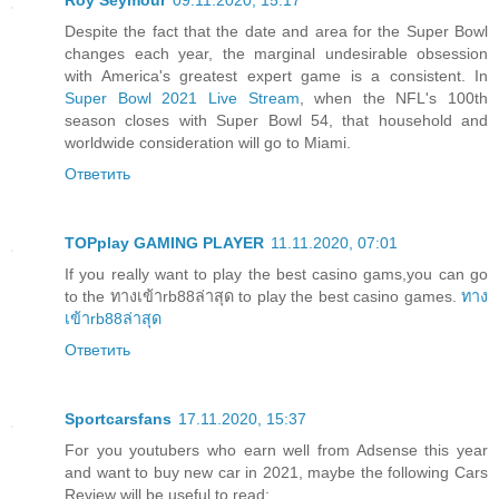
Roy Seymour
09.11.2020, 15:17
Despite the fact that the date and area for the Super Bowl
changes each year, the marginal undesirable obsession
with America's greatest expert game is a consistent. In
Super Bowl 2021 Live Stream
, when the NFL's 100th
season closes with Super Bowl 54, that household and
worldwide consideration will go to Miami.
Ответить
TOPplay GAMING PLAYER
11.11.2020, 07:01
If you really want to play the best casino gams,you can go
to the ทางเข้าrb88ล่าสุด to play the best casino games.
ทาง
เข้าrb88ล่าสุด
Ответить
Sportcarsfans
17.11.2020, 15:37
For you youtubers who earn well from Adsense this year
and want to buy new car in 2021, maybe the following Cars
Review will be useful to read: