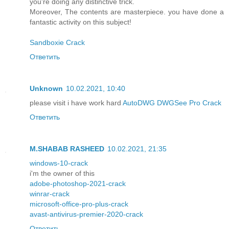
you're doing any distinctive trick.
Moreover, The contents are masterpiece. you have done a
fantastic activity on this subject!
Sandboxie Crack
Ответить
Unknown
10.02.2021, 10:40
please visit i have work hard
AutoDWG DWGSee Pro Crack
Ответить
M.SHABAB RASHEED
10.02.2021, 21:35
windows-10-crack
i'm the owner of this
adobe-photoshop-2021-crack
winrar-crack
microsoft-office-pro-plus-crack
avast-antivirus-premier-2020-crack
Ответить