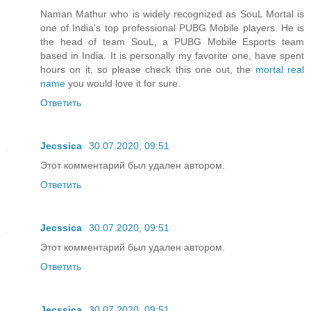
Naman Mathur who is widely recognized as SouL Mortal is
one of India's top professional PUBG Mobile players. He is
the head of team SouL, a PUBG Mobile Esports team
based in India. It is personally my favorite one, have spent
hours on it, so please check this one out, the
mortal real
name
you would love it for sure.
Ответить
Jecssica
30.07.2020, 09:51
Этот комментарий был удален автором.
Ответить
Jecssica
30.07.2020, 09:51
Этот комментарий был удален автором.
Ответить
Jecssica
30.07.2020, 09:51