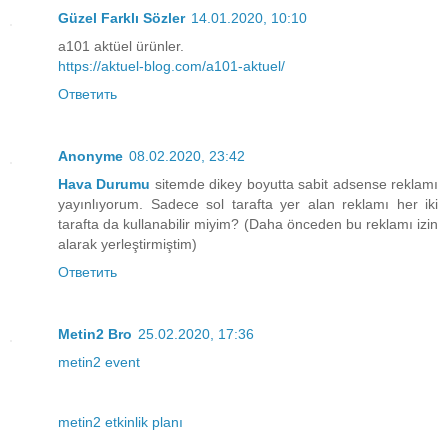
Güzel Farklı Sözler
14.01.2020, 10:10
a101 aktüel ürünler.
https://aktuel-blog.com/a101-aktuel/
Ответить
Anonyme
08.02.2020, 23:42
Hava Durumu
sitemde dikey boyutta sabit adsense reklamı
yayınlıyorum. Sadece sol tarafta yer alan reklamı her iki
tarafta da kullanabilir miyim? (Daha önceden bu reklamı izin
alarak yerleştirmiştim)
Ответить
Metin2 Bro
25.02.2020, 17:36
metin2 event
metin2 etkinlik planı