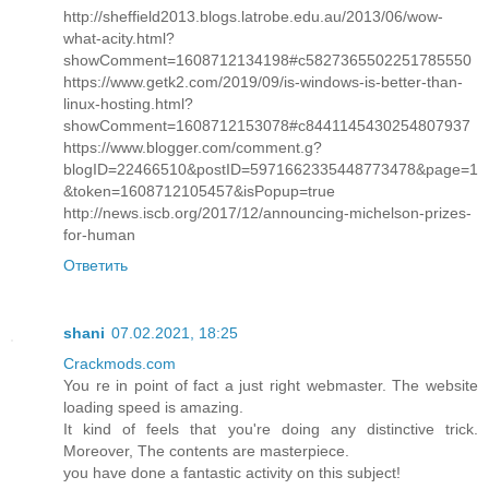
http://sheffield2013.blogs.latrobe.edu.au/2013/06/wow-
what-acity.html?
showComment=1608712134198#c5827365502251785550
https://www.getk2.com/2019/09/is-windows-is-better-than-
linux-hosting.html?
showComment=1608712153078#c8441145430254807937
https://www.blogger.com/comment.g?
blogID=22466510&postID=5971662335448773478&page=1
&token=1608712105457&isPopup=true
http://news.iscb.org/2017/12/announcing-michelson-prizes-
for-human
Ответить
shani
07.02.2021, 18:25
Crackmods.com
You re in point of fact a just right webmaster. The website
loading speed is amazing.
It kind of feels that you're doing any distinctive trick.
Moreover, The contents are masterpiece.
you have done a fantastic activity on this subject!