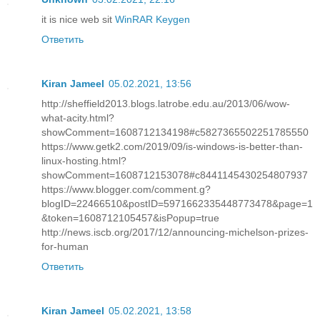
it is nice web sit
WinRAR Keygen
Ответить
Kiran Jameel
05.02.2021, 13:56
http://sheffield2013.blogs.latrobe.edu.au/2013/06/wow-
what-acity.html?
showComment=1608712134198#c5827365502251785550
https://www.getk2.com/2019/09/is-windows-is-better-than-
linux-hosting.html?
showComment=1608712153078#c8441145430254807937
https://www.blogger.com/comment.g?
blogID=22466510&postID=5971662335448773478&page=1
&token=1608712105457&isPopup=true
http://news.iscb.org/2017/12/announcing-michelson-prizes-
for-human
Ответить
Kiran Jameel
05.02.2021, 13:58