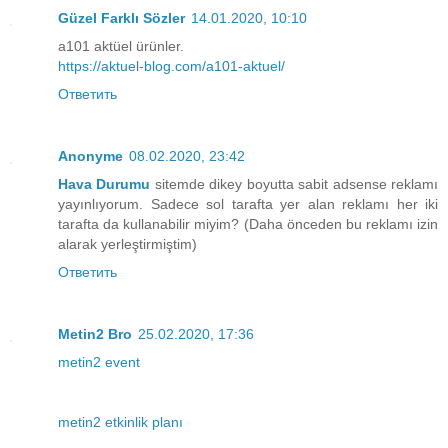
Güzel Farklı Sözler
14.01.2020, 10:10
a101 aktüel ürünler.
https://aktuel-blog.com/a101-aktuel/
Ответить
Anonyme
08.02.2020, 23:42
Hava Durumu
sitemde dikey boyutta sabit adsense reklamı
yayınlıyorum. Sadece sol tarafta yer alan reklamı her iki
tarafta da kullanabilir miyim? (Daha önceden bu reklamı izin
alarak yerleştirmiştim)
Ответить
Metin2 Bro
25.02.2020, 17:36
metin2 event
metin2 etkinlik planı