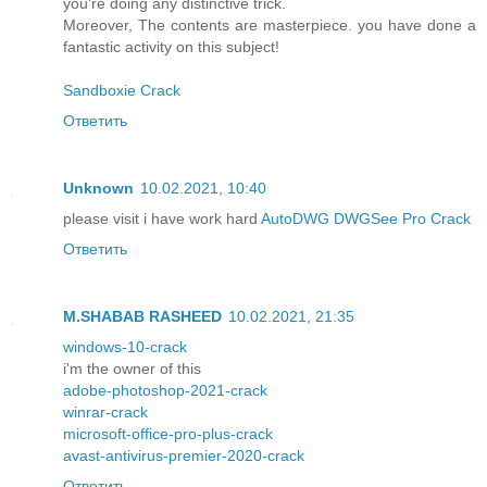
you're doing any distinctive trick.
Moreover, The contents are masterpiece. you have done a
fantastic activity on this subject!
Sandboxie Crack
Ответить
Unknown
10.02.2021, 10:40
please visit i have work hard
AutoDWG DWGSee Pro Crack
Ответить
M.SHABAB RASHEED
10.02.2021, 21:35
windows-10-crack
i'm the owner of this
adobe-photoshop-2021-crack
winrar-crack
microsoft-office-pro-plus-crack
avast-antivirus-premier-2020-crack
Ответить