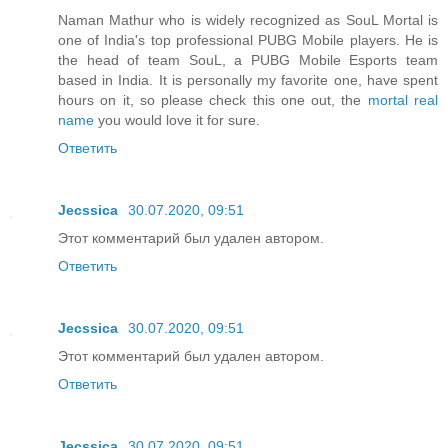
Naman Mathur who is widely recognized as SouL Mortal is
one of India's top professional PUBG Mobile players. He is
the head of team SouL, a PUBG Mobile Esports team
based in India. It is personally my favorite one, have spent
hours on it, so please check this one out, the
mortal real
name
you would love it for sure.
Ответить
Jecssica
30.07.2020, 09:51
Этот комментарий был удален автором.
Ответить
Jecssica
30.07.2020, 09:51
Этот комментарий был удален автором.
Ответить
Jecssica
30.07.2020, 09:51