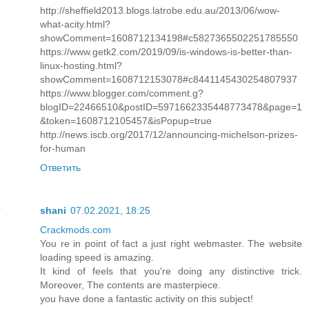
http://sheffield2013.blogs.latrobe.edu.au/2013/06/wow-
what-acity.html?
showComment=1608712134198#c5827365502251785550
https://www.getk2.com/2019/09/is-windows-is-better-than-
linux-hosting.html?
showComment=1608712153078#c8441145430254807937
https://www.blogger.com/comment.g?
blogID=22466510&postID=5971662335448773478&page=1
&token=1608712105457&isPopup=true
http://news.iscb.org/2017/12/announcing-michelson-prizes-
for-human
Ответить
shani
07.02.2021, 18:25
Crackmods.com
You re in point of fact a just right webmaster. The website
loading speed is amazing.
It kind of feels that you're doing any distinctive trick.
Moreover, The contents are masterpiece.
you have done a fantastic activity on this subject!