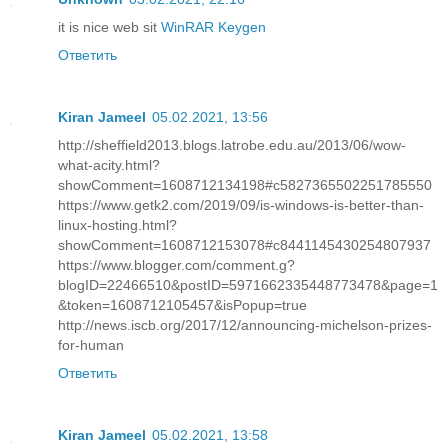
it is nice web sit
WinRAR Keygen
Ответить
Kiran Jameel
05.02.2021, 13:56
http://sheffield2013.blogs.latrobe.edu.au/2013/06/wow-
what-acity.html?
showComment=1608712134198#c5827365502251785550
https://www.getk2.com/2019/09/is-windows-is-better-than-
linux-hosting.html?
showComment=1608712153078#c8441145430254807937
https://www.blogger.com/comment.g?
blogID=22466510&postID=5971662335448773478&page=1
&token=1608712105457&isPopup=true
http://news.iscb.org/2017/12/announcing-michelson-prizes-
for-human
Ответить
Kiran Jameel
05.02.2021, 13:58