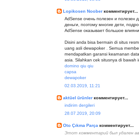
Lopikosen Noober
комментирует...
AdSense очень полезен и полезен д
деньги, поэтому многие дети, подр
AdSense оказывает большое влияни
Disini anda bisa bermain di situs r
uang asli dewapoker . Semua member 
mendapatkan garansi keamanan data 
asia. Silahkan cek situsnya di bawah in
domino qiu qiu
capsa
dewapoker
02.03.2019, 11:21
aktüel ürünler
комментирует...
indirim dergileri
28.07.2019, 20:09
Oto Çıkma Parça
комментирует...
Этот комментарий был удален а