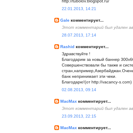
http://tubolov.blogspot.ru/
22.01.2013, 14:21
Gale
комментирует...
Этот комментарий был удален а
28.07.2013, 17:14
Rashid
комментирует...
Здравствуйте !
Благодарим за новый баннер 300х6
Совершенствовали бы также и сист
стран,например,Азербайджан.Очень
банк непринимает эти чеки.
Благодарю!(от http://vacancy-s.com)
02.08.2013, 09:14
MacMax
комментирует...
Этот комментарий был удален а
23.09.2013, 22:15
MacMax
комментирует...