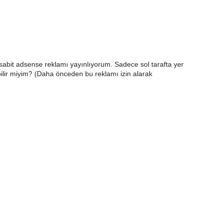
sabit adsense reklamı yayınlıyorum. Sadece sol tarafta yer
abilir miyim? (Daha önceden bu reklamı izin alarak