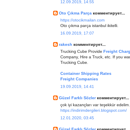
12.09.2019, 14:55
Oto Çıkma Parça
комментирует...
https://otocikmailan.com
Oto çıkma parça istanbul ikitelli.
16.09.2019, 17:07
rakesh
комментирует...
Trucking Cube Provide
Freight Char
Company, Hire a Truck, etc. If you wan
Trucking Cube.
Container Shipping Rates
Freight Companies
19.09.2019, 14:41
Güzel Farklı Sözler
комментирует...
çok iyi kazançları var teşekkür edelim.
https://indirimdergileri.blogspot.com/
12.01.2020, 03:45
Güzel Farklı Sözler
комментирует...