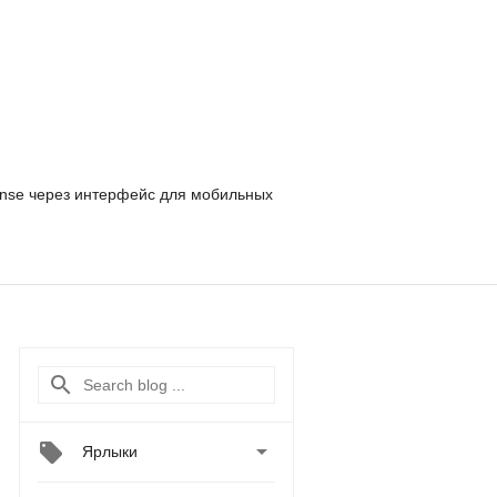
nse
через интерфейс для мобильных

Ярлыки