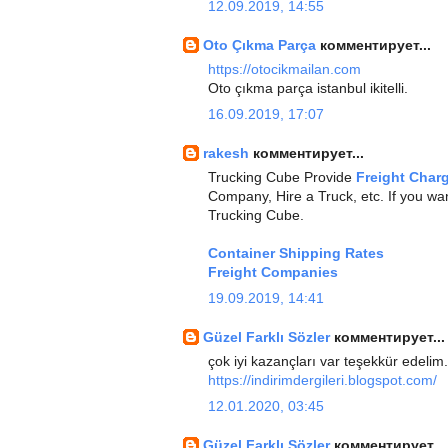
12.09.2019, 14:55
Oto Çıkma Parça
комментирует...
https://otocikmailan.com
Oto çıkma parça istanbul ikitelli.
16.09.2019, 17:07
rakesh
комментирует...
Trucking Cube Provide
Freight Char
Company, Hire a Truck, etc. If you wan
Trucking Cube.
Container Shipping Rates
Freight Companies
19.09.2019, 14:41
Güzel Farklı Sözler
комментирует...
çok iyi kazançları var teşekkür edelim.
https://indirimdergileri.blogspot.com/
12.01.2020, 03:45
Güzel Farklı Sözler
комментирует...