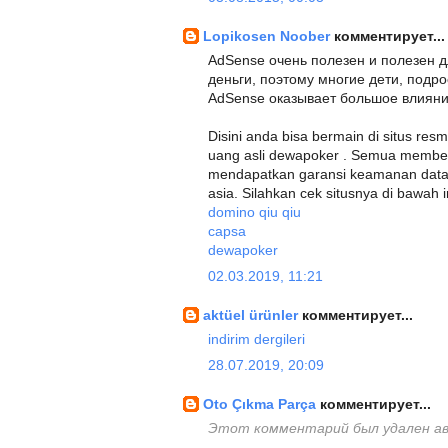
Lopikosen Noober
комментирует...
AdSense очень полезен и полезен д
деньги, поэтому многие дети, подр
AdSense оказывает большое влияни
Disini anda bisa bermain di situs r
uang asli dewapoker . Semua member 
mendapatkan garansi keamanan data 
asia. Silahkan cek situsnya di bawah in
domino qiu qiu
capsa
dewapoker
02.03.2019, 11:21
aktüel ürünler
комментирует...
indirim dergileri
28.07.2019, 20:09
Oto Çıkma Parça
комментирует...
Этот комментарий был удален а