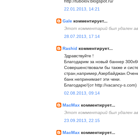
http://tubolov.blogspot.ru/
22.01.2013, 14:21
Gale
комментирует...
Этот комментарий был удален а
28.07.2013, 17:14
Rashid
комментирует...
Здравствуйте !
Благодарим за новый баннер 300х6
Совершенствовали бы также и сист
стран,например,Азербайджан.Очень
банк непринимает эти чеки.
Благодарю!(от http://vacancy-s.com)
02.08.2013, 09:14
MacMax
комментирует...
Этот комментарий был удален а
23.09.2013, 22:15
MacMax
комментирует...