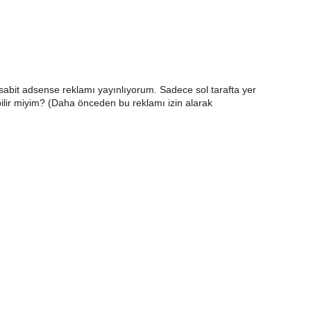
sabit adsense reklamı yayınlıyorum. Sadece sol tarafta yer
abilir miyim? (Daha önceden bu reklamı izin alarak