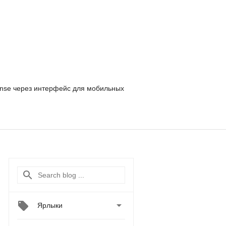
nse
через интерфейс для мобильных

Ярлыки