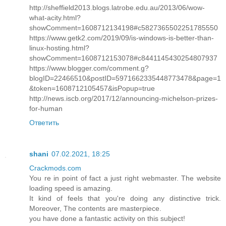
http://sheffield2013.blogs.latrobe.edu.au/2013/06/wow-
what-acity.html?
showComment=1608712134198#c5827365502251785550
https://www.getk2.com/2019/09/is-windows-is-better-than-
linux-hosting.html?
showComment=1608712153078#c8441145430254807937
https://www.blogger.com/comment.g?
blogID=22466510&postID=5971662335448773478&page=1
&token=1608712105457&isPopup=true
http://news.iscb.org/2017/12/announcing-michelson-prizes-
for-human
Ответить
shani
07.02.2021, 18:25
Crackmods.com
You re in point of fact a just right webmaster. The website
loading speed is amazing.
It kind of feels that you're doing any distinctive trick.
Moreover, The contents are masterpiece.
you have done a fantastic activity on this subject!