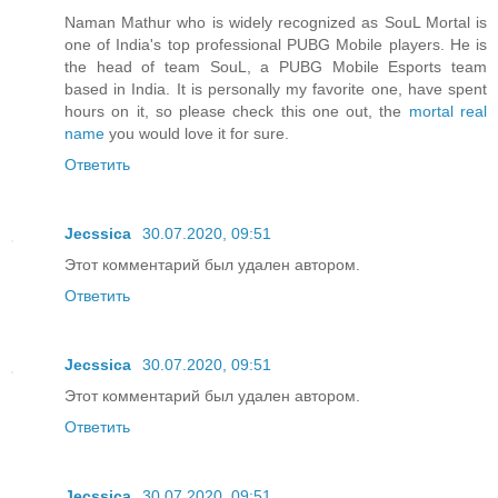
Naman Mathur who is widely recognized as SouL Mortal is
one of India's top professional PUBG Mobile players. He is
the head of team SouL, a PUBG Mobile Esports team
based in India. It is personally my favorite one, have spent
hours on it, so please check this one out, the
mortal real
name
you would love it for sure.
Ответить
Jecssica
30.07.2020, 09:51
Этот комментарий был удален автором.
Ответить
Jecssica
30.07.2020, 09:51
Этот комментарий был удален автором.
Ответить
Jecssica
30.07.2020, 09:51