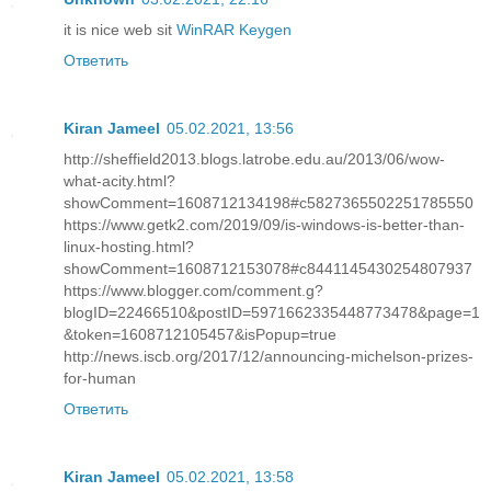
it is nice web sit
WinRAR Keygen
Ответить
Kiran Jameel
05.02.2021, 13:56
http://sheffield2013.blogs.latrobe.edu.au/2013/06/wow-
what-acity.html?
showComment=1608712134198#c5827365502251785550
https://www.getk2.com/2019/09/is-windows-is-better-than-
linux-hosting.html?
showComment=1608712153078#c8441145430254807937
https://www.blogger.com/comment.g?
blogID=22466510&postID=5971662335448773478&page=1
&token=1608712105457&isPopup=true
http://news.iscb.org/2017/12/announcing-michelson-prizes-
for-human
Ответить
Kiran Jameel
05.02.2021, 13:58