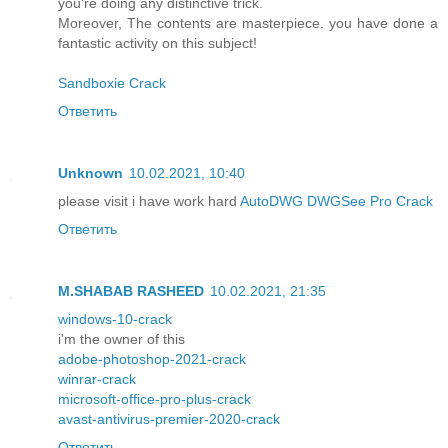
you're doing any distinctive trick.
Moreover, The contents are masterpiece. you have done a
fantastic activity on this subject!
Sandboxie Crack
Ответить
Unknown
10.02.2021, 10:40
please visit i have work hard
AutoDWG DWGSee Pro Crack
Ответить
M.SHABAB RASHEED
10.02.2021, 21:35
windows-10-crack
i'm the owner of this
adobe-photoshop-2021-crack
winrar-crack
microsoft-office-pro-plus-crack
avast-antivirus-premier-2020-crack
Ответить