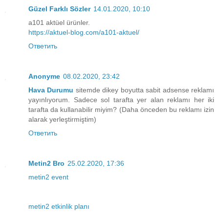
Güzel Farklı Sözler
14.01.2020, 10:10
a101 aktüel ürünler.
https://aktuel-blog.com/a101-aktuel/
Ответить
Anonyme
08.02.2020, 23:42
Hava Durumu
sitemde dikey boyutta sabit adsense reklamı
yayınlıyorum. Sadece sol tarafta yer alan reklamı her iki
tarafta da kullanabilir miyim? (Daha önceden bu reklamı izin
alarak yerleştirmiştim)
Ответить
Metin2 Bro
25.02.2020, 17:36
metin2 event
metin2 etkinlik planı