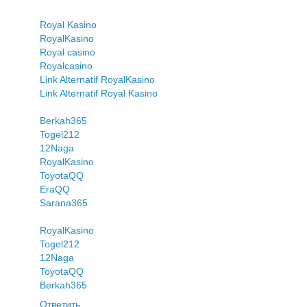
Royal Kasino
RoyalKasino
Royal casino
Royalcasino
Link Alternatif RoyalKasino
Link Alternatif Royal Kasino
Berkah365
Togel212
12Naga
RoyalKasino
ToyotaQQ
EraQQ
Sarana365
RoyalKasino
Togel212
12Naga
ToyotaQQ
Berkah365
Ответить