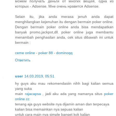
можем получать деньги от многих вещей, одна из
которых - Adsense. Мне очень нравится Adsense.
Selain itu, jika anda merasa jenuh anda dapat
menghilangkan kejenuhan itu dengan bermain poker online.
Dengan bermain poker online anda bisa mendapatkan
banyak promo,jackpot,dll. poker online juga membantu
menambah penghasilan anda, cek situs dibawah ini untuk
bermain :
ceme online
-
poker 88
-
dominoqq
Ответить
user
14.03.2019, 05:51
hy guys aku mau rekomendasiin nihh bagi kalian semua
yang suka
main
rajacapsa
, jadi aku ada yang namanya situs
poker
online cc
tenang aja guys website nya dijamin aman dan terpecaya
kalian bisa memainkan nya sepuas kalian
untuk cara main nya simple banget kok kalian