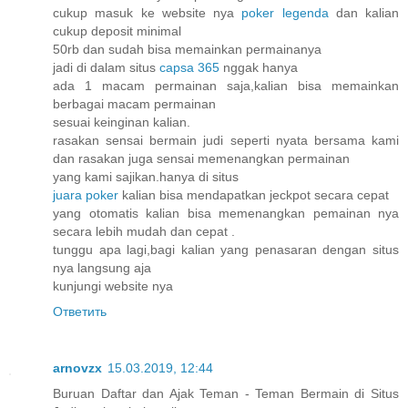
cukup masuk ke website nya
poker legenda
dan kalian
cukup deposit minimal
50rb dan sudah bisa memainkan permainanya
jadi di dalam situs
capsa 365
nggak hanya
ada 1 macam permainan saja,kalian bisa memainkan
berbagai macam permainan
sesuai keinginan kalian.
rasakan sensai bermain judi seperti nyata bersama kami
dan rasakan juga sensai memenangkan permainan
yang kami sajikan.hanya di situs
juara poker
kalian bisa mendapatkan jeckpot secara cepat
yang otomatis kalian bisa memenangkan pemainan nya
secara lebih mudah dan cepat .
tunggu apa lagi,bagi kalian yang penasaran dengan situs
nya langsung aja
kunjungi website nya
Ответить
arnovzx
15.03.2019, 12:44
Buruan Daftar dan Ajak Teman - Teman Bermain di Situs