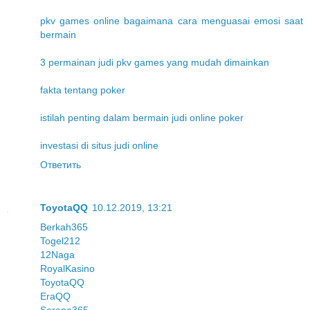
pkv games online bagaimana cara menguasai emosi saat
bermain
3 permainan judi pkv games yang mudah dimainkan
fakta tentang poker
istilah penting dalam bermain judi online poker
investasi di situs judi online
Ответить
ToyotaQQ
10.12.2019, 13:21
Berkah365
Togel212
12Naga
RoyalKasino
ToyotaQQ
EraQQ
Sarana365