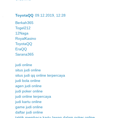
ToyotaQQ
09.12.2019, 12:28
Berkah365
Togel212
12Naga
RoyalKasino
ToyotaQQ
EraQQ
Sarana365
judi online
situs judi online
situs judi qq online terpercaya
judi bola online
agen judi online
judi poker online
judi online terpercaya
judi kartu online
game judi online
daftar judi online
taktik membaca kartu lawan dalam poker online