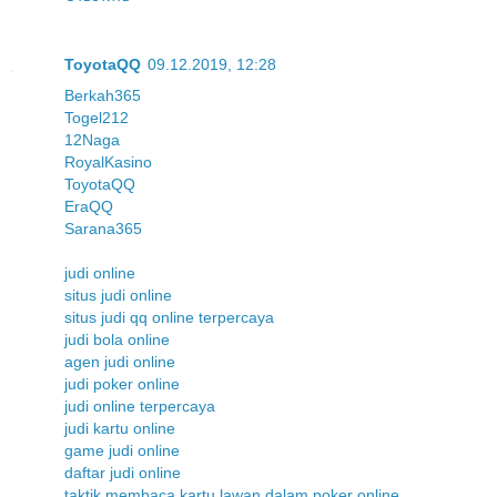
ToyotaQQ
09.12.2019, 12:28
Berkah365
Togel212
12Naga
RoyalKasino
ToyotaQQ
EraQQ
Sarana365
judi online
situs judi online
situs judi qq online terpercaya
judi bola online
agen judi online
judi poker online
judi online terpercaya
judi kartu online
game judi online
daftar judi online
taktik membaca kartu lawan dalam poker online