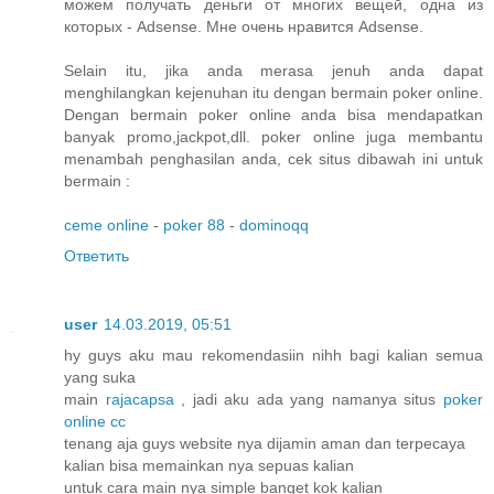
можем получать деньги от многих вещей, одна из
которых - Adsense. Мне очень нравится Adsense.
Selain itu, jika anda merasa jenuh anda dapat
menghilangkan kejenuhan itu dengan bermain poker online.
Dengan bermain poker online anda bisa mendapatkan
banyak promo,jackpot,dll. poker online juga membantu
menambah penghasilan anda, cek situs dibawah ini untuk
bermain :
ceme online
-
poker 88
-
dominoqq
Ответить
user
14.03.2019, 05:51
hy guys aku mau rekomendasiin nihh bagi kalian semua
yang suka
main
rajacapsa
, jadi aku ada yang namanya situs
poker
online cc
tenang aja guys website nya dijamin aman dan terpecaya
kalian bisa memainkan nya sepuas kalian
untuk cara main nya simple banget kok kalian