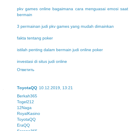
pkv games online bagaimana cara menguasai emosi saat
bermain
3 permainan judi pkv games yang mudah dimainkan
fakta tentang poker
istilah penting dalam bermain judi online poker
investasi di situs judi online
Ответить
ToyotaQQ
10.12.2019, 13:21
Berkah365
Togel212
12Naga
RoyalKasino
ToyotaQQ
EraQQ
Sarana365