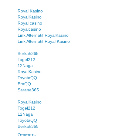
Royal Kasino
RoyalKasino
Royal casino
Royalcasino
Link Alternatif RoyalKasino
Link Alternatif Royal Kasino
Berkah365
Togel212
12Naga
RoyalKasino
ToyotaQQ
EraQQ
Sarana365
RoyalKasino
Togel212
12Naga
ToyotaQQ
Berkah365
Ответить