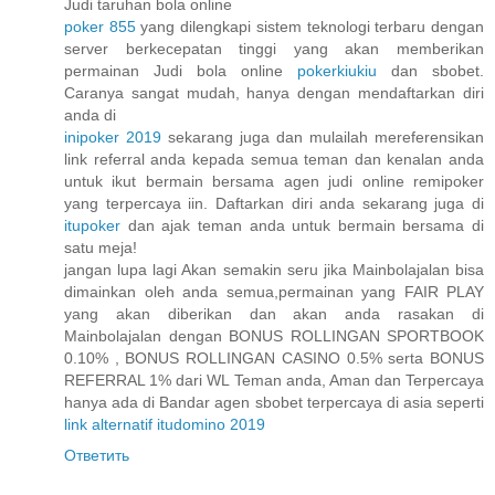
Judi taruhan bola online
poker 855
yang dilengkapi sistem teknologi terbaru dengan
server berkecepatan tinggi yang akan memberikan
permainan Judi bola online
pokerkiukiu
dan sbobet.
Caranya sangat mudah, hanya dengan mendaftarkan diri
anda di
inipoker 2019
sekarang juga dan mulailah mereferensikan
link referral anda kepada semua teman dan kenalan anda
untuk ikut bermain bersama agen judi online remipoker
yang terpercaya iin. Daftarkan diri anda sekarang juga di
itupoker
dan ajak teman anda untuk bermain bersama di
satu meja!
jangan lupa lagi Akan semakin seru jika Mainbolajalan bisa
dimainkan oleh anda semua,permainan yang FAIR PLAY
yang akan diberikan dan akan anda rasakan di
Mainbolajalan dengan BONUS ROLLINGAN SPORTBOOK
0.10% , BONUS ROLLINGAN CASINO 0.5% serta BONUS
REFERRAL 1% dari WL Teman anda, Aman dan Terpercaya
hanya ada di Bandar agen sbobet terpercaya di asia seperti
link alternatif itudomino 2019
Ответить