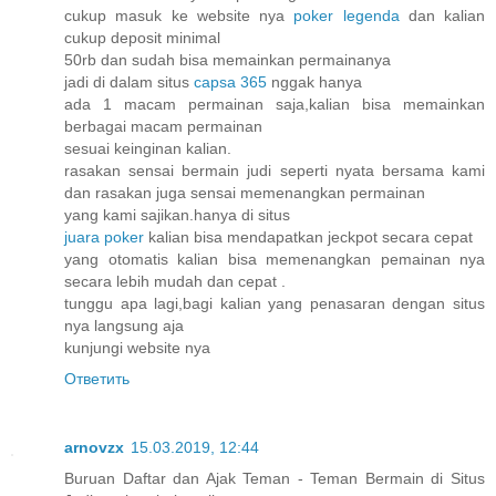
cukup masuk ke website nya
poker legenda
dan kalian
cukup deposit minimal
50rb dan sudah bisa memainkan permainanya
jadi di dalam situs
capsa 365
nggak hanya
ada 1 macam permainan saja,kalian bisa memainkan
berbagai macam permainan
sesuai keinginan kalian.
rasakan sensai bermain judi seperti nyata bersama kami
dan rasakan juga sensai memenangkan permainan
yang kami sajikan.hanya di situs
juara poker
kalian bisa mendapatkan jeckpot secara cepat
yang otomatis kalian bisa memenangkan pemainan nya
secara lebih mudah dan cepat .
tunggu apa lagi,bagi kalian yang penasaran dengan situs
nya langsung aja
kunjungi website nya
Ответить
arnovzx
15.03.2019, 12:44
Buruan Daftar dan Ajak Teman - Teman Bermain di Situs