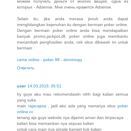
можем получать деньги от многих вещей, одна из
которых - Adsense. Мне очень нравится Adsense.
Selain itu, jika anda merasa jenuh anda dapat
menghilangkan kejenuhan itu dengan bermain poker online.
Dengan bermain poker online anda bisa mendapatkan
banyak promo,jackpot,dll. poker online juga membantu
menambah penghasilan anda, cek situs dibawah ini untuk
bermain :
ceme online
-
poker 88
-
dominoqq
Ответить
user
14.03.2019, 05:51
hy guys aku mau rekomendasiin nihh bagi kalian semua
yang suka
main
rajacapsa
, jadi aku ada yang namanya situs
poker
online cc
tenang aja guys website nya dijamin aman dan terpecaya
kalian bisa memainkan nya sepuas kalian
untuk cara main nya simple banget kok kalian