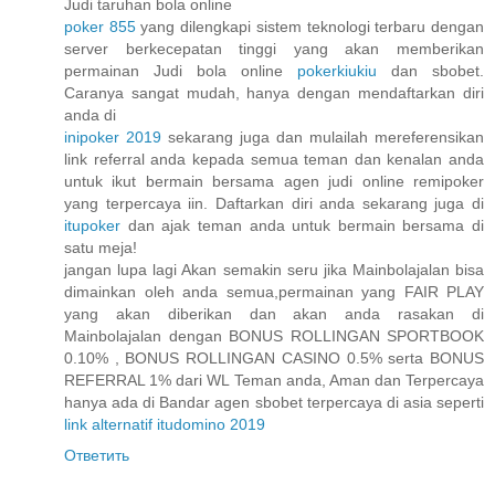
Judi taruhan bola online
poker 855
yang dilengkapi sistem teknologi terbaru dengan
server berkecepatan tinggi yang akan memberikan
permainan Judi bola online
pokerkiukiu
dan sbobet.
Caranya sangat mudah, hanya dengan mendaftarkan diri
anda di
inipoker 2019
sekarang juga dan mulailah mereferensikan
link referral anda kepada semua teman dan kenalan anda
untuk ikut bermain bersama agen judi online remipoker
yang terpercaya iin. Daftarkan diri anda sekarang juga di
itupoker
dan ajak teman anda untuk bermain bersama di
satu meja!
jangan lupa lagi Akan semakin seru jika Mainbolajalan bisa
dimainkan oleh anda semua,permainan yang FAIR PLAY
yang akan diberikan dan akan anda rasakan di
Mainbolajalan dengan BONUS ROLLINGAN SPORTBOOK
0.10% , BONUS ROLLINGAN CASINO 0.5% serta BONUS
REFERRAL 1% dari WL Teman anda, Aman dan Terpercaya
hanya ada di Bandar agen sbobet terpercaya di asia seperti
link alternatif itudomino 2019
Ответить