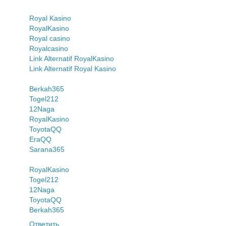
Royal Kasino
RoyalKasino
Royal casino
Royalcasino
Link Alternatif RoyalKasino
Link Alternatif Royal Kasino
Berkah365
Togel212
12Naga
RoyalKasino
ToyotaQQ
EraQQ
Sarana365
RoyalKasino
Togel212
12Naga
ToyotaQQ
Berkah365
Ответить