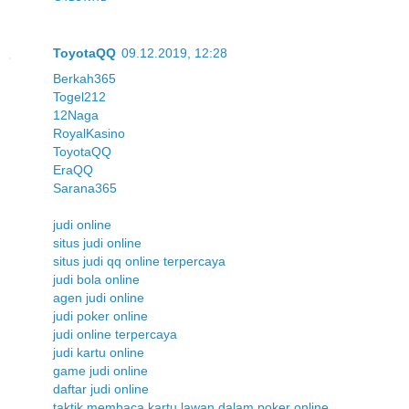
ToyotaQQ
09.12.2019, 12:28
Berkah365
Togel212
12Naga
RoyalKasino
ToyotaQQ
EraQQ
Sarana365
judi online
situs judi online
situs judi qq online terpercaya
judi bola online
agen judi online
judi poker online
judi online terpercaya
judi kartu online
game judi online
daftar judi online
taktik membaca kartu lawan dalam poker online