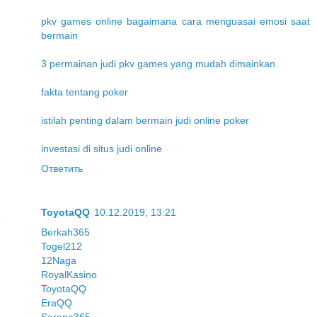
pkv games online bagaimana cara menguasai emosi saat
bermain
3 permainan judi pkv games yang mudah dimainkan
fakta tentang poker
istilah penting dalam bermain judi online poker
investasi di situs judi online
Ответить
ToyotaQQ
10.12.2019, 13:21
Berkah365
Togel212
12Naga
RoyalKasino
ToyotaQQ
EraQQ
Sarana365