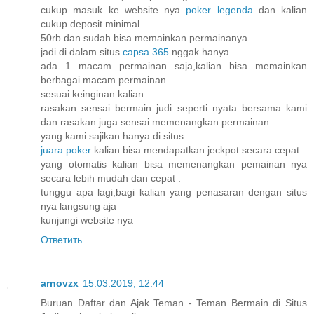
cukup masuk ke website nya
poker legenda
dan kalian
cukup deposit minimal
50rb dan sudah bisa memainkan permainanya
jadi di dalam situs
capsa 365
nggak hanya
ada 1 macam permainan saja,kalian bisa memainkan
berbagai macam permainan
sesuai keinginan kalian.
rasakan sensai bermain judi seperti nyata bersama kami
dan rasakan juga sensai memenangkan permainan
yang kami sajikan.hanya di situs
juara poker
kalian bisa mendapatkan jeckpot secara cepat
yang otomatis kalian bisa memenangkan pemainan nya
secara lebih mudah dan cepat .
tunggu apa lagi,bagi kalian yang penasaran dengan situs
nya langsung aja
kunjungi website nya
Ответить
arnovzx
15.03.2019, 12:44
Buruan Daftar dan Ajak Teman - Teman Bermain di Situs