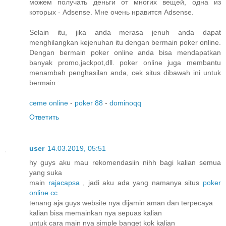
можем получать деньги от многих вещей, одна из
которых - Adsense. Мне очень нравится Adsense.
Selain itu, jika anda merasa jenuh anda dapat
menghilangkan kejenuhan itu dengan bermain poker online.
Dengan bermain poker online anda bisa mendapatkan
banyak promo,jackpot,dll. poker online juga membantu
menambah penghasilan anda, cek situs dibawah ini untuk
bermain :
ceme online
-
poker 88
-
dominoqq
Ответить
user
14.03.2019, 05:51
hy guys aku mau rekomendasiin nihh bagi kalian semua
yang suka
main
rajacapsa
, jadi aku ada yang namanya situs
poker
online cc
tenang aja guys website nya dijamin aman dan terpecaya
kalian bisa memainkan nya sepuas kalian
untuk cara main nya simple banget kok kalian