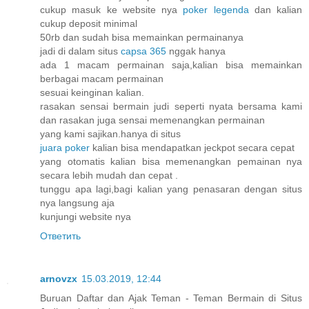
cukup masuk ke website nya
poker legenda
dan kalian
cukup deposit minimal
50rb dan sudah bisa memainkan permainanya
jadi di dalam situs
capsa 365
nggak hanya
ada 1 macam permainan saja,kalian bisa memainkan
berbagai macam permainan
sesuai keinginan kalian.
rasakan sensai bermain judi seperti nyata bersama kami
dan rasakan juga sensai memenangkan permainan
yang kami sajikan.hanya di situs
juara poker
kalian bisa mendapatkan jeckpot secara cepat
yang otomatis kalian bisa memenangkan pemainan nya
secara lebih mudah dan cepat .
tunggu apa lagi,bagi kalian yang penasaran dengan situs
nya langsung aja
kunjungi website nya
Ответить
arnovzx
15.03.2019, 12:44
Buruan Daftar dan Ajak Teman - Teman Bermain di Situs