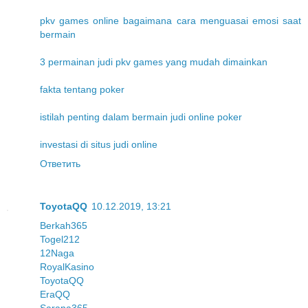
pkv games online bagaimana cara menguasai emosi saat
bermain
3 permainan judi pkv games yang mudah dimainkan
fakta tentang poker
istilah penting dalam bermain judi online poker
investasi di situs judi online
Ответить
ToyotaQQ
10.12.2019, 13:21
Berkah365
Togel212
12Naga
RoyalKasino
ToyotaQQ
EraQQ
Sarana365