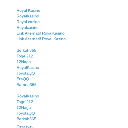
Royal Kasino
RoyalKasino
Royal casino
Royalcasino
Link Alternatif RoyalKasino
Link Alternatif Royal Kasino
Berkah365
Togel212
12Naga
RoyalKasino
ToyotaQQ
EraQQ
Sarana365
RoyalKasino
Togel212
12Naga
ToyotaQQ
Berkah365
Ответить