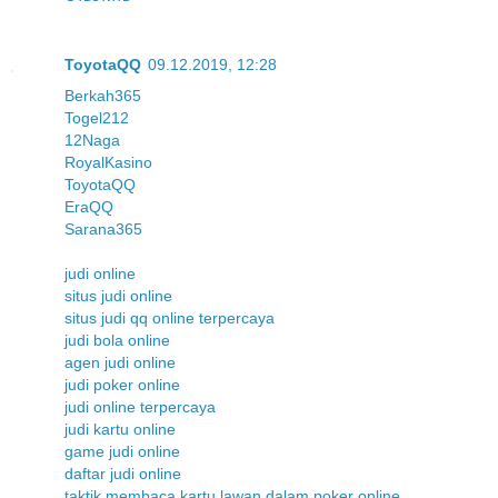
ToyotaQQ
09.12.2019, 12:28
Berkah365
Togel212
12Naga
RoyalKasino
ToyotaQQ
EraQQ
Sarana365
judi online
situs judi online
situs judi qq online terpercaya
judi bola online
agen judi online
judi poker online
judi online terpercaya
judi kartu online
game judi online
daftar judi online
taktik membaca kartu lawan dalam poker online