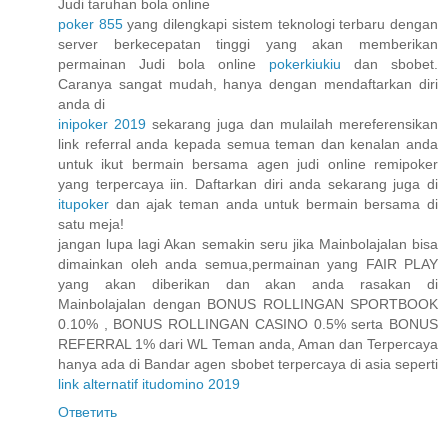
Judi taruhan bola online
poker 855
yang dilengkapi sistem teknologi terbaru dengan
server berkecepatan tinggi yang akan memberikan
permainan Judi bola online
pokerkiukiu
dan sbobet.
Caranya sangat mudah, hanya dengan mendaftarkan diri
anda di
inipoker 2019
sekarang juga dan mulailah mereferensikan
link referral anda kepada semua teman dan kenalan anda
untuk ikut bermain bersama agen judi online remipoker
yang terpercaya iin. Daftarkan diri anda sekarang juga di
itupoker
dan ajak teman anda untuk bermain bersama di
satu meja!
jangan lupa lagi Akan semakin seru jika Mainbolajalan bisa
dimainkan oleh anda semua,permainan yang FAIR PLAY
yang akan diberikan dan akan anda rasakan di
Mainbolajalan dengan BONUS ROLLINGAN SPORTBOOK
0.10% , BONUS ROLLINGAN CASINO 0.5% serta BONUS
REFERRAL 1% dari WL Teman anda, Aman dan Terpercaya
hanya ada di Bandar agen sbobet terpercaya di asia seperti
link alternatif itudomino 2019
Ответить