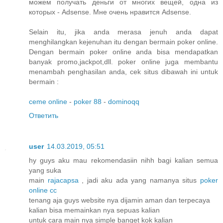
можем получать деньги от многих вещей, одна из
которых - Adsense. Мне очень нравится Adsense.
Selain itu, jika anda merasa jenuh anda dapat
menghilangkan kejenuhan itu dengan bermain poker online.
Dengan bermain poker online anda bisa mendapatkan
banyak promo,jackpot,dll. poker online juga membantu
menambah penghasilan anda, cek situs dibawah ini untuk
bermain :
ceme online
-
poker 88
-
dominoqq
Ответить
user
14.03.2019, 05:51
hy guys aku mau rekomendasiin nihh bagi kalian semua
yang suka
main
rajacapsa
, jadi aku ada yang namanya situs
poker
online cc
tenang aja guys website nya dijamin aman dan terpecaya
kalian bisa memainkan nya sepuas kalian
untuk cara main nya simple banget kok kalian