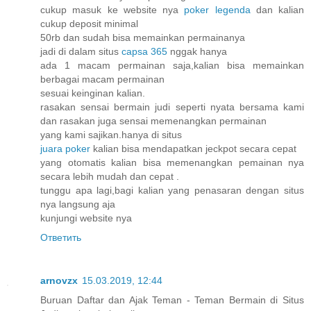
cukup masuk ke website nya
poker legenda
dan kalian
cukup deposit minimal
50rb dan sudah bisa memainkan permainanya
jadi di dalam situs
capsa 365
nggak hanya
ada 1 macam permainan saja,kalian bisa memainkan
berbagai macam permainan
sesuai keinginan kalian.
rasakan sensai bermain judi seperti nyata bersama kami
dan rasakan juga sensai memenangkan permainan
yang kami sajikan.hanya di situs
juara poker
kalian bisa mendapatkan jeckpot secara cepat
yang otomatis kalian bisa memenangkan pemainan nya
secara lebih mudah dan cepat .
tunggu apa lagi,bagi kalian yang penasaran dengan situs
nya langsung aja
kunjungi website nya
Ответить
arnovzx
15.03.2019, 12:44
Buruan Daftar dan Ajak Teman - Teman Bermain di Situs