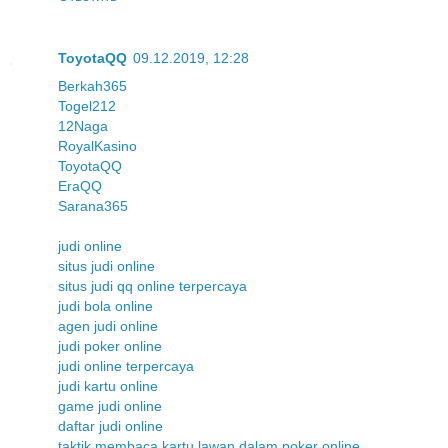
ToyotaQQ
09.12.2019, 12:28
Berkah365
Togel212
12Naga
RoyalKasino
ToyotaQQ
EraQQ
Sarana365
judi online
situs judi online
situs judi qq online terpercaya
judi bola online
agen judi online
judi poker online
judi online terpercaya
judi kartu online
game judi online
daftar judi online
taktik membaca kartu lawan dalam poker online