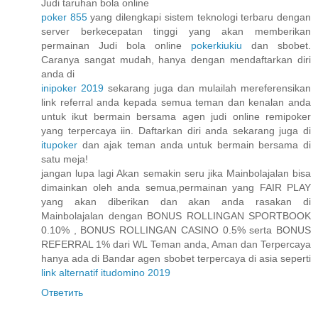
Judi taruhan bola online
poker 855
yang dilengkapi sistem teknologi terbaru dengan
server berkecepatan tinggi yang akan memberikan
permainan Judi bola online
pokerkiukiu
dan sbobet.
Caranya sangat mudah, hanya dengan mendaftarkan diri
anda di
inipoker 2019
sekarang juga dan mulailah mereferensikan
link referral anda kepada semua teman dan kenalan anda
untuk ikut bermain bersama agen judi online remipoker
yang terpercaya iin. Daftarkan diri anda sekarang juga di
itupoker
dan ajak teman anda untuk bermain bersama di
satu meja!
jangan lupa lagi Akan semakin seru jika Mainbolajalan bisa
dimainkan oleh anda semua,permainan yang FAIR PLAY
yang akan diberikan dan akan anda rasakan di
Mainbolajalan dengan BONUS ROLLINGAN SPORTBOOK
0.10% , BONUS ROLLINGAN CASINO 0.5% serta BONUS
REFERRAL 1% dari WL Teman anda, Aman dan Terpercaya
hanya ada di Bandar agen sbobet terpercaya di asia seperti
link alternatif itudomino 2019
Ответить