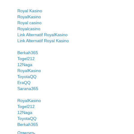
Royal Kasino
RoyalKasino
Royal casino
Royalcasino
Link Alternatif RoyalKasino
Link Alternatif Royal Kasino
Berkah365
Togel212
12Naga
RoyalKasino
ToyotaQQ
EraQQ
Sarana365
RoyalKasino
Togel212
12Naga
ToyotaQQ
Berkah365
Ответить