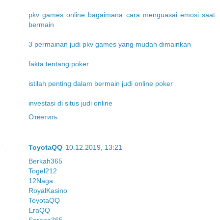
pkv games online bagaimana cara menguasai emosi saat
bermain
3 permainan judi pkv games yang mudah dimainkan
fakta tentang poker
istilah penting dalam bermain judi online poker
investasi di situs judi online
Ответить
ToyotaQQ
10.12.2019, 13:21
Berkah365
Togel212
12Naga
RoyalKasino
ToyotaQQ
EraQQ
Sarana365