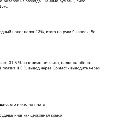
е Adsense из разряда "Ценные бумаги", либо
15%.
одный налог налог 13%, итого на руки 9 копеек. Во
рает 31.5 % со стоимости клика, налог на оборот
 платит. 4.5 % вывод через Contact - выводите через
шно, его никто не платит
 будешь нищ как церковная крыса.