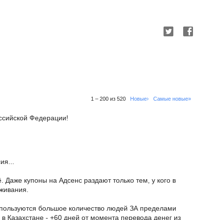
1 – 200 из 520
Новые›
Самые новые»
ссийской Федерации!
ия...
ё. Даже купоны на Адсенс раздают только тем, у кого в
живания.
пользуются большое количество людей ЗА пределами
 в Казахстане - +60 дней от момента перевода денег из