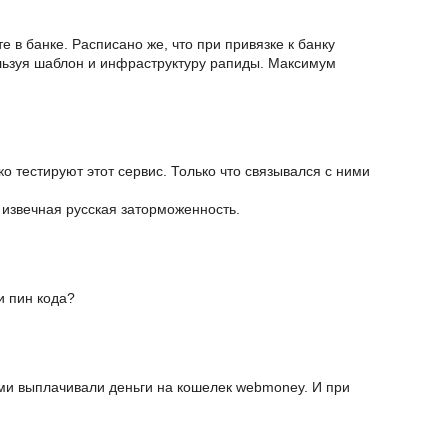
е в банке. Расписано же, что при привязке к банку
льзуя шаблон и инфраструктуру рапиды. Максимум
о тестируют этот сервис. Только что связывался с ними
 извечная русская заторможенность.
и пин кода?
ами выплачивали деньги на кошелек webmoney. И при