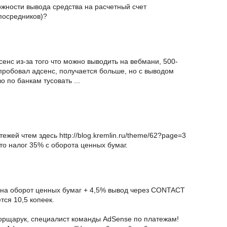
жности вывода средства на расчетный счет
посредников)?
дсенс из-за того что можно выводить на вебмани, 500-
 пробовал адсенс, получается больше, но с выводом
 по банкам тусовать ...
жей чтем здесь http://blog.kremlin.ru/theme/62?page=3
 то налог 35% с оборота ценных бумаг.
 на оборот ценных бумаг + 4,5% вывод через CONTACT
ется 10,5 копеек.
орщарук, специалист команды AdSense по платежам!