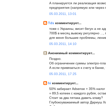
А планируется ли реализация возмо
предприятия (напрямую или через 
05.03.2011, 13:01
Tds
комментирует...
тоже с Украины, висит бегун а не а
700$ в месяц вывожу регулярно ...,
для меня большие проблемы, лениво
05.03.2011, 14:10
Анонимный комментирует...
Поздно.
Об ограничении суммы электро-плате
А если привязаться к счету в банке,
05.03.2011, 17:25
hi
комментирует...
50% забирает Adsense + 35% налог
= 89,5 копеек с каждого рубля, оста
Стоит за два пятака давить клаву?
Глубокоуважаемый автор Дариуш Х