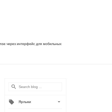
nse
через интерфейс для мобильных

Ярлыки