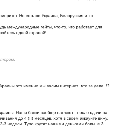
риоритет. Но есть же Украина, Белоруссия и т.п.
удь международные гейты, что-то, что работает для
вайтесь одной страной!
втором.
Украины это именно мы валим интернет.. что за дела..!?
краины. Наши банки вообще наглеют - после сдачи на
ивания до 4 (!!) месяцев, хотя в своем аккаунте вижу,
з 2-3 недели. Тупо крутят нашими деньгами больше 3