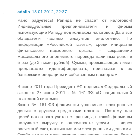
adalin
18.01.2012, 22:37
Рано радуетесь! Рапида не спасет от налоговой!
Индивидуальные предприниматели и фирмы
использующие Рапиду под колпаком налоговой. Да и все
обладатели частных аккаунтов аналогично. По
информации «Российской газеты», среди инициатив
финансового надзорного органа – сокращение
максимального анонимного перевода наличных денег в
5 раз (до 3 тысяч рублей). Суммы, превышающие лимит
предлагается идентифицировать, привязывая к их
банковским операциям и собственным паспортам.
В июне 2011 года Президент РФ подписал Федеральный
закон от 27 июня 2011 г. № 161-ФЗ «О национальной
платежной системе»
Закон № 161-ФЗ фактически уравнивает электронные
деньги с другими средствами платежа. Поэтому для
целей налогового учета нет разницы, в какой форме вы
получаете выручку и оплачиваете услуги — через
расчетный счет, наличными или электронными деньгами.
Особо отметчу одно важное новшество, которое Закон