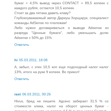
бумаг + 4,5% вывод через CONTACT = 89,5 копеек с
каждого рубля, остается 10,5 копеек.
Стоит за два пятака давить клаву?
Глубокоуважаемый автор Дариуш Хорщарук, специалист
команды AdSense по платежам!
Либо нужно договариваться о выводе Adsense из
разряда "Ценные бумаги", либо уменьшать долю
Adsense с 50% до 15%.
Ответить
hi
05.03.2011, 18:08
А, забыл, с этих 10,5 коп еще подоходный налог налог
13%, итого на руки 9 копеек. Во прикол!
Ответить
rast
06.03.2011, 00:26
Hivus, бред не пишите. Адсенс забирает 31.5 % со
стоимости клика, налог на оборот ценных бумаг -
смешно, его никто не платит. 4.5 % вывод через Contact -