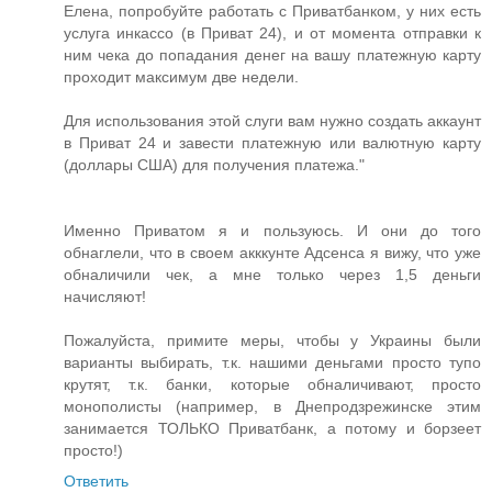
Елена, попробуйте работать с Приватбанком, у них есть
услуга инкассо (в Приват 24), и от момента отправки к
ним чека до попадания денег на вашу платежную карту
проходит максимум две недели.
Для использования этой слуги вам нужно создать аккаунт
в Приват 24 и завести платежную или валютную карту
(доллары США) для получения платежа."
Именно Приватом я и пользуюсь. И они до того
обнаглели, что в своем акккунте Адсенса я вижу, что уже
обналичили чек, а мне только через 1,5 деньги
начисляют!
Пожалуйста, примите меры, чтобы у Украины были
варианты выбирать, т.к. нашими деньгами просто тупо
крутят, т.к. банки, которые обналичивают, просто
монополисты (например, в Днепродзрежинске этим
занимается ТОЛЬКО Приватбанк, а потому и борзеет
просто!)
Ответить