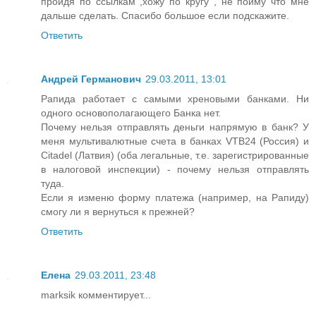
пройдя по ссылкам ,хожу по кругу , не пойму что мне
дальше сделать. Спасибо большое если подскажите.
Ответить
Андрей Германович
29.03.2011, 13:01
Рапида работает с самыми хреновыми банками. Ни
одного основополагающего Банка нет.
Почему нельзя отправлять деньги напрямую в банк? У
меня мультивалютные счета в банках VTB24 (Россия) и
Citadel (Латвия) (оба легальные, т.е. зарегистрированные
в налоговой инспекции) - почему нельзя отправлять
туда.
Если я изменю форму платежа (например, на Рапиду)
смогу ли я вернуться к прежней?
Ответить
Елена
29.03.2011, 23:48
marksik комментирует...