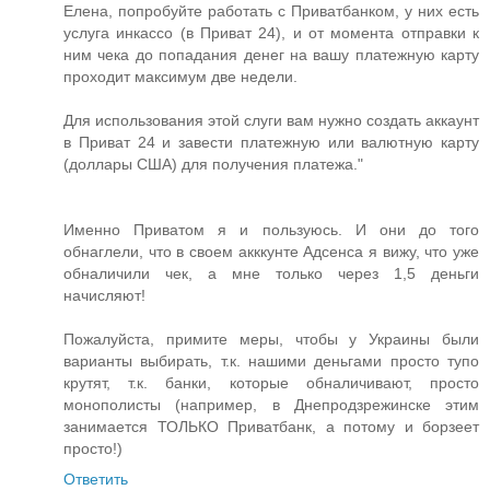
Елена, попробуйте работать с Приватбанком, у них есть
услуга инкассо (в Приват 24), и от момента отправки к
ним чека до попадания денег на вашу платежную карту
проходит максимум две недели.
Для использования этой слуги вам нужно создать аккаунт
в Приват 24 и завести платежную или валютную карту
(доллары США) для получения платежа."
Именно Приватом я и пользуюсь. И они до того
обнаглели, что в своем акккунте Адсенса я вижу, что уже
обналичили чек, а мне только через 1,5 деньги
начисляют!
Пожалуйста, примите меры, чтобы у Украины были
варианты выбирать, т.к. нашими деньгами просто тупо
крутят, т.к. банки, которые обналичивают, просто
монополисты (например, в Днепродзрежинске этим
занимается ТОЛЬКО Приватбанк, а потому и борзеет
просто!)
Ответить