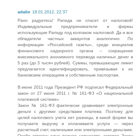
adalin
18.01.2012, 22:37
Рано радуетесь! Рапида не спасет от налоговой!
Индивидуальные предприниматели и фирмы
использующие Рапиду под колпаком налоговой. Да и все
обладатели частных аккаунтов аналогично. По
информации «Российской газеты», среди инициатив
финансового надзорного органа – сокращение
максимального анонимного перевода наличных денег в
5 раз (до 3 тысяч рублей). Суммы, превышающие лимит
предлагается идентифицировать, привязывая к их
банковским операциям и собственным паспортам.
В июне 2011 года Президент РФ подписал Федеральный
закон от 27 июня 2011 г. № 161-ФЗ «О национальной
платежной системе»
Закон № 161-ФЗ фактически уравнивает электронные
деньги с другими средствами платежа. Поэтому для
целей налогового учета нет разницы, в какой форме вы
получаете выручку и оплачиваете услуги — через
расчетный счет, наличными или электронными деньгами.
Особо отметчу одно важное новшество, которое Закон