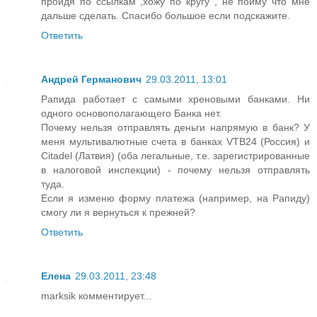
пройдя по ссылкам ,хожу по кругу , не пойму что мне
дальше сделать. Спасибо большое если подскажите.
Ответить
Андрей Германович
29.03.2011, 13:01
Рапида работает с самыми хреновыми банками. Ни
одного основополагающего Банка нет.
Почему нельзя отправлять деньги напрямую в банк? У
меня мультивалютные счета в банках VTB24 (Россия) и
Citadel (Латвия) (оба легальные, т.е. зарегистрированные
в налоговой инспекции) - почему нельзя отправлять
туда.
Если я изменю форму платежа (например, на Рапиду)
смогу ли я вернуться к прежней?
Ответить
Елена
29.03.2011, 23:48
marksik комментирует...