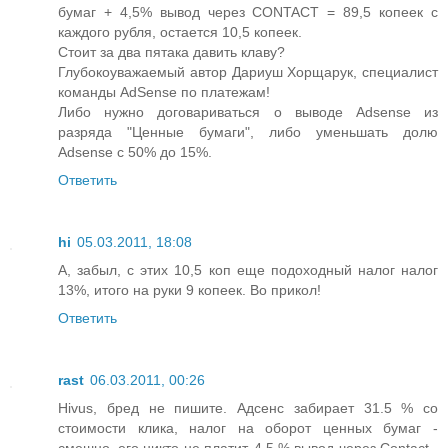
бумаг + 4,5% вывод через CONTACT = 89,5 копеек с
каждого рубля, остается 10,5 копеек.
Стоит за два пятака давить клаву?
Глубокоуважаемый автор Дариуш Хорщарук, специалист
команды AdSense по платежам!
Либо нужно договариваться о выводе Adsense из
разряда "Ценные бумаги", либо уменьшать долю
Adsense с 50% до 15%.
Ответить
hi
05.03.2011, 18:08
А, забыл, с этих 10,5 коп еще подоходный налог налог
13%, итого на руки 9 копеек. Во прикол!
Ответить
rast
06.03.2011, 00:26
Hivus, бред не пишите. Адсенс забирает 31.5 % со
стоимости клика, налог на оборот ценных бумаг -
смешно, его никто не платит. 4.5 % вывод через Contact -