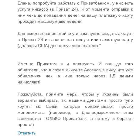
Елена, попробуйте работать с Приватбанком, у них есть
услуга инкассо (в Приват 24), и от момента отправки к
ним чека до попадания денег на вашу платежную карту
проходит максимум две недели.
Для использования этой слуги вам нужно создать аккаунт
в Приват 24 и завести платежную или валютную карту
(доллары США) для получения платежа."
Именно Приватом я и пользуюсь. И они до того
обнаглели, что в своем акккунте Адсенса я вижу, что уже
обналичили чек, а мне только через 1,5 деньги
начисляют!
Пожалуйста, примите меры, чтобы у Украины были
варианты выбирать, т.к. нашими деньгами просто тупо
крутят, т.к. банки, которые обналичивают, просто
монополисты (например, в Днепродзрежинске этим
занимается ТОЛЬКО Приватбанк, а потому и борзеет
просто!)
Ответить