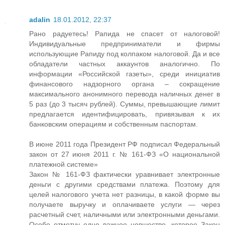
adalin
18.01.2012, 22:37
Рано радуетесь! Рапида не спасет от налоговой!
Индивидуальные предприниматели и фирмы
использующие Рапиду под колпаком налоговой. Да и все
обладатели частных аккаунтов аналогично. По
информации «Российской газеты», среди инициатив
финансового надзорного органа – сокращение
максимального анонимного перевода наличных денег в
5 раз (до 3 тысяч рублей). Суммы, превышающие лимит
предлагается идентифицировать, привязывая к их
банковским операциям и собственным паспортам.
В июне 2011 года Президент РФ подписал Федеральный
закон от 27 июня 2011 г. № 161-ФЗ «О национальной
платежной системе»
Закон № 161-ФЗ фактически уравнивает электронные
деньги с другими средствами платежа. Поэтому для
целей налогового учета нет разницы, в какой форме вы
получаете выручку и оплачиваете услуги — через
расчетный счет, наличными или электронными деньгами.
Особо отметчу одно важное новшество, которое Закон