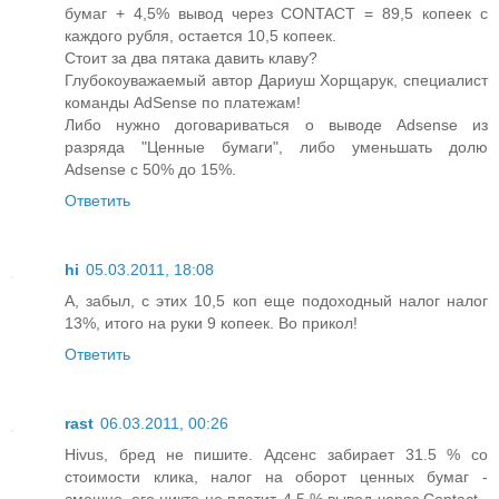
бумаг + 4,5% вывод через CONTACT = 89,5 копеек с
каждого рубля, остается 10,5 копеек.
Стоит за два пятака давить клаву?
Глубокоуважаемый автор Дариуш Хорщарук, специалист
команды AdSense по платежам!
Либо нужно договариваться о выводе Adsense из
разряда "Ценные бумаги", либо уменьшать долю
Adsense с 50% до 15%.
Ответить
hi
05.03.2011, 18:08
А, забыл, с этих 10,5 коп еще подоходный налог налог
13%, итого на руки 9 копеек. Во прикол!
Ответить
rast
06.03.2011, 00:26
Hivus, бред не пишите. Адсенс забирает 31.5 % со
стоимости клика, налог на оборот ценных бумаг -
смешно, его никто не платит. 4.5 % вывод через Contact -