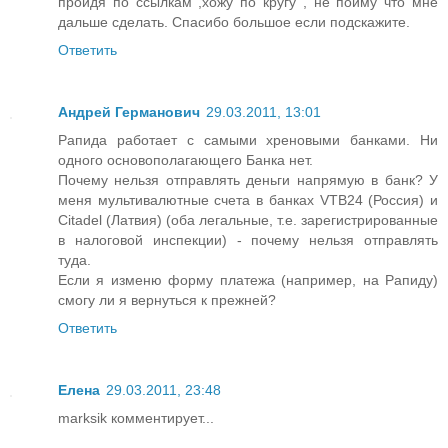
пройдя по ссылкам ,хожу по кругу , не пойму что мне
дальше сделать. Спасибо большое если подскажите.
Ответить
Андрей Германович
29.03.2011, 13:01
Рапида работает с самыми хреновыми банками. Ни
одного основополагающего Банка нет.
Почему нельзя отправлять деньги напрямую в банк? У
меня мультивалютные счета в банках VTB24 (Россия) и
Citadel (Латвия) (оба легальные, т.е. зарегистрированные
в налоговой инспекции) - почему нельзя отправлять
туда.
Если я изменю форму платежа (например, на Рапиду)
смогу ли я вернуться к прежней?
Ответить
Елена
29.03.2011, 23:48
marksik комментирует...