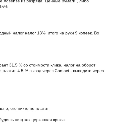
е Adsense из разряда "Ценные бумаги", либо
15%.
одный налог налог 13%, итого на руки 9 копеек. Во
рает 31.5 % со стоимости клика, налог на оборот
 платит. 4.5 % вывод через Contact - выводите через
шно, его никто не платит
 будешь нищ как церковная крыса.