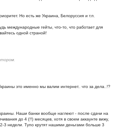
риоритет. Но есть же Украина, Белоруссия и т.п.
удь международные гейты, что-то, что работает для
вайтесь одной страной!
втором.
Украины это именно мы валим интернет.. что за дела..!?
краины. Наши банки вообще наглеют - после сдачи на
ивания до 4 (!!) месяцев, хотя в своем аккаунте вижу,
з 2-3 недели. Тупо крутят нашими деньгами больше 3