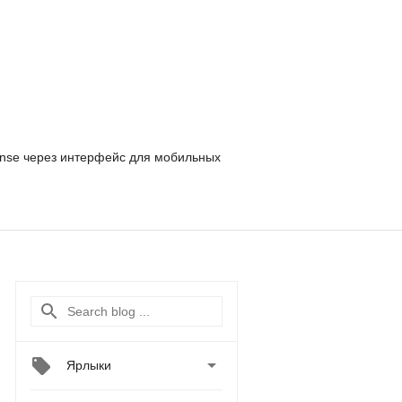
nse
через интерфейс для мобильных

Ярлыки