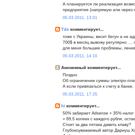
А планируется ли реализация возмо
предприятия (напрямую или через 
05.03.2011, 13:01
Tds
комментирует...
тоже с Украины, висит бегун а не а
700$ в месяц вывожу регулярно ...,
для меня большие проблемы, лениво
05.03.2011, 14:10
Анонимный комментирует...
Поздно.
Об ограничении суммы электро-плате
А если привязаться к счету в банке,
05.03.2011, 17:25
hi
комментирует...
50% забирает Adsense + 35% налог
= 89,5 копеек с каждого рубля, оста
Стоит за два пятака давить клаву?
Глубокоуважаемый автор Дариуш Х