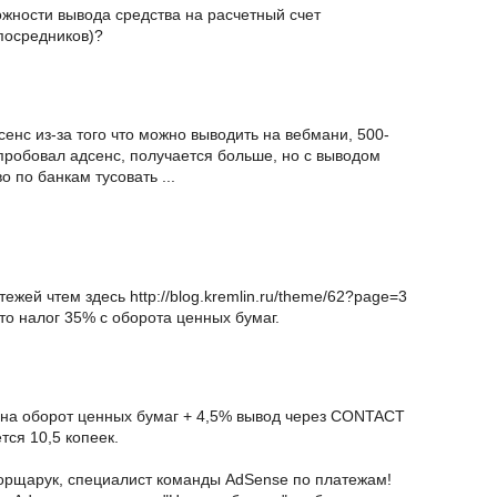
жности вывода средства на расчетный счет
посредников)?
дсенс из-за того что можно выводить на вебмани, 500-
 пробовал адсенс, получается больше, но с выводом
 по банкам тусовать ...
жей чтем здесь http://blog.kremlin.ru/theme/62?page=3
 то налог 35% с оборота ценных бумаг.
 на оборот ценных бумаг + 4,5% вывод через CONTACT
ется 10,5 копеек.
орщарук, специалист команды AdSense по платежам!