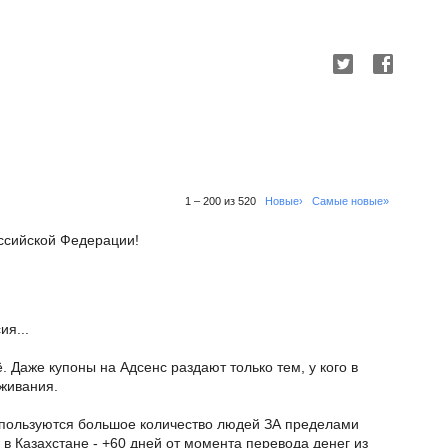
1 – 200 из 520
Новые›
Самые новые»
ссийской Федерации!
ия...
ё. Даже купоны на Адсенс раздают только тем, у кого в
живания.
пользуются большое количество людей ЗА пределами
 в Казахстане - +60 дней от момента перевода денег из