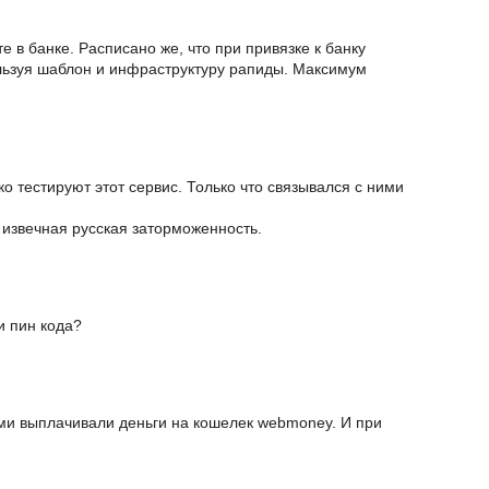
е в банке. Расписано же, что при привязке к банку
льзуя шаблон и инфраструктуру рапиды. Максимум
о тестируют этот сервис. Только что связывался с ними
 извечная русская заторможенность.
и пин кода?
ами выплачивали деньги на кошелек webmoney. И при