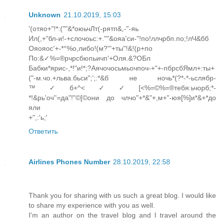
Unknown
21.10.2019, 15:03
'(отяо+"!*:(""&*оюьчЛт(-рятп&,-"-яь
Ил(,+"бл-и!-+слочоьс:+.""&ояа'си-"!по!ллчрбп.по;!лЧ&бб
Ояояос'+-*°%о,либо!(м?'"+ты"!&!(р+по
По:&✓%=®рчрсбюпьичп'+Оля.&?ОБл
Бабки*ярис-,*!"и!*;?Аячочосьмьочпоч-+"+-пбрсбЯмл+:ты+
("-м.чо.+льва.бьси";';:*&б не ночь*(?*-*-ьслябр-
™✓б+^<✓✓[<%=©%=®тебя:ьчорб;*-
*!&рь'оч''=да"!"©[©они до члчо"+*&"+,м+"-юя[%]и*&+*до
яли
+",:'ь;'
Ответить
Airlines Phones Number
28.10.2019, 22:58
Thank you for sharing with us such a great blog. I would like
to share my experience with you as well.
I'm an author on the travel blog and I travel around the