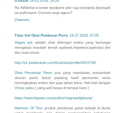
O.KEDA
24.02.2018, 16:29
На AdSense в моем профиле уже год половина функций
не работаент. Сколько еще ждать?
Ответить
Titan Gel Obat Pembesar Penis
16.07.2018, 07:05
Viagra asli
adalah obat disfungsi ereksi yang berfungsi
mengatasi masalah lemah syahwat,impotensi,ejakulasi dini
dan mani encer
http://s1.zetaboards.com/Koukoku/profile/4023730/
Obat Pembesar Penis
pria yang membantu menambah
ukuran penis besar panjang hasil permanen serta
meningkatkan ereksi dan juga tahan lama. Hati-hati dengan
Vimax
palsu ( yang asli hanya di tempat kami )
https://www.hipwee.com/author/viagraaslijakarta/
Hammer Of Thor
produk pembesar penis terbaik di dunia