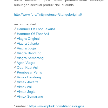
untuk membantu pria dalam permasalahan kehidupan
hubungan sexsual produk No1 di dunia
http://www.furaffinity.net/user/titangeloriginal/
recommended :
√
Hammer Of Thor Jakarta
√
Hammer Of Thor Asli
√
Viagra Original
√
Viagra Jakarta
√
Viagra Jogja
√
Viagra Bandung
√
Viagra Semarang
√
Agen Viagra
√
Obat Kuat Asli
√
Pembesar Penis
√
Vimax Bandung
√
Vimax Jakarta
√
Vimax Asli
√
Vimax Jogja
√
Vimax Semarang
Sumber :
https://www.plurk.com/titangeloriginal