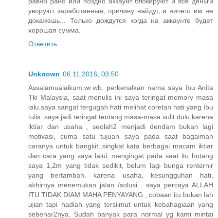
равно рано или поздно аккаунт блокируют и все деньги
уворуют заработанные, причину найдут, и ничего им не
докажешь... Только дождутся когда на аккаунте будет
хорошая сумма.
Ответить
Unknown
06.11.2016, 03:50
Assalamualaikum.wr.wb. perkenalkan nama saya Ibu Anita
Tki Malaysia, saat menulis ini saya teringat memory masa
lalu.saya sangat tergugah hati melihat coretan hati yang Ibu
tulis. saya jadi teringat tentang masa-masa sulit dulu,karena
iktiar dan usaha , seolah2 menjadi dendam bukan lagi
motivasi, cuma satu tujuan saya pada saat bagaiman
caranya untuk bangkit..singkat kata berbagai macam iktiar
dan cara yang saya lalui, mengingat pada saat itu hutang
saya 1,2m yang tidak sedikit, belum lagi bunga renternir
yang bertambah. karena usaha, kesungguhan hati,
akhirnya menemukan jalan /solusi . saya percaya ALLAH
ITU TIDAK DIAM MAHA PENYAYANG , cobaan itu bukan lah
ujian tapi hadiah yang tersilmut untuk kebahagiaan yang
sebenar2nya. Sudah banyak para normal yg kami mintai