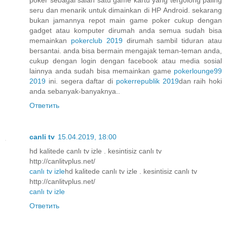
poker sebagai salah satu game kartu yang tergolong paling
seru dan menarik untuk dimainkan di HP Android. sekarang
bukan jamannya repot main game poker cukup dengan
gadget atau komputer dirumah anda semua sudah bisa
memainkan
pokerclub 2019
dirumah sambil tiduran atau
bersantai. anda bisa bermain mengajak teman-teman anda,
cukup dengan login dengan facebook atau media sosial
lainnya anda sudah bisa memainkan game
pokerlounge99
2019
ini. segera daftar di
pokerrepublik 2019
dan raih hoki
anda sebanyak-banyaknya..
Ответить
canli tv
15.04.2019, 18:00
hd kalitede canlı tv izle . kesintisiz canlı tv
http://canlitvplus.net/
canlı tv izle
hd kalitede canlı tv izle . kesintisiz canlı tv
http://canlitvplus.net/
canlı tv izle
Ответить