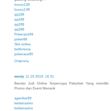
luxury138
luxury138
qq188
qq188
qq288
qq288
Pokerace99
poker88
Slot online
betfortuna
.
pokerace99
Ответить
wesly
11.10.2019, 16:31
Bandar Judi Online Terpercaya Pakarbet Yang memiliki
Promo dan Event Menarik
agenlive99
kedaicasino
kedaicasino