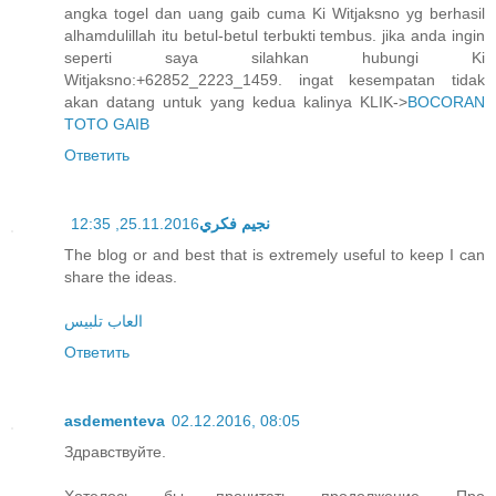
angka togel dan uang gaib cuma Ki Witjaksno yg berhasil
alhamdulillah itu betul-betul terbukti tembus. jika anda ingin
seperti saya silahkan hubungi Ki
Witjaksno:+62852_2223_1459. ingat kesempatan tidak
akan datang untuk yang kedua kalinya KLIK->
BOCORAN
TOTO GAIB
Ответить
25.11.2016, 12:35
نجيم فكري
The blog or and best that is extremely useful to keep I can
share the ideas.
العاب تلبيس
Ответить
asdementeva
02.12.2016, 08:05
Здравствуйте.