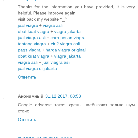
Thanks for the information you have provided, It is very
helpful. Please improve again
visit back my website ^_^
jual viagra
+
viagra asli
obat kuat viagra
+
viagra jakarta
jual viagra asli
+
cara pesan viagra
tentang viagra
+
ciri2 viagra asli
paqs viagra
+
harga viagra original
obat kuat viagra
+
viagra jakarta
viagra asli
+
jual viagra asli
jual viagra di jakarta
Ответить
Анонимный
31.12.2017, 08:53
Google adsense такая хрень, наебывают только шум
стоит.
Ответить