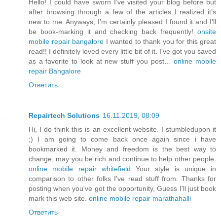
Hello! I could have sworn I’ve visited your blog before but
after browsing through a few of the articles I realized it’s
new to me. Anyways, I’m certainly pleased I found it and I’ll
be book-marking it and checking back frequently!
onsite
mobile repair bangalore
I wanted to thank you for this great
read!! I definitely loved every little bit of it. I've got you saved
as a favorite to look at new stuff you post…
online mobile
repair Bangalore
Ответить
Repairtech Solutions
16.11.2019, 08:09
Hi, I do think this is an excellent website. I stumbledupon it
;) I am going to come back once again since i have
bookmarked it. Money and freedom is the best way to
change, may you be rich and continue to help other people.
online mobile repair whitefield
Your style is unique in
comparison to other folks I've read stuff from. Thanks for
posting when you've got the opportunity, Guess I'll just book
mark this web site.
online mobile repair marathahalli
Ответить