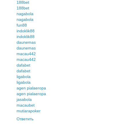
188bet
188bet
nagabola
nagabola
fun88
indoklik88
indoklik88
daunemas
daunemas
macau442
macau442
dafabet
dafabet
ligabola
ligabola
agen pialaeropa
agen pialaeropa
jasabola
macaubet
mutiarapoker
Ответить