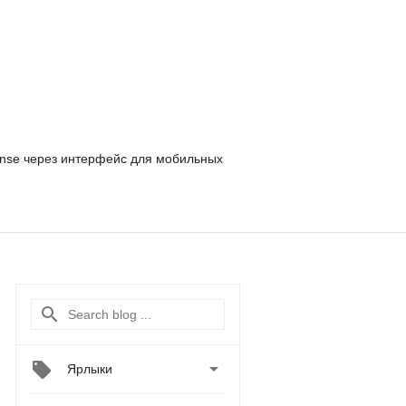
nse
через интерфейс для мобильных

Ярлыки