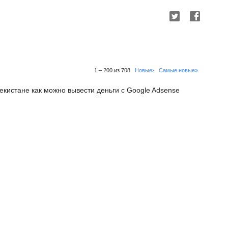
1 – 200 из 708
Новые›
Самые новые»
бекистане как можно вывести деньги с Google Adsense