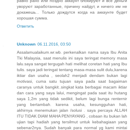
равно рано или поздно аккаунт блокируют и все деньги
уворуют заработанные, причину найдут, и ничего им не
докажешь... Только дождутся когда на аккаунте будет
хорошая сумма.
Ответить
Unknown
06.11.2016, 03:50
Assalamualaikum.wr.wb. perkenalkan nama saya Ibu Anita
Tki Malaysia, saat menulis ini saya teringat memory masa
lalu.saya sangat tergugah hati melihat coretan hati yang Ibu
tulis. saya jadi teringat tentang masa-masa sulit dulu,karena
iktiar dan usaha , seolah2 menjadi dendam bukan lagi
motivasi, cuma satu tujuan saya pada saat bagaiman
caranya untuk bangkit..singkat kata berbagai macam iktiar
dan cara yang saya lalui, mengingat pada saat itu hutang
saya 1,2m yang tidak sedikit, belum lagi bunga renternir
yang bertambah. karena usaha, kesungguhan hati,
akhirnya menemukan jalan /solusi . saya percaya ALLAH
ITU TIDAK DIAM MAHA PENYAYANG , cobaan itu bukan lah
ujian tapi hadiah yang tersilmut untuk kebahagiaan yang
sebenar2nya. Sudah banyak para normal yg kami mintai