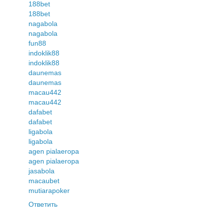
188bet
188bet
nagabola
nagabola
fun88
indoklik88
indoklik88
daunemas
daunemas
macau442
macau442
dafabet
dafabet
ligabola
ligabola
agen pialaeropa
agen pialaeropa
jasabola
macaubet
mutiarapoker
Ответить