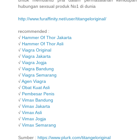
untuk membantu pria dalam permasalahan kehidupan
hubungan sexsual produk No1 di dunia
http://www.furaffinity.net/user/titangeloriginal/
recommended :
√
Hammer Of Thor Jakarta
√
Hammer Of Thor Asli
√
Viagra Original
√
Viagra Jakarta
√
Viagra Jogja
√
Viagra Bandung
√
Viagra Semarang
√
Agen Viagra
√
Obat Kuat Asli
√
Pembesar Penis
√
Vimax Bandung
√
Vimax Jakarta
√
Vimax Asli
√
Vimax Jogja
√
Vimax Semarang
Sumber :
https://www.plurk.com/titangeloriginal