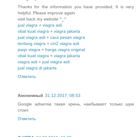
Thanks for the information you have provided, It is very
helpful. Please improve again
visit back my website ^_^
jual viagra
+
viagra asli
obat kuat viagra
+
viagra jakarta
jual viagra asli
+
cara pesan viagra
tentang viagra
+
ciri2 viagra asli
paqs viagra
+
harga viagra original
obat kuat viagra
+
viagra jakarta
viagra asli
+
jual viagra asli
jual viagra di jakarta
Ответить
Анонимный
31.12.2017, 08:53
Google adsense такая хрень, наебывают только шум
стоит.
Ответить