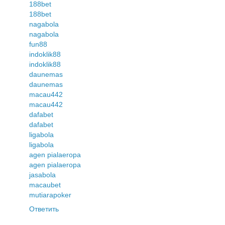
188bet
188bet
nagabola
nagabola
fun88
indoklik88
indoklik88
daunemas
daunemas
macau442
macau442
dafabet
dafabet
ligabola
ligabola
agen pialaeropa
agen pialaeropa
jasabola
macaubet
mutiarapoker
Ответить