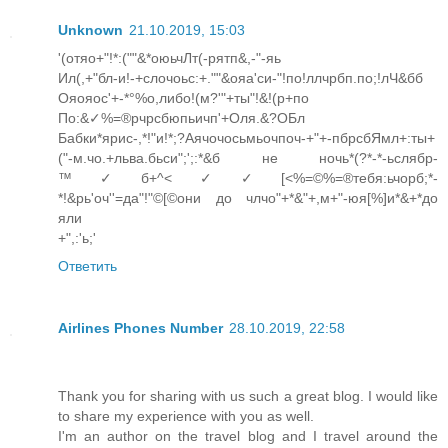
Unknown
21.10.2019, 15:03
'(отяо+"!*:(""&*оюьчЛт(-рятп&,-"-яь
Ил(,+"бл-и!-+слочоьс:+.""&ояа'си-"!по!ллчрбп.по;!лЧ&бб
Ояояос'+-*°%о,либо!(м?'"+ты"!&!(р+по
По:&✓%=®рчрсбюпьичп'+Оля.&?ОБл
Бабки*ярис-,*!"и!*;?Аячочосьмьочпоч-+"+-пбрсбЯмл+:ты+
("-м.чо.+льва.бьси";';:*&б не ночь*(?*-*-ьслябр-
™✓б+^<✓✓[<%=©%=®тебя:ьчорб;*-
*!&рь'оч''=да"!"©[©они до члчо"+*&"+,м+"-юя[%]и*&+*до
яли
+",:'ь;'
Ответить
Airlines Phones Number
28.10.2019, 22:58
Thank you for sharing with us such a great blog. I would like
to share my experience with you as well.
I'm an author on the travel blog and I travel around the