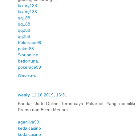
luxury138
luxury138
qq188
qq188
qq288
qq288
Pokerace99
poker88
Slot online
betfortuna
.
pokerace99
Ответить
wesly
11.10.2019, 16:31
Bandar Judi Online Terpercaya Pakarbet Yang memiliki
Promo dan Event Menarik
agenlive99
kedaicasino
kedaicasino