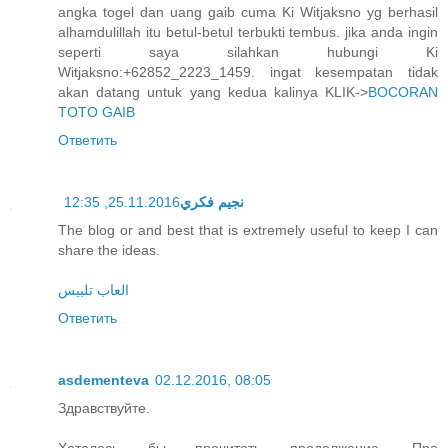
angka togel dan uang gaib cuma Ki Witjaksno yg berhasil
alhamdulillah itu betul-betul terbukti tembus. jika anda ingin
seperti saya silahkan hubungi Ki
Witjaksno:+62852_2223_1459. ingat kesempatan tidak
akan datang untuk yang kedua kalinya KLIK->
BOCORAN
TOTO GAIB
Ответить
25.11.2016, 12:35
نجيم فكري
The blog or and best that is extremely useful to keep I can
share the ideas.
العاب تلبيس
Ответить
asdementeva
02.12.2016, 08:05
Здравствуйте.