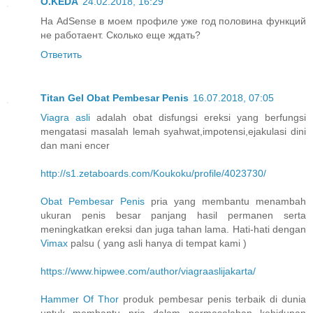
O.KEDA
24.02.2018, 16:29
На AdSense в моем профиле уже год половина функций
не работаент. Сколько еще ждать?
Ответить
Titan Gel Obat Pembesar Penis
16.07.2018, 07:05
Viagra asli
adalah obat disfungsi ereksi yang berfungsi
mengatasi masalah lemah syahwat,impotensi,ejakulasi dini
dan mani encer
http://s1.zetaboards.com/Koukoku/profile/4023730/
Obat Pembesar Penis
pria yang membantu menambah
ukuran penis besar panjang hasil permanen serta
meningkatkan ereksi dan juga tahan lama. Hati-hati dengan
Vimax
palsu ( yang asli hanya di tempat kami )
https://www.hipwee.com/author/viagraaslijakarta/
Hammer Of Thor
produk pembesar penis terbaik di dunia