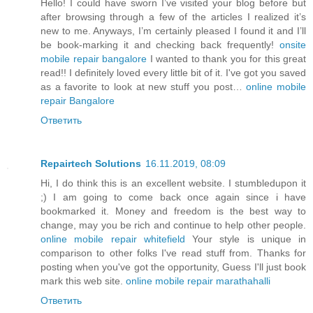
Hello! I could have sworn I’ve visited your blog before but
after browsing through a few of the articles I realized it’s
new to me. Anyways, I’m certainly pleased I found it and I’ll
be book-marking it and checking back frequently!
onsite
mobile repair bangalore
I wanted to thank you for this great
read!! I definitely loved every little bit of it. I've got you saved
as a favorite to look at new stuff you post…
online mobile
repair Bangalore
Ответить
Repairtech Solutions
16.11.2019, 08:09
Hi, I do think this is an excellent website. I stumbledupon it
;) I am going to come back once again since i have
bookmarked it. Money and freedom is the best way to
change, may you be rich and continue to help other people.
online mobile repair whitefield
Your style is unique in
comparison to other folks I've read stuff from. Thanks for
posting when you've got the opportunity, Guess I'll just book
mark this web site.
online mobile repair marathahalli
Ответить