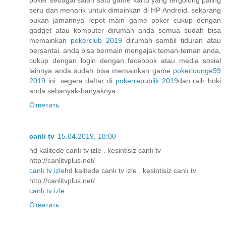
poker sebagai salah satu game kartu yang tergolong paling
seru dan menarik untuk dimainkan di HP Android. sekarang
bukan jamannya repot main game poker cukup dengan
gadget atau komputer dirumah anda semua sudah bisa
memainkan
pokerclub 2019
dirumah sambil tiduran atau
bersantai. anda bisa bermain mengajak teman-teman anda,
cukup dengan login dengan facebook atau media sosial
lainnya anda sudah bisa memainkan game
pokerlounge99
2019
ini. segera daftar di
pokerrepublik 2019
dan raih hoki
anda sebanyak-banyaknya..
Ответить
canli tv
15.04.2019, 18:00
hd kalitede canlı tv izle . kesintisiz canlı tv
http://canlitvplus.net/
canlı tv izle
hd kalitede canlı tv izle . kesintisiz canlı tv
http://canlitvplus.net/
canlı tv izle
Ответить