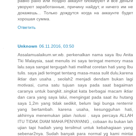
равно рано или поздно аккаунт блокируют и все деньги
уворуют заработанные, причину найдут, и ничего им не
докажешь... Только дождутся когда на аккаунте будет
хорошая сумма.
Ответить
Unknown
06.11.2016, 03:50
Assalamualaikum.wr.wb. perkenalkan nama saya Ibu Anita
Tki Malaysia, saat menulis ini saya teringat memory masa
lalu.saya sangat tergugah hati melihat coretan hati yang Ibu
tulis. saya jadi teringat tentang masa-masa sulit dulu,karena
iktiar dan usaha , seolah2 menjadi dendam bukan lagi
motivasi, cuma satu tujuan saya pada saat bagaiman
caranya untuk bangkit..singkat kata berbagai macam iktiar
dan cara yang saya lalui, mengingat pada saat itu hutang
saya 1,2m yang tidak sedikit, belum lagi bunga renternir
yang bertambah. karena usaha, kesungguhan hati,
akhirnya menemukan jalan /solusi . saya percaya ALLAH
ITU TIDAK DIAM MAHA PENYAYANG , cobaan itu bukan lah
ujian tapi hadiah yang tersilmut untuk kebahagiaan yang
sebenar2nya. Sudah banyak para normal yg kami mintai