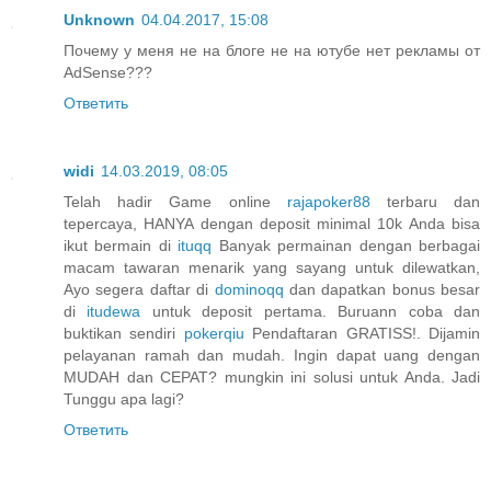
Unknown
04.04.2017, 15:08
Почему у меня не на блоге не на ютубе нет рекламы от
AdSense???
Ответить
widi
14.03.2019, 08:05
Telah hadir Game online
rajapoker88
terbaru dan
tepercaya, HANYA dengan deposit minimal 10k Anda bisa
ikut bermain di
ituqq
Banyak permainan dengan berbagai
macam tawaran menarik yang sayang untuk dilewatkan,
Ayo segera daftar di
dominoqq
dan dapatkan bonus besar
di
itudewa
untuk deposit pertama. Buruann coba dan
buktikan sendiri
pokerqiu
Pendaftaran GRATISS!. Dijamin
pelayanan ramah dan mudah. Ingin dapat uang dengan
MUDAH dan CEPAT? mungkin ini solusi untuk Anda. Jadi
Tunggu apa lagi?
Ответить