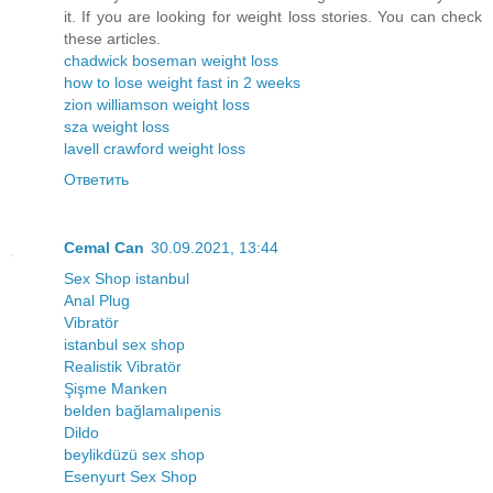
it. If you are looking for weight loss stories. You can check
these articles.
chadwick boseman weight loss
how to lose weight fast in 2 weeks
zion williamson weight loss
sza weight loss
lavell crawford weight loss
Ответить
Cemal Can
30.09.2021, 13:44
Sex Shop istanbul
Anal Plug
Vibratör
istanbul sex shop
Realistik Vibratör
Şişme Manken
belden bağlamalıpenis
Dildo
beylikdüzü sex shop
Esenyurt Sex Shop