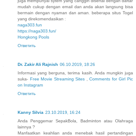
juga mempunyai sytem yang canggih disertai dengan daftar
mudah cukup dengan email dan anda akan langsung bisa
bermain dengan nyaman dan aman. beberapa situs Togel
yang direkomendasikan :
naga303.fun
https://naga303.fun/
Hongkong Pools
Ответить
Dr. Zakir Ali Rajnish
06.10.2019, 18:26
Informasi yang berguna, terima kasih. Anda mungkin juga
suka-
Free Movie Streaming Sites
,
Comments for Girl Pic
on Instagram
Ответить
Kanny Silvia
23.10.2019, 16:24
Anda Penggemar SepakBola, Badminton atau Olahraga
lainnya ?
Manfaatkan keahlian anda menebak hasil pertandingan