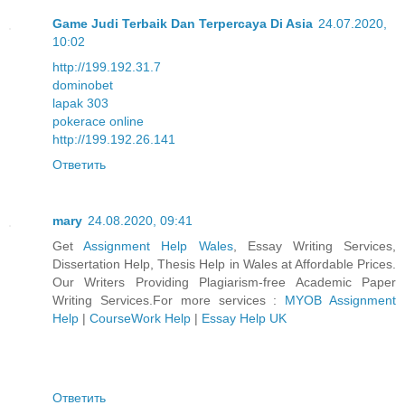
Game Judi Terbaik Dan Terpercaya Di Asia
24.07.2020,
10:02
http://199.192.31.7
dominobet
lapak 303
pokerace online
http://199.192.26.141
Ответить
mary
24.08.2020, 09:41
Get
Assignment Help Wales
, Essay Writing Services,
Dissertation Help, Thesis Help in Wales at Affordable Prices.
Our Writers Providing Plagiarism-free Academic Paper
Writing Services.For more services :
MYOB Assignment
Help
|
CourseWork Help
|
Essay Help UK
Ответить