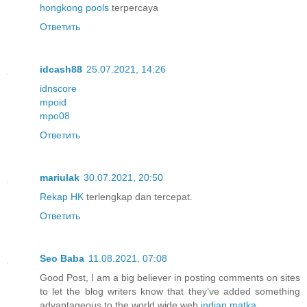
hongkong pools
terpercaya
Ответить
idcash88
25.07.2021, 14:26
idnscore
mpoid
mpo08
Ответить
mariulak
30.07.2021, 20:50
Rekap HK
terlengkap dan tercepat.
Ответить
Seo Baba
11.08.2021, 07:08
Good Post, I am a big believer in posting comments on sites
to let the blog writers know that they’ve added something
advantageous to the world wide web
indian matka