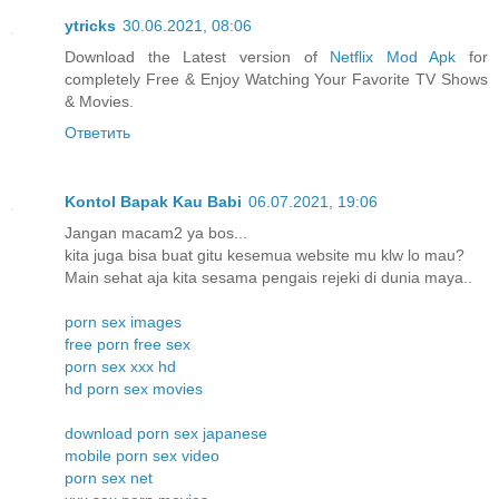
ytricks
30.06.2021, 08:06
Download the Latest version of
Netflix Mod Apk
for
completely Free & Enjoy Watching Your Favorite TV Shows
& Movies.
Ответить
Kontol Bapak Kau Babi
06.07.2021, 19:06
Jangan macam2 ya bos...
kita juga bisa buat gitu kesemua website mu klw lo mau?
Main sehat aja kita sesama pengais rejeki di dunia maya..
porn sex images
free porn free sex
porn sex xxx hd
hd porn sex movies
download porn sex japanese
mobile porn sex video
porn sex net