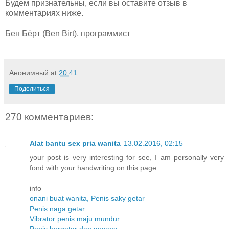
Будем признательны, если вы оставите отзыв в
комментариях ниже.
Бен Бёрт (Ben Birt), программист
Анонимный
at
20:41
Поделиться
270 комментариев:
Alat bantu sex pria wanita
13.02.2016, 02:15
your post is very interesting for see, I am personally very
fond with your handwriting on this page.
info
onani buat wanita, Penis saky getar
Penis naga getar
Vibrator penis maju mundur
Penis bergetar dan goyang