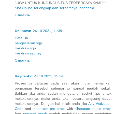
JUGA UNTUK KUNJUNGI SITUS TERPERCAYA KAMI !!!!
Slot Online Terlengkap dan Terpercaya Indonesia
Ответить
Unknown
24.10.2021, 11:39
Data HK
pengeluaran sgp
live draw sgp
live draw sydney
Ответить
KeygenPc
24.10.2021, 15:24
Proses pendaftaran pada saat akan mulai memainkan
permainan tersebut sebenarnya sangat mudah sekali.
Bahkan jika anda sudah mengetahui sedikit tips untuk
melakukannya, maka anda akan secara langsung dapat
melakukannya. Dengan hal inilah anda jika
Airy Activation
Code
and
meshcam pro crack
with
silhouette studio crack
free
utorrent crack
mudah melakukan proses mendaftar