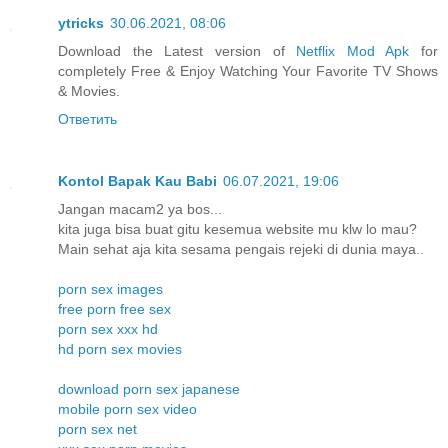
ytricks
30.06.2021, 08:06
Download the Latest version of
Netflix Mod Apk
for
completely Free & Enjoy Watching Your Favorite TV Shows
& Movies.
Ответить
Kontol Bapak Kau Babi
06.07.2021, 19:06
Jangan macam2 ya bos...
kita juga bisa buat gitu kesemua website mu klw lo mau?
Main sehat aja kita sesama pengais rejeki di dunia maya..
porn sex images
free porn free sex
porn sex xxx hd
hd porn sex movies
download porn sex japanese
mobile porn sex video
porn sex net