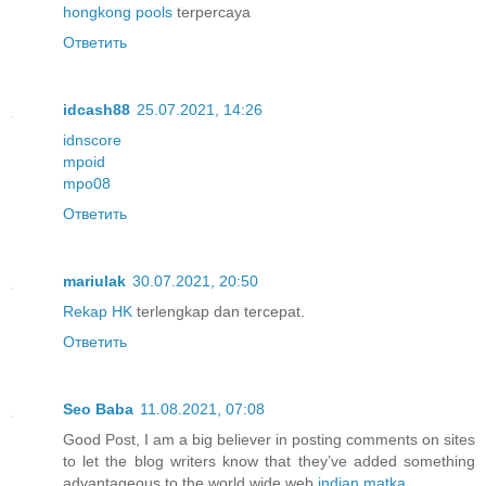
hongkong pools
terpercaya
Ответить
idcash88
25.07.2021, 14:26
idnscore
mpoid
mpo08
Ответить
mariulak
30.07.2021, 20:50
Rekap HK
terlengkap dan tercepat.
Ответить
Seo Baba
11.08.2021, 07:08
Good Post, I am a big believer in posting comments on sites
to let the blog writers know that they’ve added something
advantageous to the world wide web
indian matka