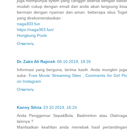
juga mempunyai sytem yang canggih disertai dengan daftar
mudah cukup dengan email dan anda akan langsung bisa
bermain dengan nyaman dan aman. beberapa situs Togel
yang direkomendasikan :
naga303.fun
https://naga303.fun/
Hongkong Pools
Ответить
Dr. Zakir Ali Rajnish
06.10.2019, 18:26
Informasi yang berguna, terima kasih. Anda mungkin juga
suka-
Free Movie Streaming Sites
,
Comments for Girl Pic
on Instagram
Ответить
Kanny Silvia
23.10.2019, 16:24
Anda Penggemar SepakBola, Badminton atau Olahraga
lainnya ?
Manfaatkan keahlian anda menebak hasil pertandingan