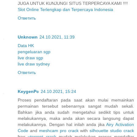
JUGA UNTUK KUNJUNGI SITUS TERPERCAYA KAMI !!!!
Slot Online Terlengkap dan Terpercaya Indonesia
Ответить
Unknown
24.10.2021, 11:39
Data HK
pengeluaran sgp
live draw sgp
live draw sydney
Ответить
KeygenPc
24.10.2021, 15:24
Proses pendaftaran pada saat akan mulai memainkan
permainan tersebut sebenarnya sangat mudah sekali.
Bahkan jika anda sudah mengetahui sedikit tips untuk
melakukannya, maka anda akan secara langsung dapat
melakukannya. Dengan hal inilah anda jika
Airy Activation
Code
and
meshcam pro crack
with
silhouette studio crack
free
utorrent crack
mudah melakukan proses mendaftar