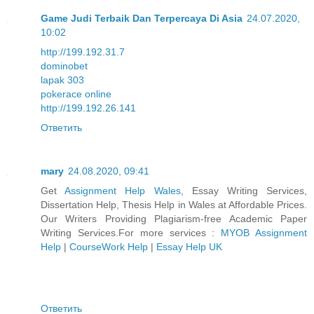
Game Judi Terbaik Dan Terpercaya Di Asia
24.07.2020,
10:02
http://199.192.31.7
dominobet
lapak 303
pokerace online
http://199.192.26.141
Ответить
mary
24.08.2020, 09:41
Get
Assignment Help Wales
, Essay Writing Services,
Dissertation Help, Thesis Help in Wales at Affordable Prices.
Our Writers Providing Plagiarism-free Academic Paper
Writing Services.For more services :
MYOB Assignment
Help
|
CourseWork Help
|
Essay Help UK
Ответить