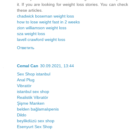
it. If you are looking for weight loss stories. You can check
these articles.
chadwick boseman weight loss
how to lose weight fast in 2 weeks
zion williamson weight loss
sza weight loss
lavell crawford weight loss
Ответить
Cemal Can
30.09.2021, 13:44
Sex Shop istanbul
Anal Plug
Vibratör
istanbul sex shop
Realistik Vibratör
Şişme Manken
belden bağlamalıpenis
Dildo
beylikdüzü sex shop
Esenyurt Sex Shop