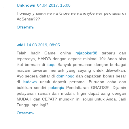
Unknown
04.04.2017, 15:08
Почему у меня не на блоге не на ютубе нет рекламы от
AdSense???
Ответить
widi
14.03.2019, 08:05
Telah hadir Game online
rajapoker88
terbaru dan
tepercaya, HANYA dengan deposit minimal 10k Anda bisa
ikut bermain di
ituqq
Banyak permainan dengan berbagai
macam tawaran menarik yang sayang untuk dilewatkan,
Ayo segera daftar di
dominoqq
dan dapatkan bonus besar
di
itudewa
untuk deposit pertama. Buruann coba dan
buktikan sendiri
pokerqiu
Pendaftaran GRATISS!. Dijamin
pelayanan ramah dan mudah. Ingin dapat uang dengan
MUDAH dan CEPAT? mungkin ini solusi untuk Anda. Jadi
Tunggu apa lagi?
Ответить