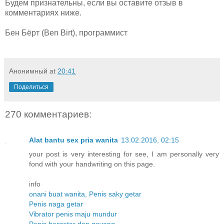
Будем признательны, если вы оставите отзыв в
комментариях ниже.
Бен Бёрт (Ben Birt), программист
Анонимный
at
20:41
Поделиться
270 комментариев:
Alat bantu sex pria wanita
13.02.2016, 02:15
your post is very interesting for see, I am personally very
fond with your handwriting on this page.
info
onani buat wanita, Penis saky getar
Penis naga getar
Vibrator penis maju mundur
Penis bergetar dan goyang