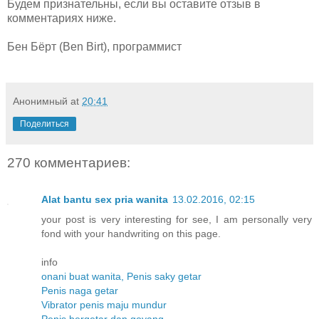
Будем признательны, если вы оставите отзыв в
комментариях ниже.
Бен Бёрт (Ben Birt), программист
Анонимный
at
20:41
Поделиться
270 комментариев:
Alat bantu sex pria wanita
13.02.2016, 02:15
your post is very interesting for see, I am personally very
fond with your handwriting on this page.
info
onani buat wanita, Penis saky getar
Penis naga getar
Vibrator penis maju mundur
Penis bergetar dan goyang