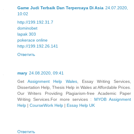
Game Judi Terbaik Dan Terpercaya Di Asia
24.07.2020,
10:02
http://199.192.31.7
dominobet
lapak 303
pokerace online
http://199.192.26.141
Ответить
mary
24.08.2020, 09:41
Get
Assignment Help Wales
, Essay Writing Services,
Dissertation Help, Thesis Help in Wales at Affordable Prices.
Our Writers Providing Plagiarism-free Academic Paper
Writing Services.For more services :
MYOB Assignment
Help
|
CourseWork Help
|
Essay Help UK
Ответить