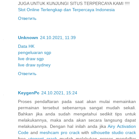
JUGA UNTUK KUNJUNGI SITUS TERPERCAYA KAMI !!!!
Slot Online Terlengkap dan Terpercaya Indonesia
Ответить
Unknown
24.10.2021, 11:39
Data HK
pengeluaran sgp
live draw sgp
live draw sydney
Ответить
KeygenPc
24.10.2021, 15:24
Proses pendaftaran pada saat akan mulai memainkan
permainan tersebut sebenarnya sangat mudah sekali.
Bahkan jika anda sudah mengetahui sedikit tips untuk
melakukannya, maka anda akan secara langsung dapat
melakukannya. Dengan hal inilah anda jika
Airy Activation
Code
and
meshcam pro crack
with
silhouette studio crack
free
utorrent crack
mudah melakukan proses mendaftar