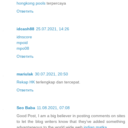
hongkong pools
terpercaya
Ответить
idcash88
25.07.2021, 14:26
idnscore
mpoid
mpo08
Ответить
mariulak
30.07.2021, 20:50
Rekap HK
terlengkap dan tercepat.
Ответить
Seo Baba
11.08.2021, 07:08
Good Post, I am a big believer in posting comments on sites
to let the blog writers know that they’ve added something
advantageous to the world wide web
indian matka