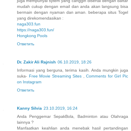
juga mempunyai sytem yang canggih disertai dengan daftar
mudah cukup dengan email dan anda akan langsung bisa
bermain dengan nyaman dan aman. beberapa situs Togel
yang direkomendasikan :
naga303.fun
https://naga303.fun/
Hongkong Pools
Ответить
Dr. Zakir Ali Rajnish
06.10.2019, 18:26
Informasi yang berguna, terima kasih. Anda mungkin juga
suka-
Free Movie Streaming Sites
,
Comments for Girl Pic
on Instagram
Ответить
Kanny Silvia
23.10.2019, 16:24
Anda Penggemar SepakBola, Badminton atau Olahraga
lainnya ?
Manfaatkan keahlian anda menebak hasil pertandingan