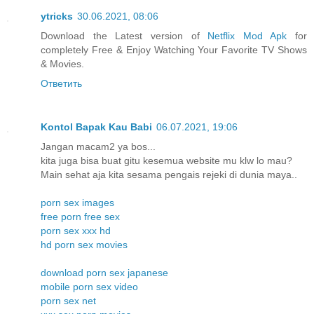
ytricks
30.06.2021, 08:06
Download the Latest version of
Netflix Mod Apk
for
completely Free & Enjoy Watching Your Favorite TV Shows
& Movies.
Ответить
Kontol Bapak Kau Babi
06.07.2021, 19:06
Jangan macam2 ya bos...
kita juga bisa buat gitu kesemua website mu klw lo mau?
Main sehat aja kita sesama pengais rejeki di dunia maya..
porn sex images
free porn free sex
porn sex xxx hd
hd porn sex movies
download porn sex japanese
mobile porn sex video
porn sex net