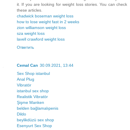
it. If you are looking for weight loss stories. You can check
these articles.
chadwick boseman weight loss
how to lose weight fast in 2 weeks
zion williamson weight loss
sza weight loss
lavell crawford weight loss
Ответить
Cemal Can
30.09.2021, 13:44
Sex Shop istanbul
Anal Plug
Vibratör
istanbul sex shop
Realistik Vibratör
Şişme Manken
belden bağlamalıpenis
Dildo
beylikdüzü sex shop
Esenyurt Sex Shop