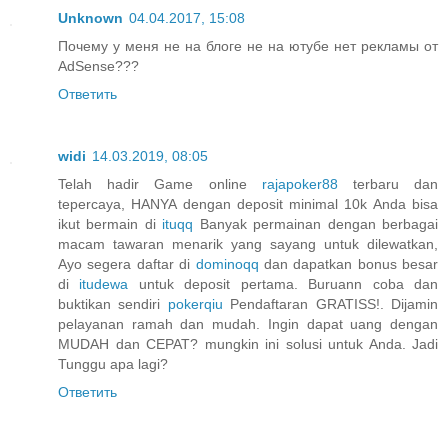
Unknown
04.04.2017, 15:08
Почему у меня не на блоге не на ютубе нет рекламы от
AdSense???
Ответить
widi
14.03.2019, 08:05
Telah hadir Game online
rajapoker88
terbaru dan
tepercaya, HANYA dengan deposit minimal 10k Anda bisa
ikut bermain di
ituqq
Banyak permainan dengan berbagai
macam tawaran menarik yang sayang untuk dilewatkan,
Ayo segera daftar di
dominoqq
dan dapatkan bonus besar
di
itudewa
untuk deposit pertama. Buruann coba dan
buktikan sendiri
pokerqiu
Pendaftaran GRATISS!. Dijamin
pelayanan ramah dan mudah. Ingin dapat uang dengan
MUDAH dan CEPAT? mungkin ini solusi untuk Anda. Jadi
Tunggu apa lagi?
Ответить