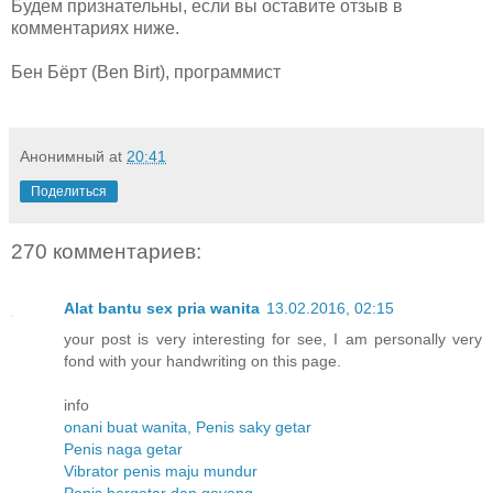
Будем признательны, если вы оставите отзыв в
комментариях ниже.
Бен Бёрт (Ben Birt), программист
Анонимный
at
20:41
Поделиться
270 комментариев:
Alat bantu sex pria wanita
13.02.2016, 02:15
your post is very interesting for see, I am personally very
fond with your handwriting on this page.
info
onani buat wanita, Penis saky getar
Penis naga getar
Vibrator penis maju mundur
Penis bergetar dan goyang