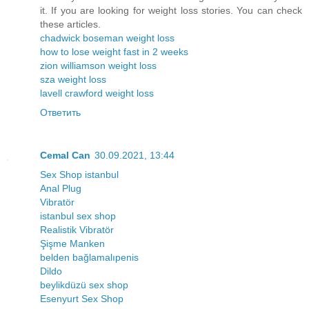
it. If you are looking for weight loss stories. You can check
these articles.
chadwick boseman weight loss
how to lose weight fast in 2 weeks
zion williamson weight loss
sza weight loss
lavell crawford weight loss
Ответить
Cemal Can
30.09.2021, 13:44
Sex Shop istanbul
Anal Plug
Vibratör
istanbul sex shop
Realistik Vibratör
Şişme Manken
belden bağlamalıpenis
Dildo
beylikdüzü sex shop
Esenyurt Sex Shop