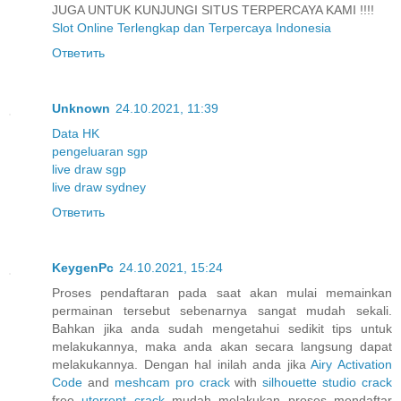
JUGA UNTUK KUNJUNGI SITUS TERPERCAYA KAMI !!!!
Slot Online Terlengkap dan Terpercaya Indonesia
Ответить
Unknown
24.10.2021, 11:39
Data HK
pengeluaran sgp
live draw sgp
live draw sydney
Ответить
KeygenPc
24.10.2021, 15:24
Proses pendaftaran pada saat akan mulai memainkan
permainan tersebut sebenarnya sangat mudah sekali.
Bahkan jika anda sudah mengetahui sedikit tips untuk
melakukannya, maka anda akan secara langsung dapat
melakukannya. Dengan hal inilah anda jika
Airy Activation
Code
and
meshcam pro crack
with
silhouette studio crack
free
utorrent crack
mudah melakukan proses mendaftar