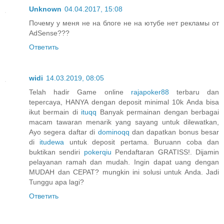
Unknown
04.04.2017, 15:08
Почему у меня не на блоге не на ютубе нет рекламы от
AdSense???
Ответить
widi
14.03.2019, 08:05
Telah hadir Game online
rajapoker88
terbaru dan
tepercaya, HANYA dengan deposit minimal 10k Anda bisa
ikut bermain di
ituqq
Banyak permainan dengan berbagai
macam tawaran menarik yang sayang untuk dilewatkan,
Ayo segera daftar di
dominoqq
dan dapatkan bonus besar
di
itudewa
untuk deposit pertama. Buruann coba dan
buktikan sendiri
pokerqiu
Pendaftaran GRATISS!. Dijamin
pelayanan ramah dan mudah. Ingin dapat uang dengan
MUDAH dan CEPAT? mungkin ini solusi untuk Anda. Jadi
Tunggu apa lagi?
Ответить