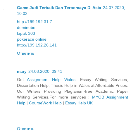
Game Judi Terbaik Dan Terpercaya Di Asia
24.07.2020,
10:02
http://199.192.31.7
dominobet
lapak 303
pokerace online
http://199.192.26.141
Ответить
mary
24.08.2020, 09:41
Get
Assignment Help Wales
, Essay Writing Services,
Dissertation Help, Thesis Help in Wales at Affordable Prices.
Our Writers Providing Plagiarism-free Academic Paper
Writing Services.For more services :
MYOB Assignment
Help
|
CourseWork Help
|
Essay Help UK
Ответить