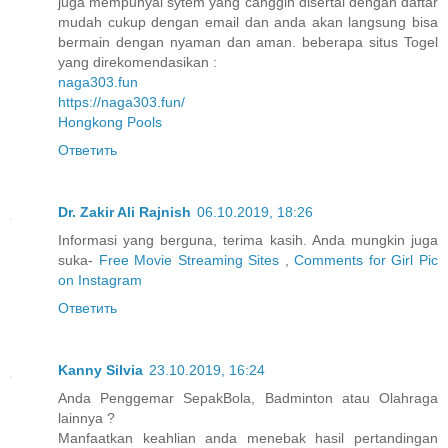
juga mempunyai sytem yang canggih disertai dengan daftar
mudah cukup dengan email dan anda akan langsung bisa
bermain dengan nyaman dan aman. beberapa situs Togel
yang direkomendasikan :
naga303.fun
https://naga303.fun/
Hongkong Pools
Ответить
Dr. Zakir Ali Rajnish
06.10.2019, 18:26
Informasi yang berguna, terima kasih. Anda mungkin juga
suka-
Free Movie Streaming Sites
,
Comments for Girl Pic
on Instagram
Ответить
Kanny Silvia
23.10.2019, 16:24
Anda Penggemar SepakBola, Badminton atau Olahraga
lainnya ?
Manfaatkan keahlian anda menebak hasil pertandingan