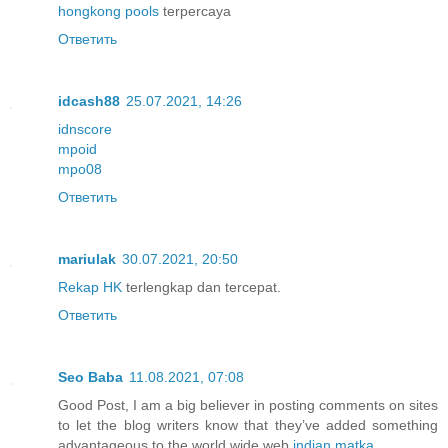
hongkong pools
terpercaya
Ответить
idcash88
25.07.2021, 14:26
idnscore
mpoid
mpo08
Ответить
mariulak
30.07.2021, 20:50
Rekap HK
terlengkap dan tercepat.
Ответить
Seo Baba
11.08.2021, 07:08
Good Post, I am a big believer in posting comments on sites
to let the blog writers know that they’ve added something
advantageous to the world wide web
indian matka