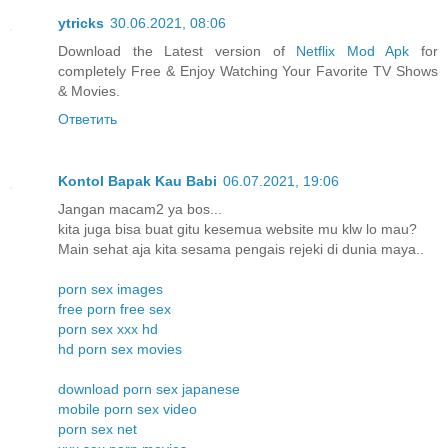
ytricks
30.06.2021, 08:06
Download the Latest version of
Netflix Mod Apk
for
completely Free & Enjoy Watching Your Favorite TV Shows
& Movies.
Ответить
Kontol Bapak Kau Babi
06.07.2021, 19:06
Jangan macam2 ya bos...
kita juga bisa buat gitu kesemua website mu klw lo mau?
Main sehat aja kita sesama pengais rejeki di dunia maya..
porn sex images
free porn free sex
porn sex xxx hd
hd porn sex movies
download porn sex japanese
mobile porn sex video
porn sex net