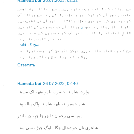
Hameda bai
26.07.2023, 02:32
سچ بولنے کے فائدے بہت سارے ہیں۔ سچ بولنا ایک اچھی
عادت ہے جو آپ کو نیک اور باعزت بناتی ہے۔ سچ بولنا آپ
کو دوسروں کی نظر میں معزز بناتا ہے اور آپ کی شخصیت پر
اثر انداز ہوتا ہے۔ سچ
سچ
بولنا آپ کو دوسروں کی نظر میں
قابلِ اعتماد بناتا ہے اور آپ کو دوسروں کی خدمت میں
مددگار ثابت ہوتا ہے۔
سچ کے فائدے
سچ کے بے شمار فائدے ہیں لیکن اگر سچ کو درست ظریقہ سے
بولا جائے۔ ورنہ سچ بے اثر رہتا ہے۔
Ответить
Hameda bai
26.07.2023, 02:40
وارث شاہ تے حضرت باہو بیٹھے اک مسیتے
شاه حسین تے بلھے شاہ نے پاک پیالے پیتے
ہویا سی رحمان دا چرچا چپے چپے اندر
شاعری نال خوشحال جگاۓ لوگ جیڑے سی ستے