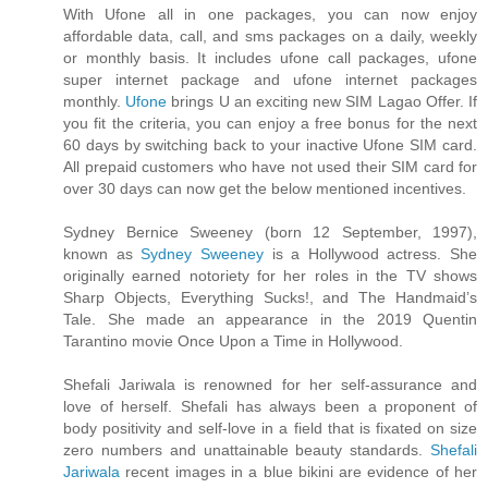
With Ufone all in one packages, you can now enjoy
affordable data, call, and sms packages on a daily, weekly
or monthly basis. It includes ufone call packages, ufone
super internet package and ufone internet packages
monthly.
Ufone
brings U an exciting new SIM Lagao Offer. If
you fit the criteria, you can enjoy a free bonus for the next
60 days by switching back to your inactive Ufone SIM card.
All prepaid customers who have not used their SIM card for
over 30 days can now get the below mentioned incentives.
Sydney Bernice Sweeney (born 12 September, 1997),
known as
Sydney Sweeney
is a Hollywood actress. She
originally earned notoriety for her roles in the TV shows
Sharp Objects, Everything Sucks!, and The Handmaid’s
Tale. She made an appearance in the 2019 Quentin
Tarantino movie Once Upon a Time in Hollywood.
Shefali Jariwala is renowned for her self-assurance and
love of herself. Shefali has always been a proponent of
body positivity and self-love in a field that is fixated on size
zero numbers and unattainable beauty standards.
Shefali
Jariwala
recent images in a blue bikini are evidence of her