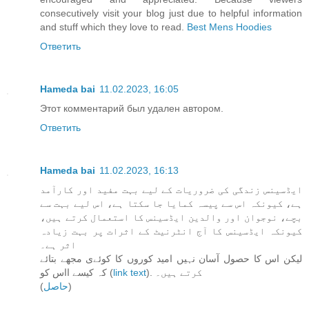
consecutively visit your blog just due to helpful information
and stuff which they love to read.
Best Mens Hoodies
Ответить
Hameda bai
11.02.2023, 16:05
Этот комментарий был удален автором.
Ответить
Hameda bai
11.02.2023, 16:13
ایڈسینس زندگی کی ضروریات کے لیے بہت مفید اور کارآمد
ہے، کیونکہ اس سے پیسہ کمایا جا سکتا ہے، اس لیے بہت سے
بچے، نوجوان اور والدین ایڈسینس کا استعمال کرتے ہیں،
کیونکہ ایڈسینس کا آج انٹرنیٹ کے اثرات پر بہت زیادہ
اثر ہے۔
لیکن اس کا حصول آسان نہیں امید کوروں کا کوئےی مجھے بتائے
کہ کیسے ااس کو (
link text
). کرتے ہیں۔
(
حاصل
)