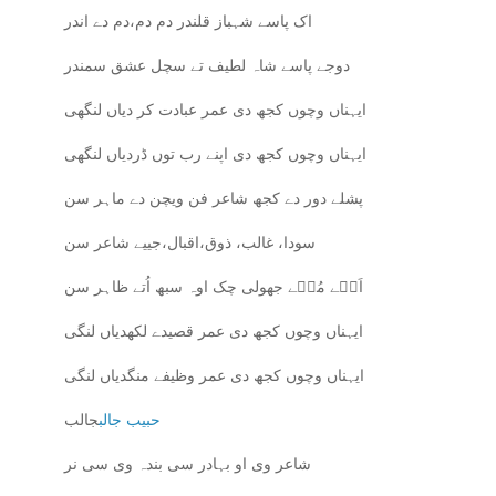
اک پاسے شہباز قلندر دم دم،دم دے اندر
دوجے پاسے شاہ لطیف تے سچل عشق سمندر
ایہناں وچوں کجھ دی عمر عبادت کر دیاں لنگھی
ایہناں وچوں کجھ دی اپنے رب توں ڈردیاں لنگھی
پشلے دور دے کجھ شاعر فن ویچن دے ماہر سن
سودا، غالب، ذوق،اقبال،جییے شاعر سن
اَک٘ے مُک٘ے جھولی چک اوہ سبھ اُتے ظاہر سن
ایہناں وچوں کجھ دی عمر قصیدے لکھدیاں لنگی
ایہناں وچوں کجھ دی عمر وظیفے منگدیاں لنگی
حبیب جالب
جالب
شاعر وی او بہادر سی بندہ وی سی نر