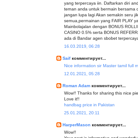
yang terpercaya iin. Daftarkan diri a
teman anda untuk bermain bersama d
jangan lupa lagi Akan semakin seru j
semua,permainan yang FAIR PLAY yan
Mainbolajalan dengan BONUS ROL
CASINO 0.5% serta BONUS REFERRAL
ada di Bandar agen sbobet terpercaya
16.03.2019, 06:28
Saif
комментирует...
Nice information sir Master tamil full
12.01.2021, 05:28
Roman Adam
комментирует...
Wow!! Thanks for sharing this nice pie
Love it!!
handbag price in Pakistan
25.01.2021, 20:11
HarperMason
комментирует...
Wow!!