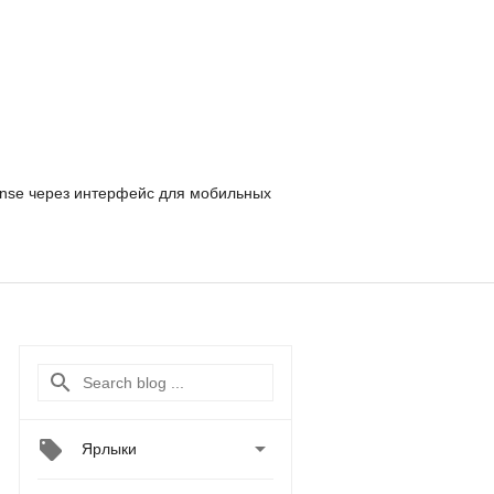
nse
через интерфейс для мобильных

Ярлыки