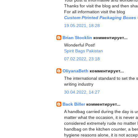
Your post is informative and wonderfull
Thanks for visit the blog and then share
For all information visit the blog
Custom Ptrinted Packaging Boxes
19.05.2021, 18:28
Brian Stocklin
комментирует...
Wonderful Post!
Spirit Bags Pakistan
07.02.2022, 23:18
OliyanaBeth
комментирует...
The international standard to set the
writing industry
30.04.2022, 14:27
Back Biller
комментирует...
A handbag carried during the day is usu
matter what the occasion, it is never 
considered extremely rude no matter h
handbag on the kitchen counter, a be
hygiene reasons alone, it is not acce