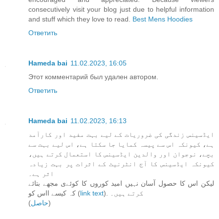
consecutively visit your blog just due to helpful information
and stuff which they love to read.
Best Mens Hoodies
Ответить
Hameda bai
11.02.2023, 16:05
Этот комментарий был удален автором.
Ответить
Hameda bai
11.02.2023, 16:13
ایڈسینس زندگی کی ضروریات کے لیے بہت مفید اور کارآمد
ہے، کیونکہ اس سے پیسہ کمایا جا سکتا ہے، اس لیے بہت سے
بچے، نوجوان اور والدین ایڈسینس کا استعمال کرتے ہیں،
کیونکہ ایڈسینس کا آج انٹرنیٹ کے اثرات پر بہت زیادہ
اثر ہے۔
لیکن اس کا حصول آسان نہیں امید کوروں کا کوئےی مجھے بتائے
کہ کیسے ااس کو (
link text
). کرتے ہیں۔
(
حاصل
)