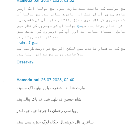
Hameda bai
26.07.2023, 02:32
سچ بولنے کے فائدے بہت سارے ہیں۔ سچ بولنا ایک اچھی
عادت ہے جو آپ کو نیک اور باعزت بناتی ہے۔ سچ بولنا آپ
کو دوسروں کی نظر میں معزز بناتا ہے اور آپ کی شخصیت پر
اثر انداز ہوتا ہے۔ سچ
سچ
بولنا آپ کو دوسروں کی نظر میں
قابلِ اعتماد بناتا ہے اور آپ کو دوسروں کی خدمت میں
مددگار ثابت ہوتا ہے۔
سچ کے فائدے
سچ کے بے شمار فائدے ہیں لیکن اگر سچ کو درست ظریقہ سے
بولا جائے۔ ورنہ سچ بے اثر رہتا ہے۔
Ответить
Hameda bai
26.07.2023, 02:40
وارث شاہ تے حضرت باہو بیٹھے اک مسیتے
شاه حسین تے بلھے شاہ نے پاک پیالے پیتے
ہویا سی رحمان دا چرچا چپے چپے اندر
شاعری نال خوشحال جگاۓ لوگ جیڑے سی ستے