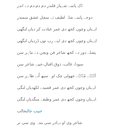
اک پاسے شہباز قلندر دم دم،دم دے اندر
دوجے پاسے شاہ لطیف تے سچل عشق سمندر
ایہناں وچوں کجھ دی عمر عبادت کر دیاں لنگھی
ایہناں وچوں کجھ دی اپنے رب توں ڈردیاں لنگھی
پشلے دور دے کجھ شاعر فن ویچن دے ماہر سن
سودا، غالب، ذوق،اقبال،جییے شاعر سن
اَک٘ے مُک٘ے جھولی چک اوہ سبھ اُتے ظاہر سن
ایہناں وچوں کجھ دی عمر قصیدے لکھدیاں لنگی
ایہناں وچوں کجھ دی عمر وظیفے منگدیاں لنگی
حبیب جالب
جالب
شاعر وی او بہادر سی بندہ وی سی نر