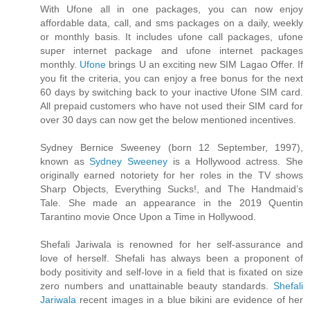
With Ufone all in one packages, you can now enjoy
affordable data, call, and sms packages on a daily, weekly
or monthly basis. It includes ufone call packages, ufone
super internet package and ufone internet packages
monthly.
Ufone
brings U an exciting new SIM Lagao Offer. If
you fit the criteria, you can enjoy a free bonus for the next
60 days by switching back to your inactive Ufone SIM card.
All prepaid customers who have not used their SIM card for
over 30 days can now get the below mentioned incentives.
Sydney Bernice Sweeney (born 12 September, 1997),
known as
Sydney Sweeney
is a Hollywood actress. She
originally earned notoriety for her roles in the TV shows
Sharp Objects, Everything Sucks!, and The Handmaid’s
Tale. She made an appearance in the 2019 Quentin
Tarantino movie Once Upon a Time in Hollywood.
Shefali Jariwala is renowned for her self-assurance and
love of herself. Shefali has always been a proponent of
body positivity and self-love in a field that is fixated on size
zero numbers and unattainable beauty standards.
Shefali
Jariwala
recent images in a blue bikini are evidence of her