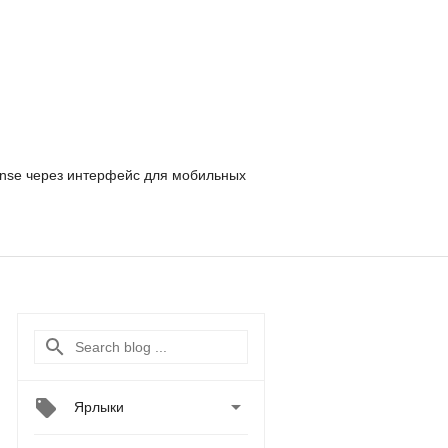
nse
через интерфейс для мобильных

Ярлыки