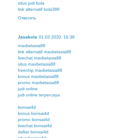
situs judi bola
link alternatif bola388
Ответить
Jasabola
01.03.2020, 16:38
maxbetasia88
link alternatif maxbetasia88
livechat maxbetasia88
situs maxbetasia88
freechip maxbetasia88
bonus maxbetasia88
promo maxbetasia88
judi online
judi online terpercaya
bonsai4d
bonus bonsai4d
promo bonsai4d
livechat bonsai4d
daftar bonsai4d
situs bonsai4d