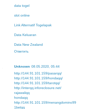
data togel
slot online
Link Alternatif Togelapak
Data Keluaran
Data New Zealand
Ответить
Unknown
08.05.2020, 05:44
http://144.91.101.159/pasarqq/
http://144.91.101.159/hondaqq/
http://144.91.101.159/tarotqq/
http://interqq.inforeclosure.net/
rajawaliqq
hondaqq
http://144.91.101.159/menangdomino99
1betqq