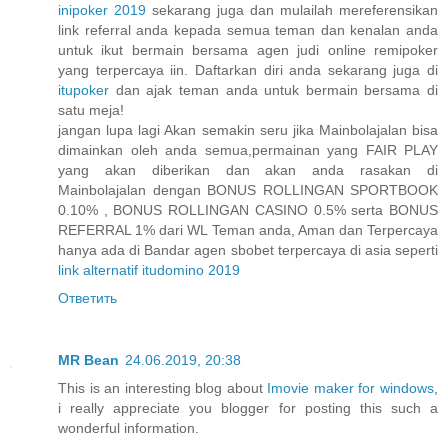
inipoker 2019
sekarang juga dan mulailah mereferensikan
link referral anda kepada semua teman dan kenalan anda
untuk ikut bermain bersama agen judi online remipoker
yang terpercaya iin. Daftarkan diri anda sekarang juga di
itupoker
dan ajak teman anda untuk bermain bersama di
satu meja!
jangan lupa lagi Akan semakin seru jika Mainbolajalan bisa
dimainkan oleh anda semua,permainan yang FAIR PLAY
yang akan diberikan dan akan anda rasakan di
Mainbolajalan dengan BONUS ROLLINGAN SPORTBOOK
0.10% , BONUS ROLLINGAN CASINO 0.5% serta BONUS
REFERRAL 1% dari WL Teman anda, Aman dan Terpercaya
hanya ada di Bandar agen sbobet terpercaya di asia seperti
link alternatif itudomino 2019
Ответить
MR Bean
24.06.2019, 20:38
This is an interesting blog about
Imovie maker for windows
,
i really appreciate you blogger for posting this such a
wonderful information.