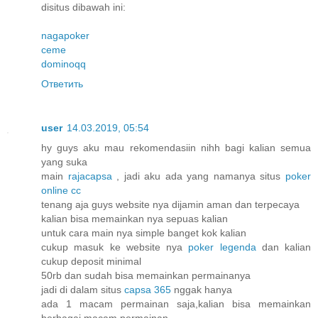
disitus dibawah ini:
nagapoker
ceme
dominoqq
Ответить
user
14.03.2019, 05:54
hy guys aku mau rekomendasiin nihh bagi kalian semua
yang suka
main
rajacapsa
, jadi aku ada yang namanya situs
poker
online cc
tenang aja guys website nya dijamin aman dan terpecaya
kalian bisa memainkan nya sepuas kalian
untuk cara main nya simple banget kok kalian
cukup masuk ke website nya
poker legenda
dan kalian
cukup deposit minimal
50rb dan sudah bisa memainkan permainanya
jadi di dalam situs
capsa 365
nggak hanya
ada 1 macam permainan saja,kalian bisa memainkan
berbagai macam permainan