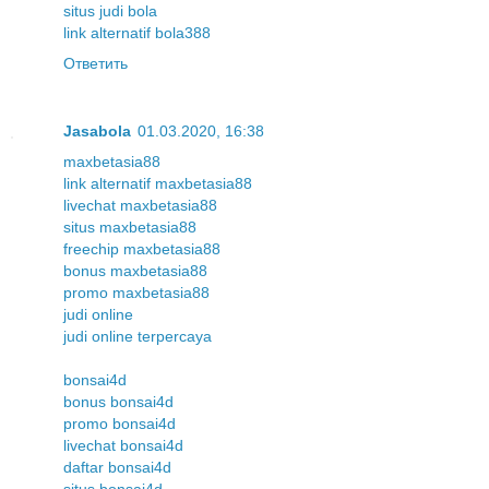
situs judi bola
link alternatif bola388
Ответить
Jasabola
01.03.2020, 16:38
maxbetasia88
link alternatif maxbetasia88
livechat maxbetasia88
situs maxbetasia88
freechip maxbetasia88
bonus maxbetasia88
promo maxbetasia88
judi online
judi online terpercaya
bonsai4d
bonus bonsai4d
promo bonsai4d
livechat bonsai4d
daftar bonsai4d
situs bonsai4d