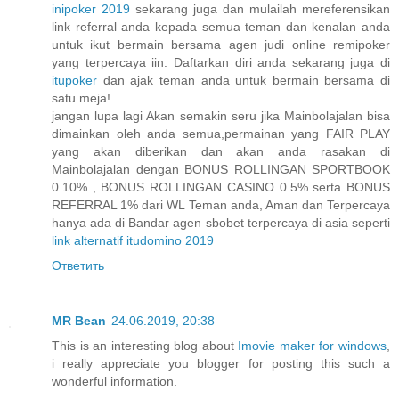
inipoker 2019
sekarang juga dan mulailah mereferensikan
link referral anda kepada semua teman dan kenalan anda
untuk ikut bermain bersama agen judi online remipoker
yang terpercaya iin. Daftarkan diri anda sekarang juga di
itupoker
dan ajak teman anda untuk bermain bersama di
satu meja!
jangan lupa lagi Akan semakin seru jika Mainbolajalan bisa
dimainkan oleh anda semua,permainan yang FAIR PLAY
yang akan diberikan dan akan anda rasakan di
Mainbolajalan dengan BONUS ROLLINGAN SPORTBOOK
0.10% , BONUS ROLLINGAN CASINO 0.5% serta BONUS
REFERRAL 1% dari WL Teman anda, Aman dan Terpercaya
hanya ada di Bandar agen sbobet terpercaya di asia seperti
link alternatif itudomino 2019
Ответить
MR Bean
24.06.2019, 20:38
This is an interesting blog about
Imovie maker for windows
,
i really appreciate you blogger for posting this such a
wonderful information.