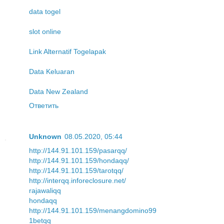
data togel
slot online
Link Alternatif Togelapak
Data Keluaran
Data New Zealand
Ответить
Unknown
08.05.2020, 05:44
http://144.91.101.159/pasarqq/
http://144.91.101.159/hondaqq/
http://144.91.101.159/tarotqq/
http://interqq.inforeclosure.net/
rajawaliqq
hondaqq
http://144.91.101.159/menangdomino99
1betqq