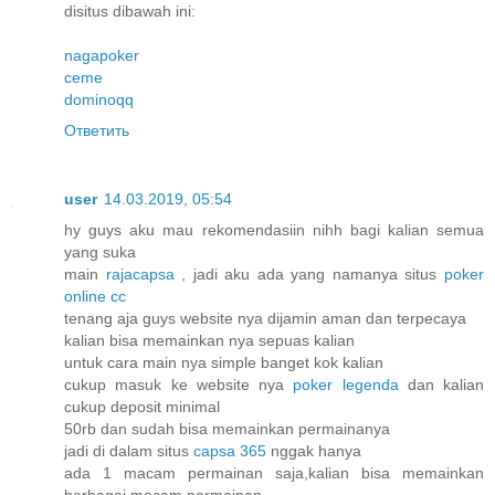
disitus dibawah ini:
nagapoker
ceme
dominoqq
Ответить
user
14.03.2019, 05:54
hy guys aku mau rekomendasiin nihh bagi kalian semua
yang suka
main
rajacapsa
, jadi aku ada yang namanya situs
poker
online cc
tenang aja guys website nya dijamin aman dan terpecaya
kalian bisa memainkan nya sepuas kalian
untuk cara main nya simple banget kok kalian
cukup masuk ke website nya
poker legenda
dan kalian
cukup deposit minimal
50rb dan sudah bisa memainkan permainanya
jadi di dalam situs
capsa 365
nggak hanya
ada 1 macam permainan saja,kalian bisa memainkan
berbagai macam permainan