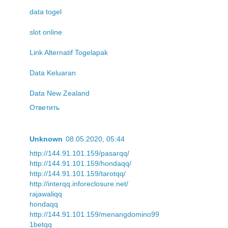
data togel
slot online
Link Alternatif Togelapak
Data Keluaran
Data New Zealand
Ответить
Unknown
08.05.2020, 05:44
http://144.91.101.159/pasarqq/
http://144.91.101.159/hondaqq/
http://144.91.101.159/tarotqq/
http://interqq.inforeclosure.net/
rajawaliqq
hondaqq
http://144.91.101.159/menangdomino99
1betqq