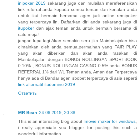
inipoker 2019
sekarang juga dan mulailah mereferensikan
link referral anda kepada semua teman dan kenalan anda
untuk ikut bermain bersama agen judi online remipoker
yang terpercaya iin. Daftarkan diri anda sekarang juga di
itupoker
dan ajak teman anda untuk bermain bersama di
satu meja!
jangan lupa lagi Akan semakin seru jika Mainbolajalan bisa
dimainkan oleh anda semua,permainan yang FAIR PLAY
yang akan diberikan dan akan anda rasakan di
Mainbolajalan dengan BONUS ROLLINGAN SPORTBOOK
0.10% , BONUS ROLLINGAN CASINO 0.5% serta BONUS
REFERRAL 1% dari WL Teman anda, Aman dan Terpercaya
hanya ada di Bandar agen sbobet terpercaya di asia seperti
link alternatif itudomino 2019
Ответить
MR Bean
24.06.2019, 20:38
This is an interesting blog about
Imovie maker for windows
,
i really appreciate you blogger for posting this such a
wonderful information.