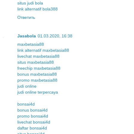
situs judi bola
link alternatif bola388
Ответить
Jasabola
01.03.2020, 16:38
maxbetasia88
link alternatif maxbetasia88
livechat maxbetasia88
situs maxbetasia88
freechip maxbetasia88
bonus maxbetasia88
promo maxbetasia88
judi online
judi online terpercaya
bonsai4d
bonus bonsai4d
promo bonsai4d
livechat bonsai4d
daftar bonsai4d
situs bonsai4d