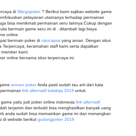
ercaya di
Wargapoker
? Berikut kami sajikan website game
emfokuskan pelayanan utamanya terhadap permainan
ga bisa menikmati permainan seru lainnya.Cukup dengan
lai bermain game seru ini di . ditambah lagi biaya
me online
pat bermain poker di
ratucapsa
yang aman. Dengan situs
a Terpercaya, keramahan staff kami serta dapatkan
a member kami.
er online bersama situs terpercaya ini.
h game
armani poker
Anda pasti sudah tau arti dari kata
h permainan
link alternatif balakqq 2019
untuk
ame yaitu judi poker online indonesia
link alternatif
udah terjamin dan terbukti bisa menghasilkan banyak uang
rb anda sudah bisa memainkan game ini dan menangkan
i di website berikut
gudangpoker 2019