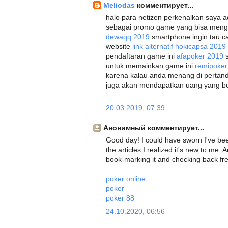
Meliodas
комментирует...
halo para netizen perkenalkan saya a
sebagai promo game yang bisa men
dewaqq 2019
smartphone ingin tau c
website
link alternatif hokicapsa 2019
pendaftaran game ini
afapoker 2019
s
untuk memainkan game ini
remipoker
karena kalau anda menang di pertand
juga akan mendapatkan uang yang berl
20.03.2019, 07:39
Анонимный комментирует...
Good day! I could have sworn I've been
the articles I realized it's new to me. 
book-marking it and checking back fre
poker online
poker
poker 88
24.10.2020, 06:56