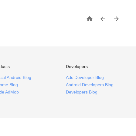



ducts
Developers
icial Android Blog
Ads Developer Blog
ome Blog
Android Developers Blog
ide AdMob
Developers Blog