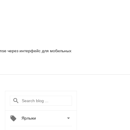
nse
через интерфейс для мобильных

Ярлыки