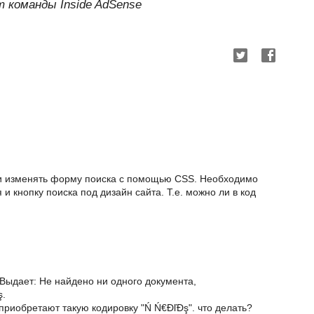
 команды Inside AdSense
ли изменять форму поиска с помощью CSS. Необходимо
 и кнопку поиска под дизайн сайта. Т.е. можно ли в код
 Выдает: Не найдено ни одного документа,
ş.
 приобретают такую кодировку "Ń Ń€ĐľĐş". что делать?