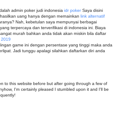
dalah admin poker judi indonesia
idr poker
Saya disini
ghasilkan uang hanya dengan memainkan
link alternatif
aranya? Nah, kebetulan saya mempunyai berbagai
yang terpercaya dan terverifikasi di indonesia ini. Biaya
angat murah bahkan anda tidak akan miskin bila daftar
 2019
ingan game ini dengan persentase yang tinggi maka anda
ipat. Jadi tunggu apalagi silahkan daftarkan diri anda
 to this website before but after going through a few of
Anyhow, I'm certainly pleased I stumbled upon it and I'll be
quently!