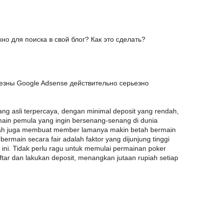
но для поиска в свой блог? Как это сделать?
езны Google Adsense действительно серьезно
ang asli terpercaya, dengan minimal deposit yang rendah,
pemain pemula yang ingin bersenang-senang di dunia
pah juga membuat member lamanya makin betah bermain
rmain secara fair adalah faktor yang dijunjung tinggi
ia ini. Tidak perlu ragu untuk memulai permainan poker
aftar dan lakukan deposit, menangkan jutaan rupiah setiap