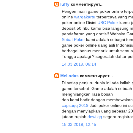
luffy
комментирует...
Pengen main game poker online terp
online
wargakartu
terpercaya yang m
poker online.Disini
UBC Poker
kamu ju
deposit 50 ribu kamu bisa langsung mu
pendaftaran yang gratis!! Website Ga
Sobat Poker
kami adalah sebagai tem
game poker online uang asli Indonesi
berbagai bonus menarik untuk semu
Tunggu apalagi ? segeralah daftar pok
14.03.2019, 06:14
Meliodas
комментирует...
Di setiap penjuru dunia ini ada istila
game tersebut. Game adalah sebua
menghilangkan rasa bosan
dan kami hadir dengan membawakan g
capsaqq 2019
Judi poker online ini s
dengan menyiapkan uang sebesar 20
jutaan rupiah
dewi qq
segera registras
15.03.2019, 12:45