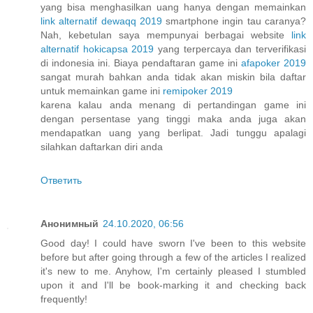
yang bisa menghasilkan uang hanya dengan memainkan
link alternatif dewaqq 2019
smartphone ingin tau caranya?
Nah, kebetulan saya mempunyai berbagai website
link
alternatif hokicapsa 2019
yang terpercaya dan terverifikasi
di indonesia ini. Biaya pendaftaran game ini
afapoker 2019
sangat murah bahkan anda tidak akan miskin bila daftar
untuk memainkan game ini
remipoker 2019
karena kalau anda menang di pertandingan game ini
dengan persentase yang tinggi maka anda juga akan
mendapatkan uang yang berlipat. Jadi tunggu apalagi
silahkan daftarkan diri anda
Ответить
Анонимный
24.10.2020, 06:56
Good day! I could have sworn I've been to this website
before but after going through a few of the articles I realized
it's new to me. Anyhow, I'm certainly pleased I stumbled
upon it and I'll be book-marking it and checking back
frequently!