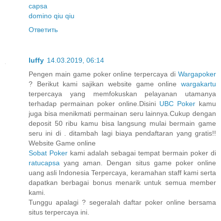
capsa
domino qiu qiu
Ответить
luffy
14.03.2019, 06:14
Pengen main game poker online terpercaya di
Wargapoker
? Berikut kami sajikan website game online
wargakartu
terpercaya yang memfokuskan pelayanan utamanya
terhadap permainan poker online.Disini
UBC Poker
kamu
juga bisa menikmati permainan seru lainnya.Cukup dengan
deposit 50 ribu kamu bisa langsung mulai bermain game
seru ini di . ditambah lagi biaya pendaftaran yang gratis!!
Website Game online
Sobat Poker
kami adalah sebagai tempat bermain poker di
ratucapsa
yang aman. Dengan situs game poker online
uang asli Indonesia Terpercaya, keramahan staff kami serta
dapatkan berbagai bonus menarik untuk semua member
kami.
Tunggu apalagi ? segeralah daftar poker online bersama
situs terpercaya ini.