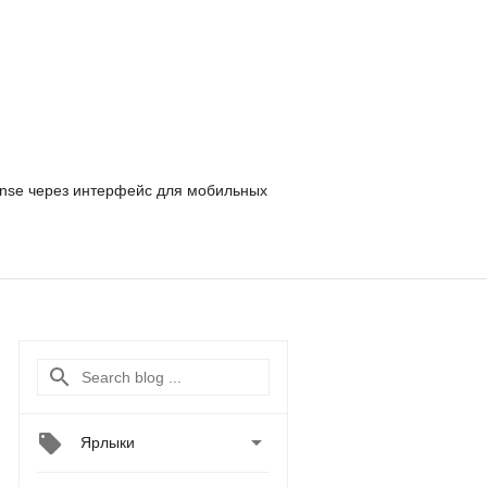
nse
через интерфейс для мобильных

Ярлыки