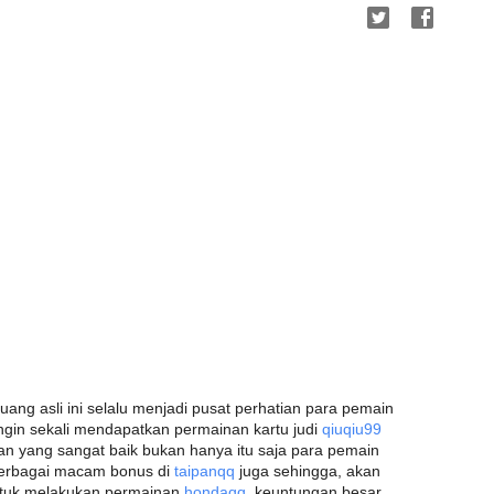
uang asli ini selalu menjadi pusat perhatian para pemain
ngin sekali mendapatkan permainan kartu judi
qiuqiu99
an yang sangat baik bukan hanya itu saja para pemain
berbagai macam bonus di
taipanqq
juga sehingga, akan
ntuk melakukan permainan
hondaqq
, keuntungan besar