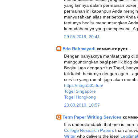
yang lainnya dalam permainan poker
permainan ini kapanpun Anda mengin
menyusahkan alias meribetkan Anda
tentunya begitu menguntungkan And
kemudahannya yang mempesona. Ag
29.05.2019, 20:41
Edo Rahmayadi
комментирует...
Dengan banyaknya manfaat yang di 
mengguntungkan bagi pemilik blog da
Begitu juga dengan situs Togel, ban
tak kalah besarnya dengan agen - agen
service yang ramah juga akan memb
https://naga303.fun/
Togel Singapore
Togel Hongkong
23.09.2019, 10:57
Term Paper Writing Services
коммен
It is understandable that one is more 
College Research Papers
than a novic
Writer
who delivers the ideal
Legitima