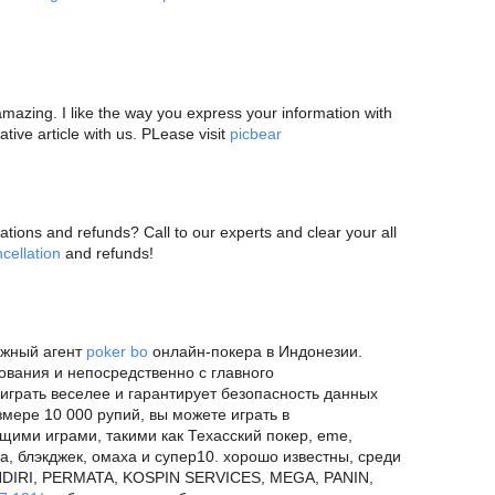
amazing. I like the way you express your information with
tive article with us. PLease visit
picbear
ations and refunds? Call to our experts and clear your all
ncellation
and refunds!
ежный агент
poker bo
онлайн-покера в Индонезии.
вания и непосредственно с главного
 играть веселее и гарантирует безопасность данных
змере 10 000 рупий, вы можете играть в
щими играми, такими как Техасский покер, eme,
а, блэкджек, омаха и супер10. хорошо известны, среди
ANDIRI, PERMATA, KOSPIN SERVICES, MEGA, PANIN,