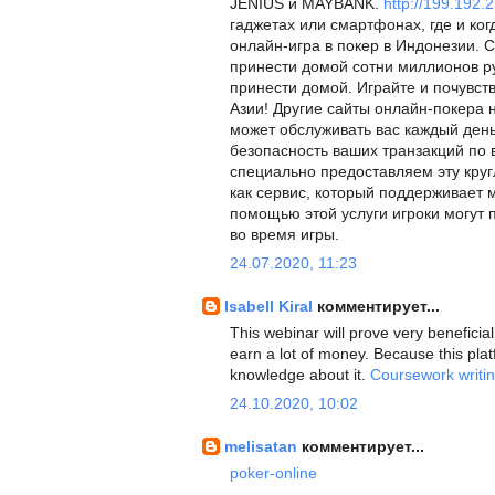
JENIUS и MAYBANK.
http://199.192.
гаджетах или смартфонах, где и ког
онлайн-игра в покер в Индонезии
принести домой сотни миллионов ру
принести домой. Играйте и почувст
Азии! Другие сайты онлайн-покера н
может обслуживать вас каждый ден
безопасность ваших транзакций по 
специально предоставляем эту круг
как сервис, который поддерживает 
помощью этой услуги игроки могут 
во время игры.
24.07.2020, 11:23
Isabell Kiral
комментирует...
This webinar will prove very benefici
earn a lot of money. Because this pla
knowledge about it.
Coursework writin
24.10.2020, 10:02
melisatan
комментирует...
poker-online