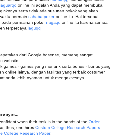
jaguarqq
online ini adalah Anda yang dapat membuka
ginknnya serta tidak ada susunan pokok yang akan
 waktu bermain
sahabatpoker
online itu. Hal tersebut
a pada permainan poker
nagaqq
online itu karena semua
en terpercaya
laguqq
dapatakan dari Google Adsense, memang sangat
n website.
yak games - games yang menarik serta bonus - bonus yang
 online lainya. dengan fasilitas yang terbaik costumer
uat anda lebih nyaman untuk mengaksesnya
тирует...
confident when their task is in the hands of the
Order
e; thus, one hires
Custom College Research Papers
te College Research Paper
.