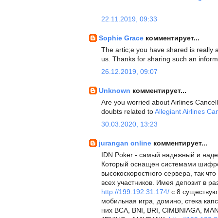
22.11.2019, 09:33
Sophie Grace
комментирует...
The artic;e you have shared is really 
us. Thanks for sharing such an informa
26.12.2019, 09:07
Unknown
комментирует...
Are you worried about Airlines Cancell
doubts related to
Allegiant Airlines Ca
30.03.2020, 13:23
jurangan online
комментирует...
IDN Poker - самый надежный и над
Который оснащен системами шифро
высокоскоростного сервера, так что
всех участников. Имея депозит в ра
http://199.192.31.174/
с 8 существую
мобильная игра, домино, стека капс
них BCA, BNI, BRI, CIMBNIAGA, M