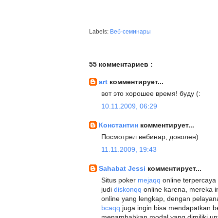
Labels:
Веб-семинары
55 комментариев :
art
комментирует...
вот это хорошее время! буду (:
10.11.2009, 06:29
Константин
комментирует...
Посмотрел вебинар, доволен)
11.11.2009, 19:43
Sahabat Jessi
комментирует...
Situs poker
mejaqq
online terpercaya 
judi
diskonqq
online karena, mereka i
online yang lengkap, dengan pelayan
bcaqq
juga ingin bisa mendapatkan 
menambahkan modal yang dimiliki u