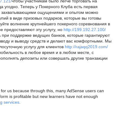
27.121/
чтобы участникам было легче торговать на
да угодно. Теперь у Покерного Клуба есть первая
. С захватывающими ощущениями и опытом можно
пий в виде призовых подарков, которые вы готовы
вуйте волнение крупнейшего покерного соревнования в
е предоставляют эту услугу, но
http://199.192.27.100/
ь при поддержке ведущих банков, которые гарантируют
вводу и выводу средств и делают вас комфортными. Мы
лосуточную услугу для клиентов
http://rajaqq2019.com/
мобильность в любое время и в любом месте, с
пополнять депозиты или совершать другие транзакции
al for us because through this, many AdSense users can
tform is profitable but new learners have not enough
g services
.