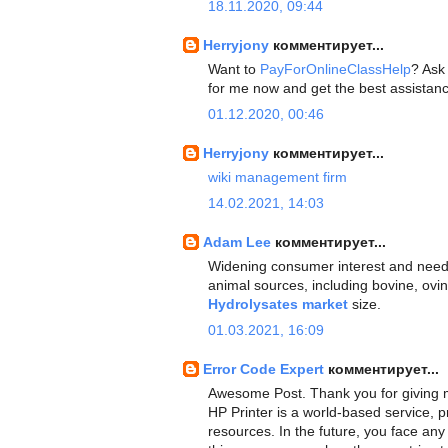
18.11.2020, 09:44
Herryjony
комментирует...
Want to
PayForOnlineClassHelp
? Ask
for me now and get the best assistan
01.12.2020, 00:46
Herryjony
комментирует...
wiki management firm
14.02.2021, 14:03
Adam Lee
комментирует...
Widening consumer interest and need
animal sources, including bovine, ovi
Hydrolysates market
size.
01.03.2021, 16:09
Error Code Expert
комментирует...
Awesome Post. Thank you for giving m
HP Printer is a world-based service, p
resources. In the future, you face an