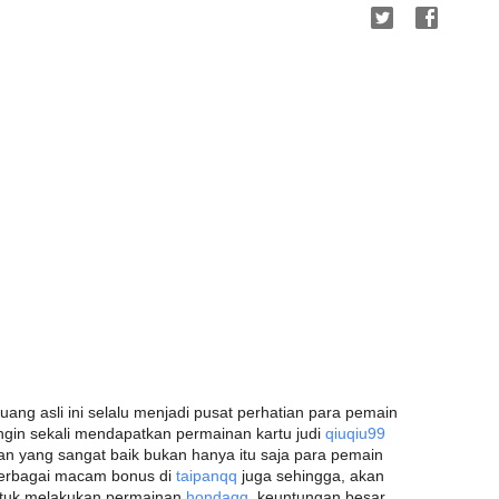
uang asli ini selalu menjadi pusat perhatian para pemain
ngin sekali mendapatkan permainan kartu judi
qiuqiu99
an yang sangat baik bukan hanya itu saja para pemain
berbagai macam bonus di
taipanqq
juga sehingga, akan
ntuk melakukan permainan
hondaqq
, keuntungan besar