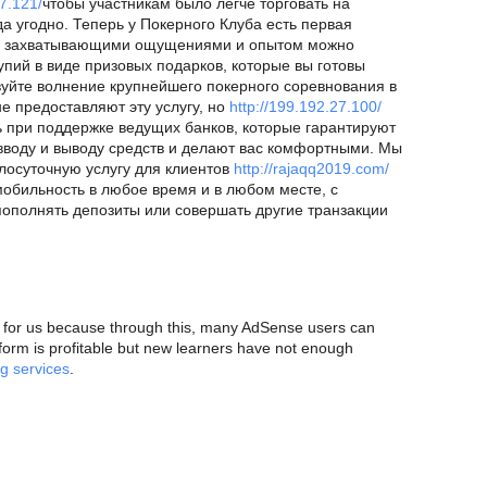
27.121/
чтобы участникам было легче торговать на
да угодно. Теперь у Покерного Клуба есть первая
. С захватывающими ощущениями и опытом можно
пий в виде призовых подарков, которые вы готовы
вуйте волнение крупнейшего покерного соревнования в
е предоставляют эту услугу, но
http://199.192.27.100/
ь при поддержке ведущих банков, которые гарантируют
вводу и выводу средств и делают вас комфортными. Мы
лосуточную услугу для клиентов
http://rajaqq2019.com/
мобильность в любое время и в любом месте, с
пополнять депозиты или совершать другие транзакции
al for us because through this, many AdSense users can
tform is profitable but new learners have not enough
g services
.