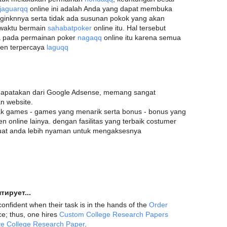
jaguarqq
online ini adalah Anda yang dapat membuka
ginknnya serta tidak ada susunan pokok yang akan
 waktu bermain
sahabatpoker
online itu. Hal tersebut
a pada permainan poker
nagaqq
online itu karena semua
en terpercaya
laguqq
dapatakan dari Google Adsense, memang sangat
n website.
yak games - games yang menarik serta bonus - bonus yang
 online lainya. dengan fasilitas yang terbaik costumer
uat anda lebih nyaman untuk mengaksesnya
тирует...
confident when their task is in the hands of the
Order
e; thus, one hires
Custom College Research Papers
te College Research Paper
.