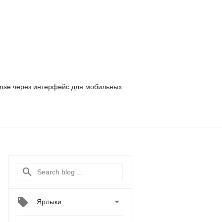
nse
через интерфейс для мобильных

Ярлыки