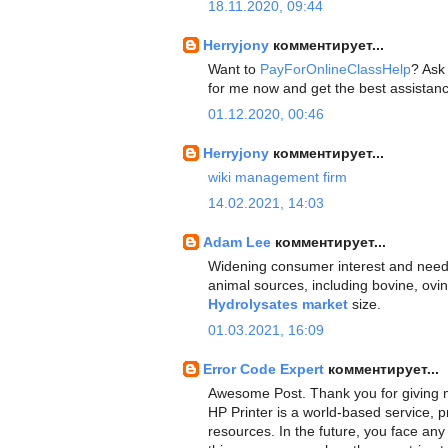
18.11.2020, 09:44
Herryjony
комментирует...
Want to
PayForOnlineClassHelp
? Ask
for me now and get the best assistan
01.12.2020, 00:46
Herryjony
комментирует...
wiki management firm
14.02.2021, 14:03
Adam Lee
комментирует...
Widening consumer interest and need
animal sources, including bovine, ovi
Hydrolysates market
size.
01.03.2021, 16:09
Error Code Expert
комментирует...
Awesome Post. Thank you for giving m
HP Printer is a world-based service, p
resources. In the future, you face an