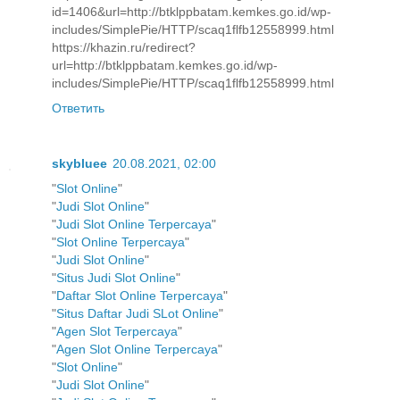
id=1406&url=http://btklppbatam.kemkes.go.id/wp-
includes/SimplePie/HTTP/scaq1flfb12558999.html
https://khazin.ru/redirect?
url=http://btklppbatam.kemkes.go.id/wp-
includes/SimplePie/HTTP/scaq1flfb12558999.html
Ответить
skybluee
20.08.2021, 02:00
"
Slot Online
"
"
Judi Slot Online
"
"
Judi Slot Online Terpercaya
"
"
Slot Online Terpercaya
"
"
Judi Slot Online
"
"
Situs Judi Slot Online
"
"
Daftar Slot Online Terpercaya
"
"
Situs Daftar Judi SLot Online
"
"
Agen Slot Terpercaya
"
"
Agen Slot Online Terpercaya
"
"
Slot Online
"
"
Judi Slot Online
"