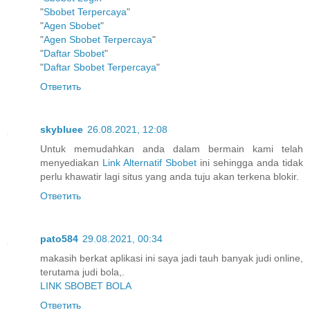
"
Sbobet Terpercaya
"
"
Agen Sbobet
"
"
Agen Sbobet Terpercaya
"
"
Daftar Sbobet
"
"
Daftar Sbobet Terpercaya
"
Ответить
skybluee
26.08.2021, 12:08
Untuk memudahkan anda dalam bermain kami telah
menyediakan
Link Alternatif Sbobet
ini sehingga anda tidak
perlu khawatir lagi situs yang anda tuju akan terkena blokir.
Ответить
pato584
29.08.2021, 00:34
makasih berkat aplikasi ini saya jadi tauh banyak judi online,
terutama judi bola,.
LINK SBOBET BOLA
Ответить