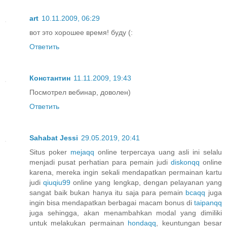
art
10.11.2009, 06:29
вот это хорошее время! буду (:
Ответить
Константин
11.11.2009, 19:43
Посмотрел вебинар, доволен)
Ответить
Sahabat Jessi
29.05.2019, 20:41
Situs poker
mejaqq
online terpercaya uang asli ini selalu
menjadi pusat perhatian para pemain judi
diskonqq
online
karena, mereka ingin sekali mendapatkan permainan kartu
judi
qiuqiu99
online yang lengkap, dengan pelayanan yang
sangat baik bukan hanya itu saja para pemain
bcaqq
juga
ingin bisa mendapatkan berbagai macam bonus di
taipanqq
juga sehingga, akan menambahkan modal yang dimiliki
untuk melakukan permainan
hondaqq
, keuntungan besar