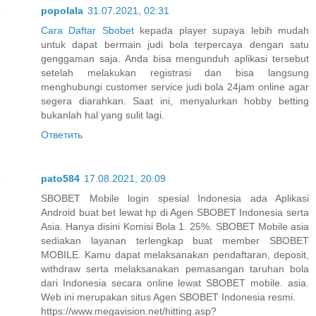
popolala
31.07.2021, 02:31
Cara Daftar Sbobet
kepada player supaya lebih mudah
untuk dapat bermain judi bola terpercaya dengan satu
genggaman saja. Anda bisa mengunduh aplikasi tersebut
setelah melakukan registrasi dan bisa langsung
menghubungi customer service judi bola 24jam online agar
segera diarahkan. Saat ini, menyalurkan hobby betting
bukanlah hal yang sulit lagi.
Ответить
pato584
17.08.2021, 20:09
SBOBET Mobile login spesial Indonesia ada Aplikasi
Android buat bet lewat hp di Agen SBOBET Indonesia serta
Asia. Hanya disini Komisi Bola 1. 25%. SBOBET Mobile asia
sediakan layanan terlengkap buat member SBOBET
MOBILE. Kamu dapat melaksanakan pendaftaran, deposit,
withdraw serta melaksanakan pemasangan taruhan bola
dari Indonesia secara online lewat SBOBET mobile. asia.
Web ini merupakan situs Agen SBOBET Indonesia resmi.
https://www.megavision.net/hitting.asp?