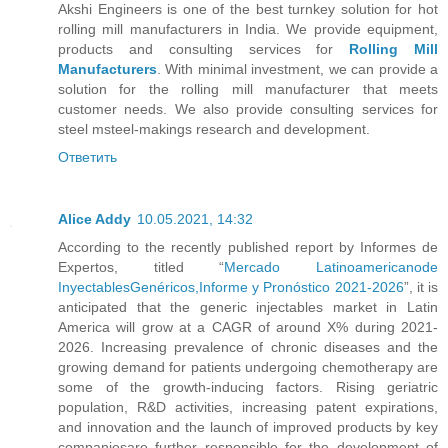
Akshi Engineers is one of the best turnkey solution for hot
rolling mill manufacturers in India. We provide equipment,
products and consulting services for
Rolling Mill
Manufacturers
. With minimal investment, we can provide a
solution for the rolling mill manufacturer that meets
customer needs. We also provide consulting services for
steel msteel-makings research and development.
Ответить
Alice Addy
10.05.2021, 14:32
According to the recently published report by Informes de
Expertos, titled “
Mercado Latinoamericanode
InyectablesGenéricos,Informe y Pronóstico 2021-2026
”, it is
anticipated that the generic injectables market in Latin
America will grow at a CAGR of around X% during 2021-
2026. Increasing prevalence of chronic diseases and the
growing demand for patients undergoing chemotherapy are
some of the growth-inducing factors. Rising geriatric
population, R&D activities, increasing patent expirations,
and innovation and the launch of improved products by key
companiesare further responsible for the development of