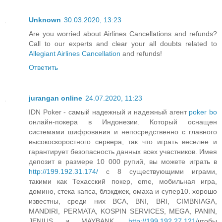
Unknown
30.03.2020, 13:23
Are you worried about Airlines Cancellations and refunds?
Call to our experts and clear your all doubts related to
Allegiant Airlines Cancellation
and refunds!
Ответить
jurangan online
24.07.2020, 11:23
IDN Poker - самый надежный и надежный агент
poker bo
онлайн-покера в Индонезии. Который оснащен
системами шифрования и непосредственно с главного
высокоскоростного сервера, так что играть веселее и
гарантирует безопасность данных всех участников. Имея
депозит в размере 10 000 рупий, вы можете играть в
http://199.192.31.174/
с 8 существующими играми,
такими как Техасский покер, eme, мобильная игра,
домино, стека капса, блэкджек, омаха и супер10. хорошо
известны, среди них BCA, BNI, BRI, CIMBNIAGA,
MANDIRI, PERMATA, KOSPIN SERVICES, MEGA, PANIN,
JENIUS и MAYBANK.
http://199.192.27.121/
чтобы