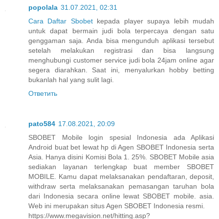
popolala
31.07.2021, 02:31
Cara Daftar Sbobet
kepada player supaya lebih mudah
untuk dapat bermain judi bola terpercaya dengan satu
genggaman saja. Anda bisa mengunduh aplikasi tersebut
setelah melakukan registrasi dan bisa langsung
menghubungi customer service judi bola 24jam online agar
segera diarahkan. Saat ini, menyalurkan hobby betting
bukanlah hal yang sulit lagi.
Ответить
pato584
17.08.2021, 20:09
SBOBET Mobile login spesial Indonesia ada Aplikasi
Android buat bet lewat hp di Agen SBOBET Indonesia serta
Asia. Hanya disini Komisi Bola 1. 25%. SBOBET Mobile asia
sediakan layanan terlengkap buat member SBOBET
MOBILE. Kamu dapat melaksanakan pendaftaran, deposit,
withdraw serta melaksanakan pemasangan taruhan bola
dari Indonesia secara online lewat SBOBET mobile. asia.
Web ini merupakan situs Agen SBOBET Indonesia resmi.
https://www.megavision.net/hitting.asp?