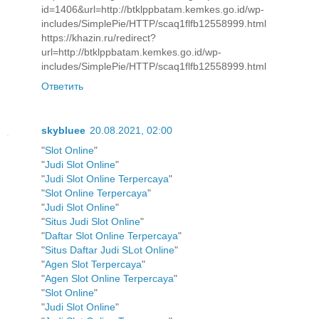
id=1406&url=http://btklppbatam.kemkes.go.id/wp-
includes/SimplePie/HTTP/scaq1flfb12558999.html
https://khazin.ru/redirect?
url=http://btklppbatam.kemkes.go.id/wp-
includes/SimplePie/HTTP/scaq1flfb12558999.html
Ответить
skybluee
20.08.2021, 02:00
"
Slot Online
"
"
Judi Slot Online
"
"
Judi Slot Online Terpercaya
"
"
Slot Online Terpercaya
"
"
Judi Slot Online
"
"
Situs Judi Slot Online
"
"
Daftar Slot Online Terpercaya
"
"
Situs Daftar Judi SLot Online
"
"
Agen Slot Terpercaya
"
"
Agen Slot Online Terpercaya
"
"
Slot Online
"
"
Judi Slot Online
"