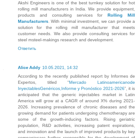
Akshi Engineers is one of the best turnkey solution for hot
rolling mill manufacturers in India. We provide equipment,
products and consulting services for
Rolling Mill
Manufacturers
. With minimal investment, we can provide a
solution for the rolling mill manufacturer that meets
customer needs. We also provide consulting services for
steel msteel-makings research and development.
Ответить
Alice Addy
10.05.2021, 14:32
According to the recently published report by Informes de
Expertos, titled “
Mercado Latinoamericanode
InyectablesGenéricos,Informe y Pronóstico 2021-2026
”, it is
anticipated that the generic injectables market in Latin
America will grow at a CAGR of around X% during 2021-
2026. Increasing prevalence of chronic diseases and the
growing demand for patients undergoing chemotherapy are
some of the growth-inducing factors. Rising geriatric
population, R&D activities, increasing patent expirations,
and innovation and the launch of improved products by key
companiesare further responsible for the development of