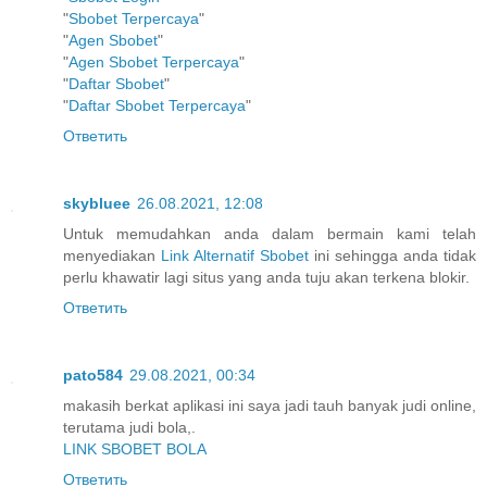
"
Sbobet Terpercaya
"
"
Agen Sbobet
"
"
Agen Sbobet Terpercaya
"
"
Daftar Sbobet
"
"
Daftar Sbobet Terpercaya
"
Ответить
skybluee
26.08.2021, 12:08
Untuk memudahkan anda dalam bermain kami telah
menyediakan
Link Alternatif Sbobet
ini sehingga anda tidak
perlu khawatir lagi situs yang anda tuju akan terkena blokir.
Ответить
pato584
29.08.2021, 00:34
makasih berkat aplikasi ini saya jadi tauh banyak judi online,
terutama judi bola,.
LINK SBOBET BOLA
Ответить