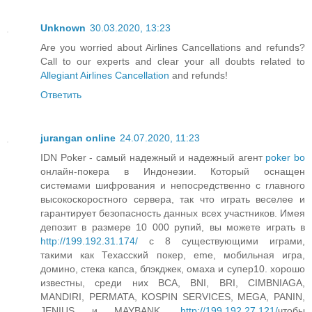
Unknown
30.03.2020, 13:23
Are you worried about Airlines Cancellations and refunds?
Call to our experts and clear your all doubts related to
Allegiant Airlines Cancellation
and refunds!
Ответить
jurangan online
24.07.2020, 11:23
IDN Poker - самый надежный и надежный агент
poker bo
онлайн-покера в Индонезии. Который оснащен
системами шифрования и непосредственно с главного
высокоскоростного сервера, так что играть веселее и
гарантирует безопасность данных всех участников. Имея
депозит в размере 10 000 рупий, вы можете играть в
http://199.192.31.174/
с 8 существующими играми,
такими как Техасский покер, eme, мобильная игра,
домино, стека капса, блэкджек, омаха и супер10. хорошо
известны, среди них BCA, BNI, BRI, CIMBNIAGA,
MANDIRI, PERMATA, KOSPIN SERVICES, MEGA, PANIN,
JENIUS и MAYBANK.
http://199.192.27.121/
чтобы