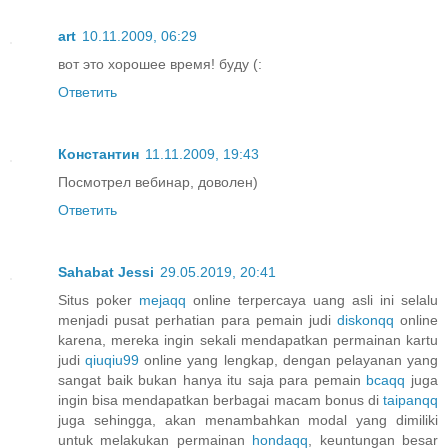
art
10.11.2009, 06:29
вот это хорошее время! буду (:
Ответить
Константин
11.11.2009, 19:43
Посмотрел вебинар, доволен)
Ответить
Sahabat Jessi
29.05.2019, 20:41
Situs poker
mejaqq
online terpercaya uang asli ini selalu
menjadi pusat perhatian para pemain judi
diskonqq
online
karena, mereka ingin sekali mendapatkan permainan kartu
judi
qiuqiu99
online yang lengkap, dengan pelayanan yang
sangat baik bukan hanya itu saja para pemain
bcaqq
juga
ingin bisa mendapatkan berbagai macam bonus di
taipanqq
juga sehingga, akan menambahkan modal yang dimiliki
untuk melakukan permainan
hondaqq
, keuntungan besar