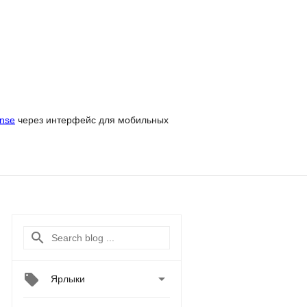
nse
через интерфейс для мобильных

Ярлыки