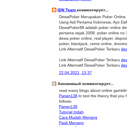
IDN Team
комментирует...
DewaPoker Merupakan Poker Online 
Uang Asli Pertama Indonesia, Ayo Da
DewaPoker88 adalah poker online dew
pertama sejak 2008. poker online no 
dewa poker online, real player, deposi
poker, blackjack, ceme online, domino
Link Alternatif DewaPoker Terbaru
de
Link Alternatif DewaPoker Terbaru
de
Link Alternatif DewaPoker Terbaru
de
22.04.2021, 13:37
Анонимный комментирует...
read many blogs about online gambling 
Panen138
to test the theory that you 
follows:
Panen138
Tutorial Indah
Cara Mudah Menang
Pasti Menang