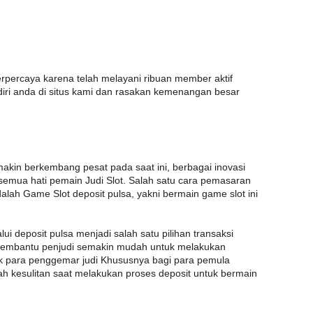
rpercaya karena telah melayani ribuan member aktif
 diri anda di situs kami dan rasakan kemenangan besar
akin berkembang pesat pada saat ini, berbagai inovasi
semua hati pemain Judi Slot. Salah satu cara pemasaran
adalah Game Slot deposit pulsa, yakni bermain game slot ini
ui deposit pulsa menjadi salah satu pilihan transaksi
 membantu penjudi semakin mudah untuk melakukan
tuk para penggemar judi Khususnya bagi para pemula
h kesulitan saat melakukan proses deposit untuk bermain