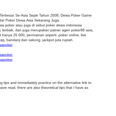
Terbesar Se-Asia Sejak Tahun 2008, Dewa Poker Game
ftar Poker Dewa Asia Sekarang Juga.
a poker atau juga di sebut poker dewa indonesia
1 terbaik, dan juga merupakan patner agen poker88 asia,
t hanya 25.000, permainan seperti: poker online, live
qq, bandarq dan sakong. jackpot juta rupiah.
wapoker
wapoker
wapoker
tips and immediately practice on the alternative link to
have read, there are also theoretical tips that I have as