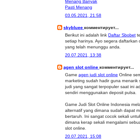
Menang Banyak
Pasti Menang
03.05.2021, 21:58
skybluee
комментирует...
Berikut ini adalah link
Daftar Sbobet
te
setiap harinya. Ayo segera daftarkan
yang telah menunggu anda.
20.07.2021, 13:38
agen slot online
комментирует...
Game
agen judi slot online
Online sem
marketing sudah hadir guna menarik 
judi yang sangat terpopuler saat ini 
sendiri menggunakan deposit pulsa.
Game Judi Slot Online Indonesia melal
alternatif yang dimana sudah dapat
bertaruh. Ini sangat cocok sekali un
dimana kerap sekali mengalami sebua
slot online.
20.07.2021, 15:08