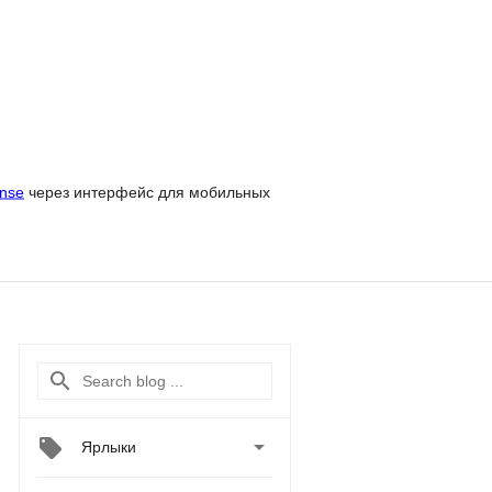
nse
через интерфейс для мобильных

Ярлыки