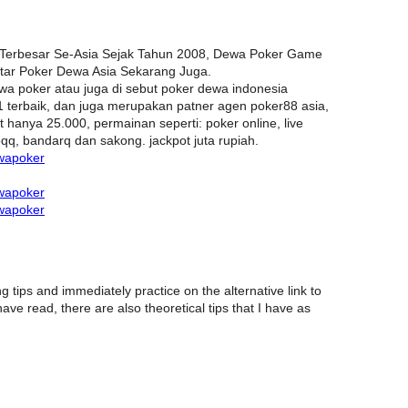
Terbesar Se-Asia Sejak Tahun 2008, Dewa Poker Game
ftar Poker Dewa Asia Sekarang Juga.
a poker atau juga di sebut poker dewa indonesia
1 terbaik, dan juga merupakan patner agen poker88 asia,
t hanya 25.000, permainan seperti: poker online, live
qq, bandarq dan sakong. jackpot juta rupiah.
wapoker
wapoker
wapoker
tips and immediately practice on the alternative link to
have read, there are also theoretical tips that I have as