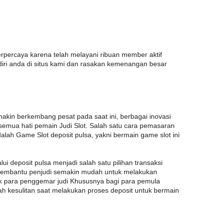
rpercaya karena telah melayani ribuan member aktif
 diri anda di situs kami dan rasakan kemenangan besar
akin berkembang pesat pada saat ini, berbagai inovasi
semua hati pemain Judi Slot. Salah satu cara pemasaran
adalah Game Slot deposit pulsa, yakni bermain game slot ini
ui deposit pulsa menjadi salah satu pilihan transaksi
 membantu penjudi semakin mudah untuk melakukan
tuk para penggemar judi Khususnya bagi para pemula
h kesulitan saat melakukan proses deposit untuk bermain