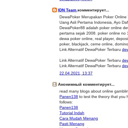
IDN Team
комментирует...
DewaPoker Merupakan Poker Online 
Uang Asli Pertama Indonesia, Ayo Da
DewaPoker88 adalah poker online dew
pertama sejak 2008. poker online no 
dewa poker online, real player, deposi
poker, blackjack, ceme online, domino
Link Alternatif DewaPoker Terbaru
de
Link Alternatif DewaPoker Terbaru
de
Link Alternatif DewaPoker Terbaru
de
22.04.2021, 13:37
Анонимный комментирует...
read many blogs about online gambling 
Panen138
to test the theory that you 
follows:
Panen138
Tutorial Indah
Cara Mudah Menang
Pasti Menang