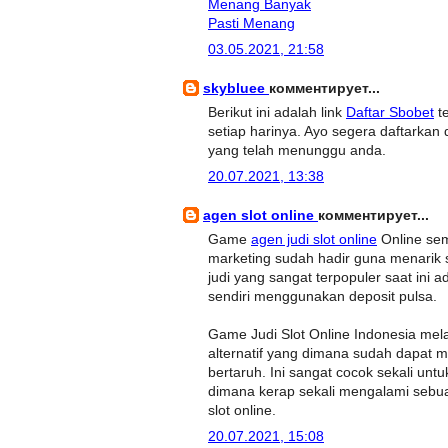
Menang Banyak
Pasti Menang
03.05.2021, 21:58
skybluee
комментирует...
Berikut ini adalah link
Daftar Sbobet
te
setiap harinya. Ayo segera daftarkan
yang telah menunggu anda.
20.07.2021, 13:38
agen slot online
комментирует...
Game
agen judi slot online
Online sem
marketing sudah hadir guna menarik 
judi yang sangat terpopuler saat ini 
sendiri menggunakan deposit pulsa.
Game Judi Slot Online Indonesia melal
alternatif yang dimana sudah dapat
bertaruh. Ini sangat cocok sekali un
dimana kerap sekali mengalami sebua
slot online.
20.07.2021, 15:08