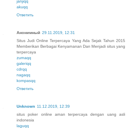
janjiqq
akuqq
Ответить
Анонимный
29.11.2019, 12:31
Situs Judi Online Terpercaya Yang Ada Sejak Tahun 2015
Memberikan Berbagai Kenyamanan Dan Menjadi situs yang
terpercaya
zumaqq
galeriqq
cdrqq
nagaqq
kompasqq
Ответить
Unknown
11.12.2019, 12:39
situs poker online aman terpercaya dengan uang asli
indonesia
laguqq