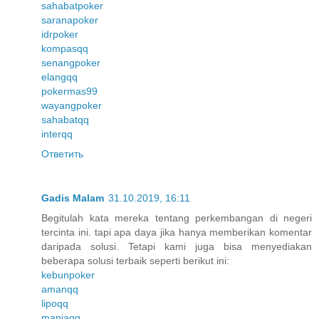
sahabatpoker
saranapoker
idrpoker
kompasqq
senangpoker
elangqq
pokermas99
wayangpoker
sahabatqq
interqq
Ответить
Gadis Malam
31.10.2019, 16:11
Begitulah kata mereka tentang perkembangan di negeri
tercinta ini. tapi apa daya jika hanya memberikan komentar
daripada solusi. Tetapi kami juga bisa menyediakan
beberapa solusi terbaik seperti berikut ini:
kebunpoker
amanqq
lipoqq
maniaqq