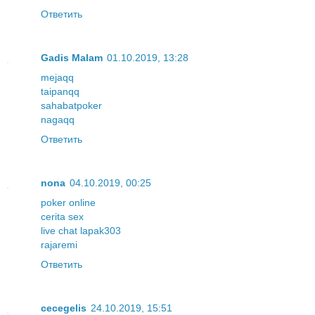
Ответить
Gadis Malam
01.10.2019, 13:28
mejaqq
taipanqq
sahabatpoker
nagaqq
Ответить
nona
04.10.2019, 00:25
poker online
cerita sex
live chat lapak303
rajaremi
Ответить
cecegelis
24.10.2019, 15:51