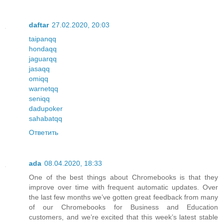
daftar
27.02.2020, 20:03
taipanqq
hondaqq
jaguarqq
jasaqq
omiqq
warnetqq
seniqq
dadupoker
sahabatqq
Ответить
ada
08.04.2020, 18:33
One of the best things about Chromebooks is that they
improve over time with frequent automatic updates. Over
the last few months we’ve gotten great feedback from many
of our Chromebooks for Business and Education
customers, and we’re excited that this week’s latest stable