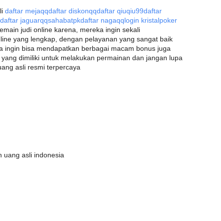
li
daftar mejaqq
daftar diskonqq
daftar qiuqiu99
daftar
daftar jaguarqq
sahabatpk
daftar nagaqq
login kristalpoker
emain judi online karena, mereka ingin sekali
line yang lengkap, dengan pelayanan yang sangat baik
ga ingin bisa mendapatkan berbagai macam bonus juga
ang dimiliki untuk melakukan permainan dan jangan lupa
uang asli resmi terpercaya
 uang asli indonesia