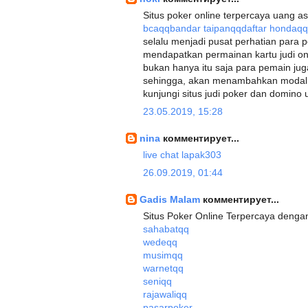
Situs poker online terpercaya uang as
bcaqq
bandar taipanqq
daftar hondaqq
selalu menjadi pusat perhatian para p
mendapatkan permainan kartu judi on
bukan hanya itu saja para pemain ju
sehingga, akan menambahkan modal y
kunjungi situs judi poker dan domino 
23.05.2019, 15:28
nina
комментирует...
live chat lapak303
26.09.2019, 01:44
Gadis Malam
комментирует...
Situs Poker Online Terpercaya dengan
sahabatqq
wedeqq
musimqq
warnetqq
seniqq
rajawaliqq
pasarpoker