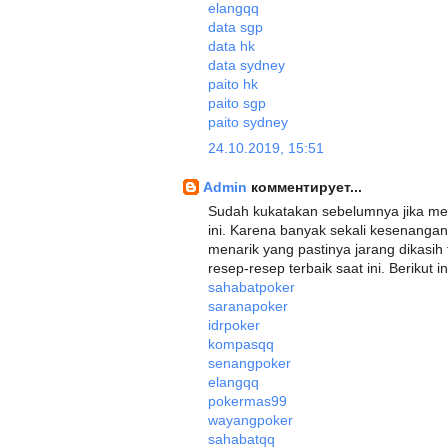
elangqq
data sgp
data hk
data sydney
paito hk
paito sgp
paito sydney
24.10.2019, 15:51
Admin
комментирует...
Sudah kukatakan sebelumnya jika mem
ini. Karena banyak sekali kesenangan 
menarik yang pastinya jarang dikasi
resep-resep terbaik saat ini. Berikut 
sahabatpoker
saranapoker
idrpoker
kompasqq
senangpoker
elangqq
pokermas99
wayangpoker
sahabatqq