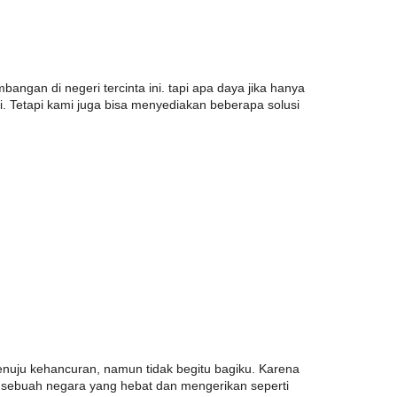
angan di negeri tercinta ini. tapi apa daya jika hanya
. Tetapi kami juga bisa menyediakan beberapa solusi
enuju kehancuran, namun tidak begitu bagiku. Karena
i sebuah negara yang hebat dan mengerikan seperti