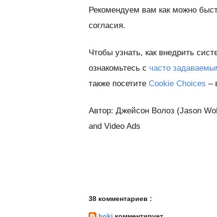
Рекомендуем вам как можно быст
согласия.
Чтобы узнать, как внедрить сист
ознакомьтесь с
часто задаваемы
также посетите
Cookie Choices
– 
Автор: Джейсон Волоз (Jason Wolo
and Video Ads
38 комментариев :
hoki
комментирует...