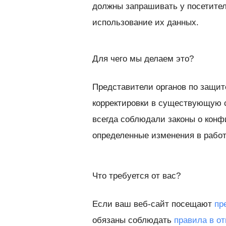
должны запрашивать у посетител
использование их данных.
Для чего мы делаем это?
Представители органов по защит
корректировки в существующую 
всегда соблюдали законы о кон
определенные изменения в работ
Что требуется от вас?
Если ваш веб-сайт посещают
пр
обязаны соблюдать
правила в о