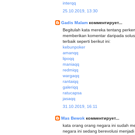
interqq
25.10.2019, 13:30
Gadis Malam
комментирует...
Begitulah kata mereka tentang perkemb
memberikan komentar daripada solusi
terbaik seperti berikut ini:
kebunpoker
amanqq
lipoqq
maniaqq
redmiqq
wargaqq
rantaiqq
galeriqq
ratucapsa
jasaqq
31.10.2019, 16:11
Mas Bewok
комментирует...
kata orang orang negara ini sudah m
negara ini sedang berevolusi menjad