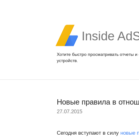
Inside Ad
Хотите быстро просматривать отчеты и
устройств.
Новые правила в отнош
27.07.2015
Сегодня вступают в силу
новые 