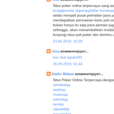
Situs poker online terpercaya uang as
bcaqq
bandar taipanqq
daftar hondaqq
selalu menjadi pusat perhatian para p
mendapatkan permainan kartu judi on
bukan hanya itu saja para pemain ju
sehingga, akan menambahkan modal y
kunjungi situs judi poker dan domino 
23.05.2019, 15:28
nina
комментирует...
live chat lapak303
26.09.2019, 01:44
Gadis Malam
комментирует...
Situs Poker Online Terpercaya dengan
sahabatqq
wedeqq
musimqq
warnetqq
seniqq
rajawaliqq
pasarpoker