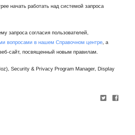
рее начать работать над системой запроса
ему запроса согласия пользователей,
ми вопросами в нашем Справочном центре
, а
веб-сайт, посвященный новым правилам.
z), Security & Privacy Program Manager, Display