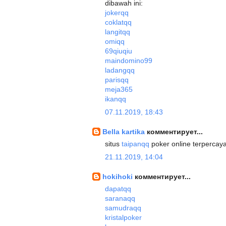
dibawah ini:
jokerqq
coklatqq
langitqq
omiqq
69qiuqiu
maindomino99
ladangqq
parisqq
meja365
ikanqq
07.11.2019, 18:43
Bella kartika
комментирует...
situs
taipanqq
poker online terpercay
21.11.2019, 14:04
hokihoki
комментирует...
dapatqq
saranaqq
samudraqq
kristalpoker