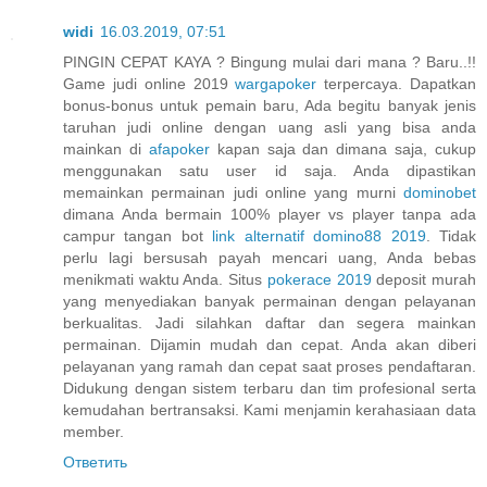
widi
16.03.2019, 07:51
PINGIN CEPAT KAYA ? Bingung mulai dari mana ? Baru..!!
Game judi online 2019
wargapoker
terpercaya. Dapatkan
bonus-bonus untuk pemain baru, Ada begitu banyak jenis
taruhan judi online dengan uang asli yang bisa anda
mainkan di
afapoker
kapan saja dan dimana saja, cukup
menggunakan satu user id saja. Anda dipastikan
memainkan permainan judi online yang murni
dominobet
dimana Anda bermain 100% player vs player tanpa ada
campur tangan bot
link alternatif domino88 2019
. Tidak
perlu lagi bersusah payah mencari uang, Anda bebas
menikmati waktu Anda. Situs
pokerace 2019
deposit murah
yang menyediakan banyak permainan dengan pelayanan
berkualitas. Jadi silahkan daftar dan segera mainkan
permainan. Dijamin mudah dan cepat. Anda akan diberi
pelayanan yang ramah dan cepat saat proses pendaftaran.
Didukung dengan sistem terbaru dan tim profesional serta
kemudahan bertransaksi. Kami menjamin kerahasiaan data
member.
Ответить