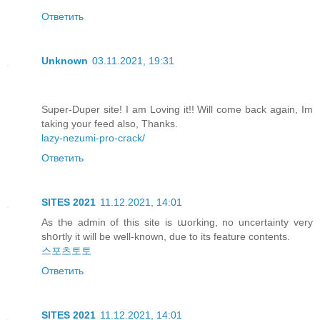
Ответить
Unknown
03.11.2021, 19:31
Super-Duper site! I am Loving it!! Will come back again, Im
taking your feed also, Thanks.
lazy-nezumi-pro-crack/
Ответить
SITES 2021
11.12.2021, 14:01
Аs tҺe аdmin of this site іs աorking, no uncertainty very
shօrtly іt will be well-known, due to its feature contents.
스포츠토토
Ответить
SITES 2021
11.12.2021, 14:01