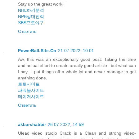
Stay up the great work!
NHL하키분석
NPB상대전적
SBS프로야구
Ответить
PowerBall-Site-Co
21.07.2022, 10:01
Aw, this was an exceptionally good post. Taking the time
and actual effort to create areally good article.. but what can
I say.. I put things off a whole lot and never manage to get
anything done.
토토사이트
파워볼사이트
메이저사이트
Ответить
akbarshabbir
26.07.2022, 14:59
Ulead video studio Crack is a Clean and strong video-