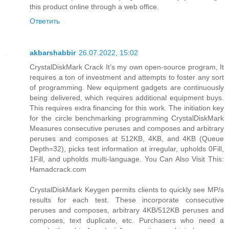
this product online through a web office.
Ответить
akbarshabbir
26.07.2022, 15:02
CrystalDiskMark Crack It’s my own open-source program, It
requires a ton of investment and attempts to foster any sort
of programming. New equipment gadgets are continuously
being delivered, which requires additional equipment buys.
This requires extra financing for this work. The initiation key
for the circle benchmarking programming CrystalDiskMark
Measures consecutive peruses and composes and arbitrary
peruses and composes at 512KB, 4KB, and 4KB (Queue
Depth=32), picks test information at irregular, upholds 0Fill,
1Fill, and upholds multi-language. You Can Also Visit This:
Hamadcrack.com
CrystalDiskMark Keygen permits clients to quickly see MP/s
results for each test. These incorporate consecutive
peruses and composes, arbitrary 4KB/512KB peruses and
composes, text duplicate, etc. Purchasers who need a