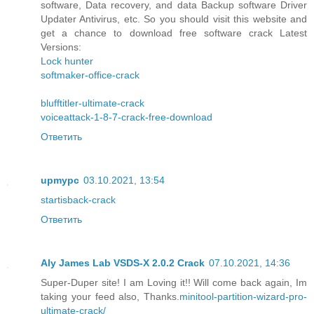
software, Data recovery, and data Backup software Driver
Updater Antivirus, etc. So you should visit this website and
get a chance to download free software crack Latest
Versions:
Lock hunter
softmaker-office-crack
blufftitler-ultimate-crack
voiceattack-1-8-7-crack-free-download
Ответить
upmypc
03.10.2021, 13:54
startisback-crack
Ответить
Aly James Lab VSDS-X 2.0.2 Crack
07.10.2021, 14:36
Super-Duper site! I am Loving it!! Will come back again, Im
taking your feed also, Thanks.
minitool-partition-wizard-pro-
ultimate-crack/