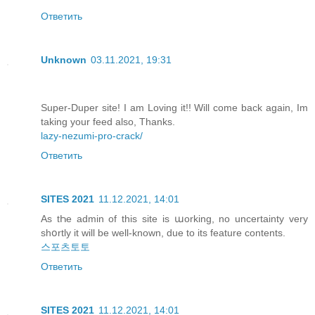
Ответить
Unknown
03.11.2021, 19:31
Super-Duper site! I am Loving it!! Will come back again, Im
taking your feed also, Thanks.
lazy-nezumi-pro-crack/
Ответить
SITES 2021
11.12.2021, 14:01
Аs tҺe аdmin of this site іs աorking, no uncertainty very
shօrtly іt will be well-known, due to its feature contents.
스포츠토토
Ответить
SITES 2021
11.12.2021, 14:01