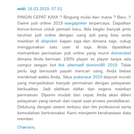
widi
16.03.2019, 07:51
PINGIN CEPAT KAYA ? Bingung mulai dari mana ? Baru..!!
Game judi online 2019
wargapoker
terpercaya. Dapatkan
bonus-bonus untuk pemain baru, Ada begitu banyak jenis
taruhan judi online dengan uang asli yang bisa anda
mainkan di
afapoker
kapan saja dan dimana saja, cukup
menggunakan satu user id saja. Anda dipastikan
memainkan permainan judi online yang murni
dominobet
dimana Anda bermain 100% player vs player tanpa ada
campur tangan bot
link alternatif domino88 2019
. Tidak
perlu lagi bersusah payah mencari uang, Anda bebas
menikmati waktu Anda. Situs
pokerace 2019
deposit murah
yang menyediakan banyak permainan dengan pelayanan
berkualitas. Jadi silahkan daftar dan segera mainkan
permainan. Dijamin mudah dan cepat. Anda akan diberi
pelayanan yang ramah dan cepat saat proses pendaftaran.
Didukung dengan sistem terbaru dan tim profesional serta
kemudahan bertransaksi. Kami menjamin kerahasiaan data
member.
Ответить