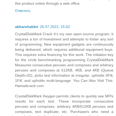
this product online through a web office.
Ответить
akbarshabbir
26.07.2022, 15:02
CrystalDiskMark Crack It’s my own open-source program, It
requires a ton of investment and attempts to foster any sort
of programming. New equipment gadgets are continuously
being delivered, which requires additional equipment buys.
This requires extra financing for this work. The initiation key
for the circle benchmarking programming CrystalDiskMark
Measures consecutive peruses and composes and arbitrary
peruses and composes at 512KB, 4KB, and 4KB (Queue
Depth=32), picks test information at irregular, upholds 0Fill,
1Fill, and upholds multi-language. You Can Also Visit This:
Hamadcrack.com
CrystalDiskMark Keygen permits clients to quickly see MP/s
results for each test. These incorporate consecutive
peruses and composes, arbitrary 4KB/512KB peruses and
composes, text duplicate, etc. Purchasers who need a