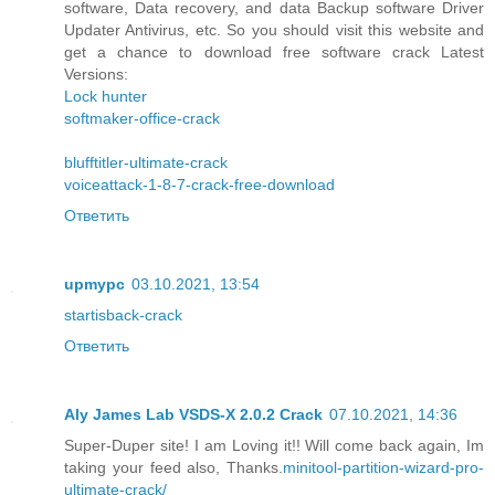
software, Data recovery, and data Backup software Driver
Updater Antivirus, etc. So you should visit this website and
get a chance to download free software crack Latest
Versions:
Lock hunter
softmaker-office-crack
blufftitler-ultimate-crack
voiceattack-1-8-7-crack-free-download
Ответить
upmypc
03.10.2021, 13:54
startisback-crack
Ответить
Aly James Lab VSDS-X 2.0.2 Crack
07.10.2021, 14:36
Super-Duper site! I am Loving it!! Will come back again, Im
taking your feed also, Thanks.
minitool-partition-wizard-pro-
ultimate-crack/