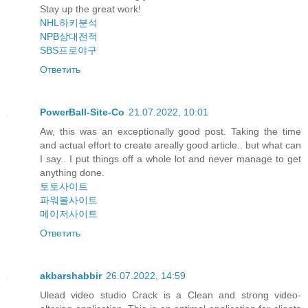
Stay up the great work!
NHL하키분석
NPB상대전적
SBS프로야구
Ответить
PowerBall-Site-Co
21.07.2022, 10:01
Aw, this was an exceptionally good post. Taking the time
and actual effort to create areally good article.. but what can
I say.. I put things off a whole lot and never manage to get
anything done.
토토사이트
파워볼사이트
메이저사이트
Ответить
akbarshabbir
26.07.2022, 14:59
Ulead video studio Crack is a Clean and strong video-