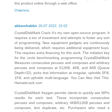
this product online through a web office.
Ответить
akbarshabbir
26.07.2022, 15:02
CrystalDiskMark Crack It’s my own open-source program, It
requires a ton of investment and attempts to foster any sort
of programming. New equipment gadgets are continuously
being delivered, which requires additional equipment buys.
This requires extra financing for this work. The initiation key
for the circle benchmarking programming CrystalDiskMark
Measures consecutive peruses and composes and arbitrary
peruses and composes at 512KB, 4KB, and 4KB (Queue
Depth=32), picks test information at irregular, upholds 0Fill,
1Fill, and upholds multi-language. You Can Also Visit This:
Hamadcrack.com
CrystalDiskMark Keygen permits clients to quickly see MP/s
results for each test. These incorporate consecutive
peruses and composes, arbitrary 4KB/512KB peruses and
composes, text duplicate, etc. Purchasers who need a