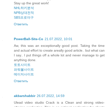
Stay up the great work!
NHL하키분석
NPB상대전적
SBS프로야구
Ответить
PowerBall-Site-Co
21.07.2022, 10:01
Aw, this was an exceptionally good post. Taking the time
and actual effort to create areally good article.. but what can
I say.. I put things off a whole lot and never manage to get
anything done.
토토사이트
파워볼사이트
메이저사이트
Ответить
akbarshabbir
26.07.2022, 14:59
Ulead video studio Crack is a Clean and strong video-