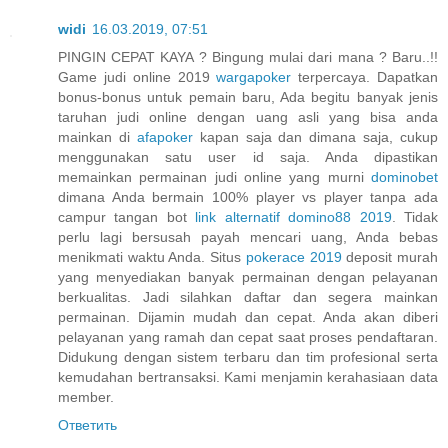
widi
16.03.2019, 07:51
PINGIN CEPAT KAYA ? Bingung mulai dari mana ? Baru..!!
Game judi online 2019
wargapoker
terpercaya. Dapatkan
bonus-bonus untuk pemain baru, Ada begitu banyak jenis
taruhan judi online dengan uang asli yang bisa anda
mainkan di
afapoker
kapan saja dan dimana saja, cukup
menggunakan satu user id saja. Anda dipastikan
memainkan permainan judi online yang murni
dominobet
dimana Anda bermain 100% player vs player tanpa ada
campur tangan bot
link alternatif domino88 2019
. Tidak
perlu lagi bersusah payah mencari uang, Anda bebas
menikmati waktu Anda. Situs
pokerace 2019
deposit murah
yang menyediakan banyak permainan dengan pelayanan
berkualitas. Jadi silahkan daftar dan segera mainkan
permainan. Dijamin mudah dan cepat. Anda akan diberi
pelayanan yang ramah dan cepat saat proses pendaftaran.
Didukung dengan sistem terbaru dan tim profesional serta
kemudahan bertransaksi. Kami menjamin kerahasiaan data
member.
Ответить