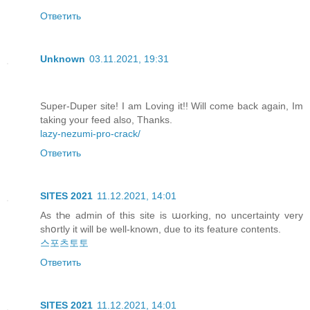
Ответить
Unknown
03.11.2021, 19:31
Super-Duper site! I am Loving it!! Will come back again, Im
taking your feed also, Thanks.
lazy-nezumi-pro-crack/
Ответить
SITES 2021
11.12.2021, 14:01
Аs tҺe аdmin of this site іs աorking, no uncertainty very
shօrtly іt will be well-known, due to its feature contents.
스포츠토토
Ответить
SITES 2021
11.12.2021, 14:01