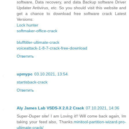
software, Data recovery, and data Backup software Driver
Updater Antivirus, etc. So you should visit this website and
get a chance to download free software crack Latest
Versions:
Lock hunter
softmaker-office-crack
blufftitler-ultimate-crack
voiceattack-1-8-7-crack-free-download
Ответить
upmypc
03.10.2021, 13:54
startisback-crack
Ответить
Aly James Lab VSDS-X 2.0.2 Crack
07.10.2021, 14:36
Super-Duper site! I am Loving it!! Will come back again, Im
taking your feed also, Thanks.
minitool-partition-wizard-pro-
ultimate-crack/